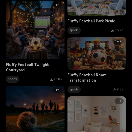
1:1
Fluffy Football Park Picnic
sports
15.2K
16:9
Fluffy Football Twilight
Courtyard
Fluffy Football Room
sports
16.8K
Transformation
sports
9.8K
1:1
1:1