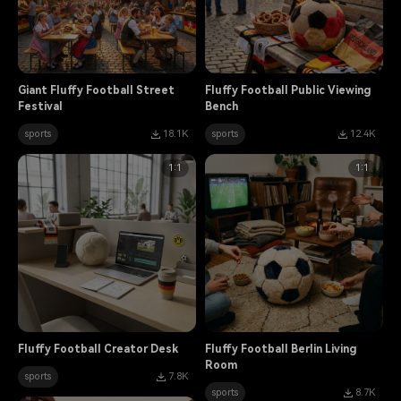
Giant Fluffy Football Street
Fluffy Football Public Viewing
Festival
Bench
sports
18.1K
sports
12.4K
1:1
1:1
Fluffy Football Creator Desk
Fluffy Football Berlin Living
Room
sports
7.8K
sports
8.7K