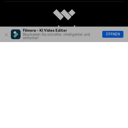
Filmora - KI Video Editor
ÖFFNEN
Bearbeiten Sie schneller, intelligenter und
einfacher!
Sprache
Unsere AGB
Datenschutzerklärung
Impressum
Cookie-Einstellungen
Nutzungsbedingungen
Rückerstattung
Deinstallieren
Copyright © 2026
Wondershare. Alle Rechte vorbehalten.