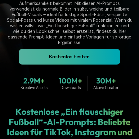
Trends
Aufmerksamkeit bekommt. Mit diesen AI-Prompts
Prompts – schnell ähnliche
fortgeschrittene
Kunden-Support
verwandelst du normale Bilder in süße, weiche und teilbare
Videos erstellen
Videobearbeitungsfähigkeiten
Fußball-Visuals – ideal für lustige Sport-Edits, verspielte
KAUFEN
Anmelden
Social-Posts und kurze Videos mit viralem Potenzial. Wenn du
Über Uns
Bewertungen
wissen willst, wie „Ein flauschiger Fußball“ funktioniert und
Unsere Mission, Geschichte
Finden Sie mehr über Filmora
wie du den Look schnell selbst erstellst, findest du hier
Kickstart Bootcamp
DIY-Spezialeffekte
und Kunden
Nachrichten und
passende Prompt-Ideen und einfache Vorlagen für sofortige
Suchen
Bewertungen
Lernen, ausdrücken und
Erfahren Sie, wie Sie einen
Ergebnisse.
erweitern Sie Ihre
Spezialeffekt erzeugen
Videobearbeitungs-
können
Kostenlos testen
Fähigkeiten mit Filmora
Kunden-Geschichten
Affiliate-Programm
Erfahren Sie, wie unsere
Schalten Sie Partnerschaften
2.9M+
100M+
30M+
Kunden Erfolg haben
auf Unternehmensebene frei
Creator
Freunde-werben-
Monetarisierungs-
Programm
Kreative Assets
Downloads
Aktive Creator
Programm
An Freunde empfehlen,
Monetarisieren Sie
Belohnungen erhalten
Ihren Einfluss mit Filmora
Kostenlose „Ein flauschiger
Fußball“-AI-Prompts: Beliebte
Blog
Ideen für TikTok, Instagram und