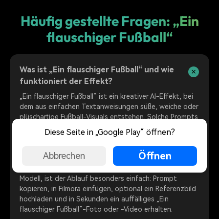
Häufig gestellte Fragen: „Ein
flauschiger Fußball“
Was ist „Ein flauschiger Fußball“ und wie
funktioniert der Effekt?
„Ein flauschiger Fußball“ ist ein kreativer AI-Effekt, bei
dem aus einfachen Textanweisungen süße, weiche oder
plüschartige Fußball-Visuals entstehen. Solche Prompts
leiten AI-Bildgeneratoren dabei, typische Merkmale wie
Diese Seite in „Google Play“ öffnen?
flauschige Oberflächen, verspielte Farben und Social-
Media-taugliche Looks für TikTok, Instagram oder
Öffnen
Abbrechen
YouTube zu erzeugen. Mit Filmoras Text-to-Image-
Funktion, unterstützt vom Google Nano Banana
Modell, ist der Ablauf besonders einfach: Prompt
kopieren, in Filmora einfügen, optional ein Referenzbild
hochladen und in Sekunden ein auffälliges „Ein
flauschiger Fußball“-Foto oder -Video erhalten.