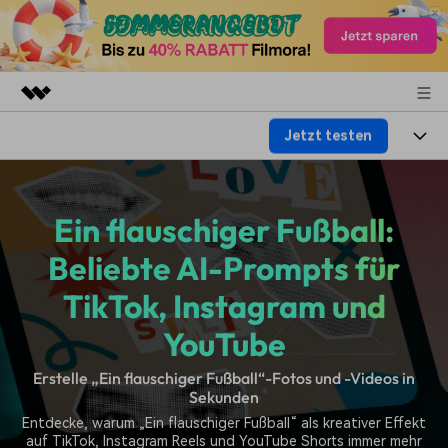
Jetzt testen
Top-Produkte
KI-gestützte digitale Kreativität
Produkte
Business
Dienstprogramme
Ein flauschiger Fußball:
Überblick
Plattformen
KI
Über uns
Lösungen
Beliebte AI-Prompts für
Funktionen
Video/Foto
Lösungen
Presseraum
TikTok, Instagram und
Assets
Audio
Soziale Medien
YouTube
Ressourcen
Shop
Text
Marketing & Business
Erstelle „Ein flauschiger Fußball“-Fotos und -Videos in
Hilfe-Center
Support
Sekunden
Lifestyle & Spaß
Video-Prompts
Meisterkurs
Entdecke, warum „Ein flauschiger Fußball“ als kreativer Effekt
Erste Schritte
Über
auf TikTok, Instagram Reels und YouTube Shorts immer mehr
Über 100 heiße Video-
Beherrschen Sie