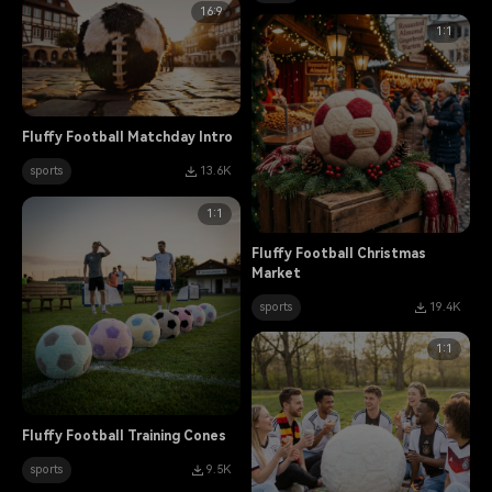
16:9
1:1
Fluffy Football Matchday Intro
sports
13.6K
1:1
Fluffy Football Christmas
Market
sports
19.4K
1:1
Fluffy Football Training Cones
sports
9.5K