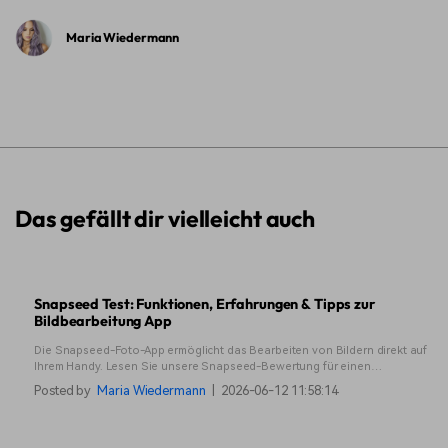
Maria Wiedermann
Das gefällt dir vielleicht auch
Snapseed Test: Funktionen, Erfahrungen & Tipps zur
Bildbearbeitung App
Die Snapseed-Foto-App ermöglicht das Bearbeiten von Bildern direkt auf
Ihrem Handy. Lesen Sie unsere Snapseed-Bewertung für einen
vollständigen Leitfaden zu den Funktionen und zu dem, was sie am
Posted by
Maria Wiedermann
|
2026-06-12 11:58:14
besten kann.