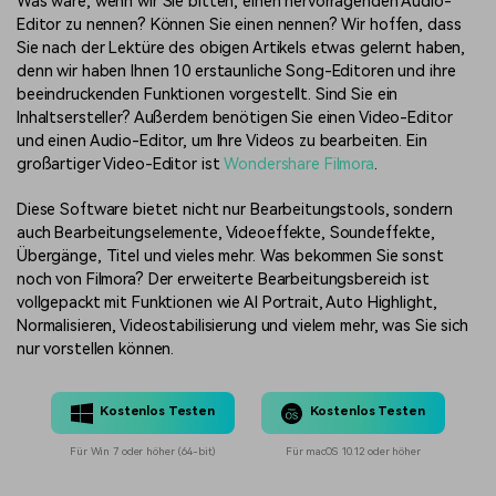
Was wäre, wenn wir Sie bitten, einen hervorragenden Audio-
Editor zu nennen? Können Sie einen nennen? Wir hoffen, dass
Sie nach der Lektüre des obigen Artikels etwas gelernt haben,
denn wir haben Ihnen 10 erstaunliche Song-Editoren und ihre
beeindruckenden Funktionen vorgestellt. Sind Sie ein
Inhaltsersteller? Außerdem benötigen Sie einen Video-Editor
und einen Audio-Editor, um Ihre Videos zu bearbeiten. Ein
großartiger Video-Editor ist
Wondershare Filmora
.
Diese Software bietet nicht nur Bearbeitungstools, sondern
auch Bearbeitungselemente, Videoeffekte, Soundeffekte,
Übergänge, Titel und vieles mehr. Was bekommen Sie sonst
noch von Filmora? Der erweiterte Bearbeitungsbereich ist
vollgepackt mit Funktionen wie AI Portrait, Auto Highlight,
Normalisieren, Videostabilisierung und vielem mehr, was Sie sich
nur vorstellen können.
Kostenlos Testen
Kostenlos Testen
Für Win 7 oder höher (64-bit)
Für macOS 10.12 oder höher