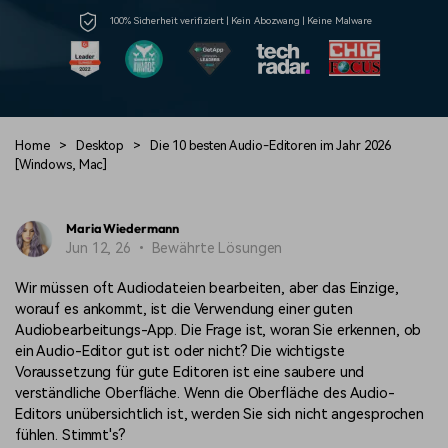
Trends
Prompts – schnell ähnliche
fortgeschrittene
100% Sicherheit verifiziert | Kein Abozwang | Keine Malware
Kunden-Support
Videos erstellen
Videobearbeitungsfähigkeiten
KAUFEN
Anmelden
Über Uns
Bewertungen
Unsere Mission, Geschichte
Finden Sie mehr über Filmora
Kickstart Bootcamp
DIY-Spezialeffekte
und Kunden
Nachrichten und
Suchen
Bewertungen
Lernen, ausdrücken und
Erfahren Sie, wie Sie einen
Home
>
Desktop
>
Die 10 besten Audio-Editoren im Jahr 2026
erweitern Sie Ihre
Spezialeffekt erzeugen
[Windows, Mac]
Videobearbeitungs-
können
Fähigkeiten mit Filmora
Kunden-Geschichten
Affiliate-Programm
Maria Wiedermann
Erfahren Sie, wie unsere
Schalten Sie Partnerschaften
Jun 12, 26 • Bewährte Lösungen
Kunden Erfolg haben
auf Unternehmensebene frei
Creator
Freunde-werben-
Monetarisierungs-
Programm
Wir müssen oft Audiodateien bearbeiten, aber das Einzige,
Programm
An Freunde empfehlen,
worauf es ankommt, ist die Verwendung einer guten
Monetarisieren Sie
Belohnungen erhalten
Audiobearbeitungs-App. Die Frage ist, woran Sie erkennen, ob
Ihren Einfluss mit Filmora
ein Audio-Editor gut ist oder nicht? Die wichtigste
Voraussetzung für gute Editoren ist eine saubere und
Blog
verständliche Oberfläche. Wenn die Oberfläche des Audio-
Editors unübersichtlich ist, werden Sie sich nicht angesprochen
fühlen. Stimmt's?