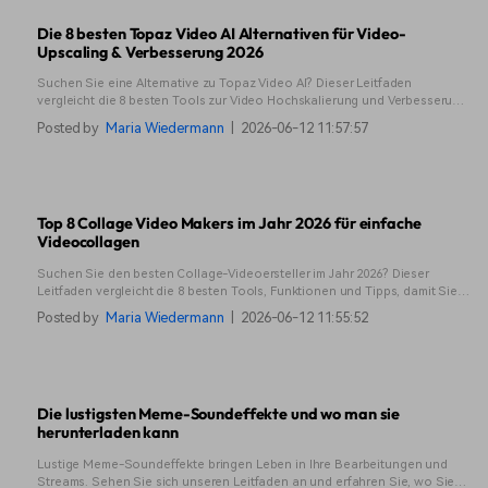
Die 8 besten Topaz Video AI Alternativen für Video-
Upscaling & Verbesserung 2026
Suchen Sie eine Alternative zu Topaz Video AI? Dieser Leitfaden
vergleicht die 8 besten Tools zur Video Hochskalierung und Verbesserung.
Vergleichen Sie ihre Funktionen und finden Sie heraus, welches Ihren
Posted by
Maria Wiedermann
|
2026-06-12 11:57:57
Anforderungen entspricht.
Top 8 Collage Video Makers im Jahr 2026 für einfache
Videocollagen
Suchen Sie den besten Collage-Videoersteller im Jahr 2026? Dieser
Leitfaden vergleicht die 8 besten Tools, Funktionen und Tipps, damit Sie
schnell auffällige Video-Collagen erstellen können.
Posted by
Maria Wiedermann
|
2026-06-12 11:55:52
Die lustigsten Meme-Soundeffekte und wo man sie
herunterladen kann
Lustige Meme-Soundeffekte bringen Leben in Ihre Bearbeitungen und
Streams. Sehen Sie sich unseren Leitfaden an und erfahren Sie, wo Sie