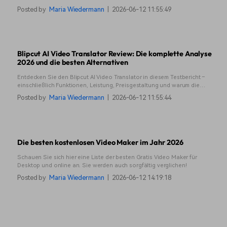
Soundboard-Memes kostenlos herunterladen und wie Sie ganz einfach
Posted by
Maria Wiedermann
|
2026-06-12 11:55:49
eigene Sounds anpassen können.
Blipcut AI Video Translator Review: Die komplette Analyse
2026 und die besten Alternativen
Entdecken Sie den Blipcut AI Video Translator in diesem Testbericht –
einschließlich Funktionen, Leistung, Preisgestaltung und warum die
fortschrittlichen KI-Tools von Filmora als leistungsstarke Alternative
Posted by
Maria Wiedermann
|
2026-06-12 11:55:44
herausragen.
Die besten kostenlosen Video Maker im Jahr 2026
Schauen Sie sich hier eine Liste der besten Gratis Video Maker für
Desktop und online an. Sie werden auch sorgfältig verglichen!
Posted by
Maria Wiedermann
|
2026-06-12 14:19:18