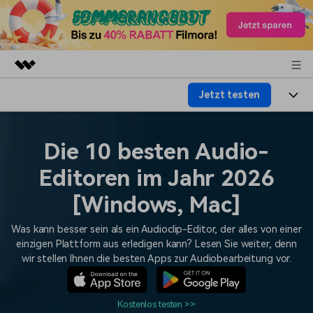
Jetzt testen
Top-Produkte
KI-gestützte digitale Kreativität
Produkte
Business
Dienstprogramme
Die 10 besten Audio-
Überblick
Plattformen
KI
Über uns
Editoren im Jahr 2026
Lösungen
Funktionen
Video/Foto
[Windows, Mac]
Lösungen
Presseraum
Assets
Audio
Was kann besser sein als ein Audioclip-Editor, der alles von einer
Soziale Medien
Ressourcen
Shop
einzigen Plattform aus erledigen kann? Lesen Sie weiter, denn
Text
Marketing & Business
wir stellen Ihnen die besten Apps zur Audiobearbeitung vor.
Hilfe-Center
Support
Lifestyle & Spaß
Video-Prompts
Meisterkurs
Erste Schritte
Über
Kostenlos testen >>
Über 100 heiße Video-
Beherrschen Sie