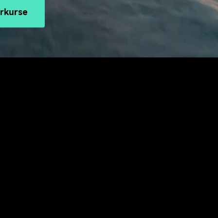
Alle Produkte ansehen
Mehr 
Kostenloser Download
erkurse
 erhalten
Kostenloser Download
Kostenloser Download
Kostenloser Download