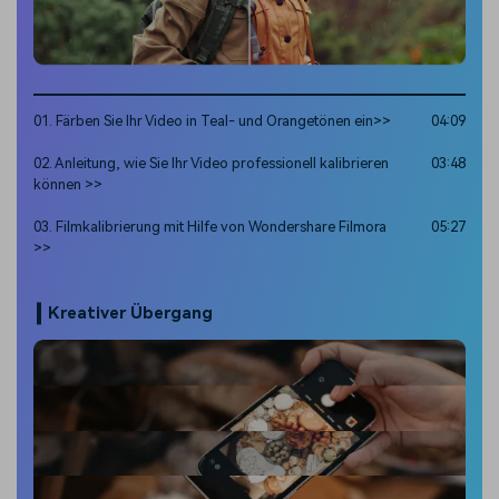
01. Färben Sie Ihr Video in Teal- und Orangetönen ein>>
04:09
02. Anleitung, wie Sie Ihr Video professionell kalibrieren
03:48
können >>
03. Filmkalibrierung mit Hilfe von Wondershare Filmora
05:27
>>
Kreativer Übergang