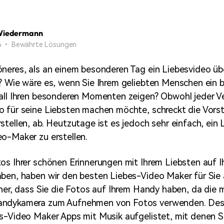
Alle Produkte ansehen
Mehr 
Kostenloser Download
 erhalten
Wiedermann
Kostenloser Download
Kostenloser Download
26 • Bewährte Lösungen
neres, als an einem besonderen Tag ein Liebesvideo übe
Kostenloser Download
? Wie wäre es, wenn Sie Ihrem geliebten Menschen ein 
all Ihren besonderen Momenten zeigen? Obwohl jeder Ve
 für seine Liebsten machen möchte, schreckt die Vorste
stellen, ab. Heutzutage ist es jedoch sehr einfach, ein 
o-Maker zu erstellen.
os Ihrer schönen Erinnerungen mit Ihrem Liebsten auf
ben, haben wir den besten Liebes-Video Maker für Sie
cher, dass Sie die Fotos auf Ihrem Handy haben, da die 
andykamera zum Aufnehmen von Fotos verwenden. Desh
s-Video Maker Apps mit Musik aufgelistet, mit denen Si