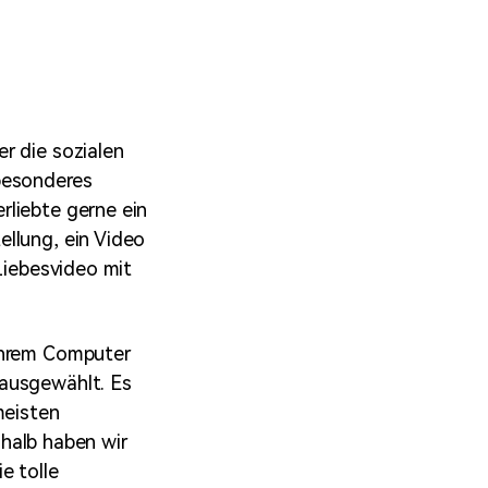
erfahren 👉
r die sozialen
besonderes
rliebte gerne ein
llung, ein Video
Liebesvideo mit
 Ihrem Computer
 ausgewählt. Es
meisten
alb haben wir
e tolle