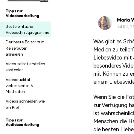
Monetarisieren Sie
An Freunde
Ihren Einfluss mit Filmora
empfehlen,
Tipps zur
Belohnungen
Videobearbeitung
Maria 
Jul 03, 
Beste einfache
Videoschnittprogramme
Was gibt es Schö
Der beste Editor zum
Reiserouten
Medien zu teilen
animieren
Liebesvideo mit 
Video selbst erstellen
besonderes Video
kostenlos
mit Können zu er
Videoqualität
einem Liebesvide
verbessern in 5
Methoden
Wenn Sie die Fot
Videos schneiden wie
zur Verfügung ha
ein Profi
ist wahrscheinli
Tipps zur
Menschen die H
Audiobearbeitung
die besten Liebe