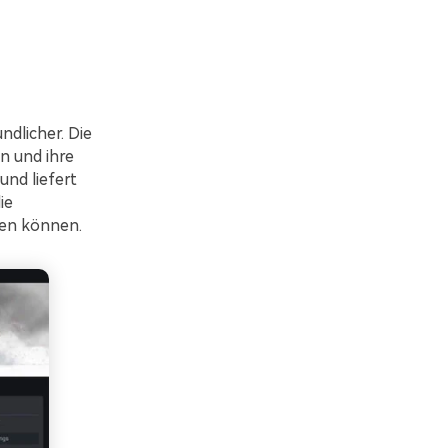
ndlicher. Die
en und ihre
nd liefert
ie
len können.