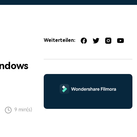
erfahren 👉
Weiterteilen:
indows
9 min(s)