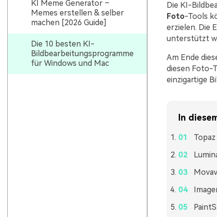
KI Meme Generator –
Die KI-Bildbe
Memes erstellen & selber
Foto
-Tools k
machen [2026 Guide]
erzielen. Die 
unterstützt wi
Die 10 besten KI-
Bildbearbeitungsprogramme
Am Ende dieses
für Windows und Mac
diesen Foto-T
einzigartige Bi
In diesem
Topaz
Lumin
Movavi
Image
PaintS