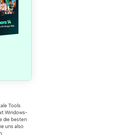
ale Tools
 mit Windows-
e die besten
e uns also
n: