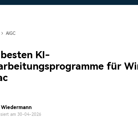
Alle Produkte ansehen
Mehr 
 empfehlen,
Kostenloser Download
 erhalten
Kostenloser Download
Kostenloser Download
AIGC
Kostenloser Download
 besten KI-
earbeitungsprogramme für W
ac
a Wiedermann
isiert am 30-04-2026