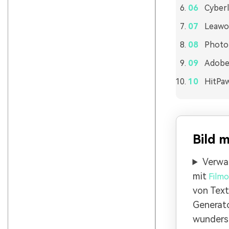
Cyberl
Leawo
Photo
Adobe
HitPa
Bild m
Verwan
mit
Filmo
von Text
Generato
wunders