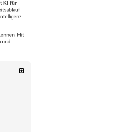
t
KI für
itsablauf
ntelligenz
kennen. Mit
n und