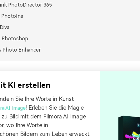
ink PhotoDirector 365
 PhotoIns
Diva
 Photoshop
w Photo Enhancer
it KI erstellen
deln Sie Ihre Worte in Kunst
! Erleben Sie die Magie
ra AI Image
 zu Bild mit dem Filmora AI Image
r, wo Ihre Worte in
chönen Bildern zum Leben erweckt