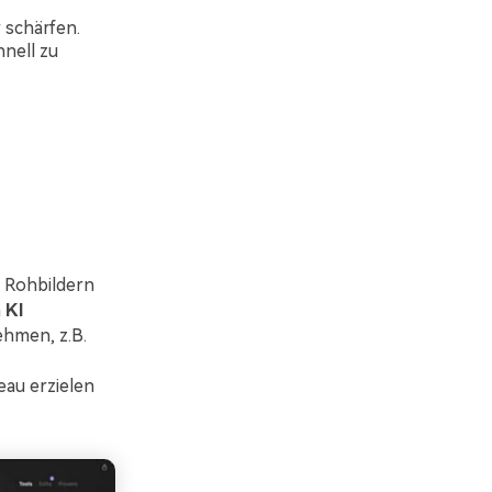
 schärfen.
nell zu
e Rohbildern
m
KI
hmen, z.B.
eau erzielen