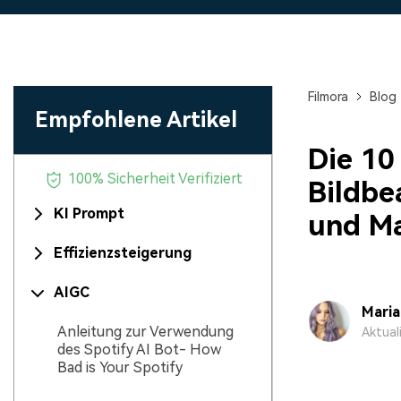
Monetarisieren Sie
An Freunde
Ihren Einfluss mit Filmora
Belohnungen
Filmora
Blog
Empfohlene Artikel
Die 10
100% Sicherheit Verifiziert
Bildb
KI Prompt
und M
Effizienzsteigerung
AIGC
Mari
Anleitung zur Verwendung
Aktual
des Spotify AI Bot- How
Bad is Your Spotify