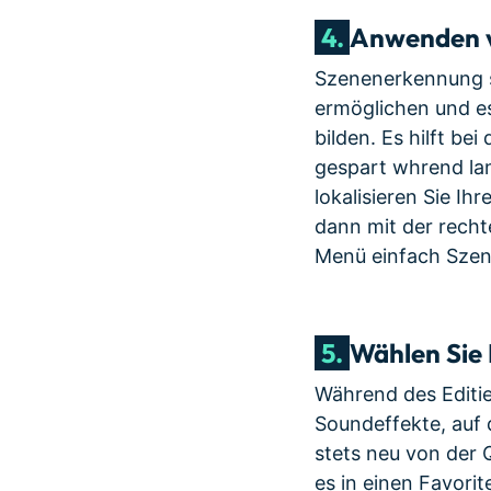
4.
Anwenden v
Szenenerkennung s
ermöglichen und e
bilden. Es hilft b
gespart whrend lan
lokalisieren Sie Ih
dann mit der recht
Menü einfach Sze
5.
Wählen Sie 
Während des Editie
Soundeffekte, auf 
stets neu von der Q
es in einen Favori