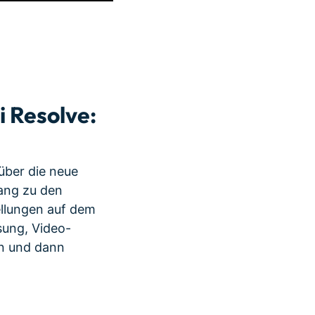
 Resolve:
über die neue
gang zu den
tellungen auf dem
sung, Video-
en und dann