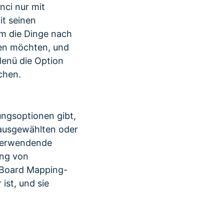
nci nur mit
t seinen
um die Dinge nach
iten möchten, und
Menü die Option
chen.
ungsoptionen gibt,
 ausgewählten oder
 verwendende
ung von
eyBoard Mapping-
ist, und sie