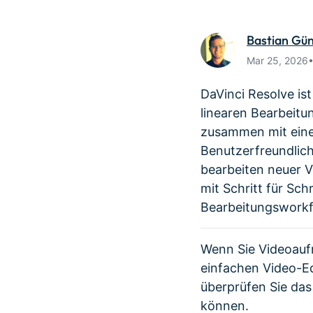
Monetarisieren Sie
An Freunde
Ihren Einfluss mit Filmora
Belohnunge
Bastian Gü
Mar 25, 2026
DaVinci Resolve is
linearen Bearbeitun
zusammen mit einer
Benutzerfreundlichk
bearbeiten neuer V
mit Schritt für Sch
Bearbeitungsworkf
Wenn Sie Videoaufn
einfachen Video-E
überprüfen Sie das
können.