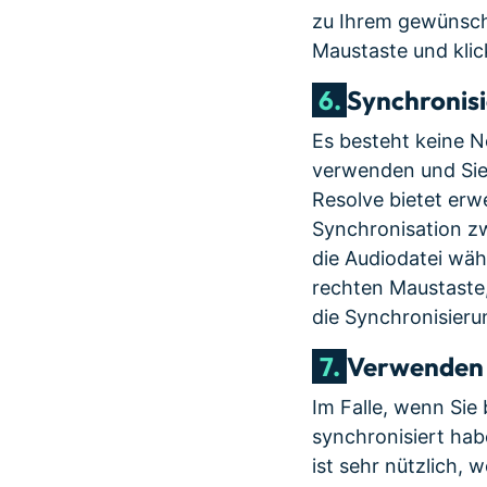
zu Ihrem gewünscht
Maustaste und kli
6.
Synchronisi
Es besteht keine N
verwenden und Sie 
Resolve bietet erw
Synchronisation z
die Audiodatei wäh
rechten Maustast
die Synchronisier
7.
Verwenden S
Im Falle, wenn Sie
synchronisiert habe
ist sehr nützlich,