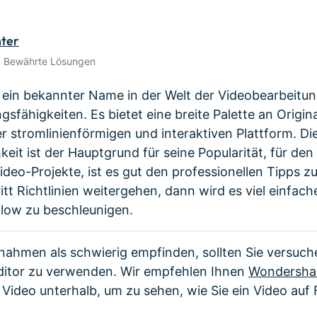
Alle Produkte ansehen
 empfehlen,
Mehr 
Kostenloser Download
Kostenloser Download
n erhalten
nter
Kostenloser Download
• Bewährte Lösungen
Kostenloser Download
t ein bekannter Name in der Welt der Videobearbeitun
gsfähigkeiten. Es bietet eine breite Palette an Origin
 stromlinienförmigen und interaktiven Plattform. Di
eit ist der Hauptgrund für seine Popularität, für den
ideo-Projekte, ist es gut den professionellen Tipps z
ritt Richtlinien weitergehen, dann wird es viel einfach
low zu beschleunigen.
ahmen als schwierig empfinden, sollten Sie versuch
ditor zu verwenden. Wir empfehlen Ihnen
Wondershar
 Video unterhalb, um zu sehen, wie Sie ein Video auf 