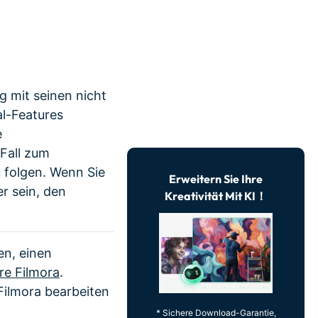
erfahren 👉
g mit seinen nicht
al-Features
e
 Fall zum
u folgen. Wenn Sie
Erweitern Sie Ihre
er sein, den
Kreativität Mit KI！
en, einen
e Filmora
.
Filmora bearbeiten
* Sichere Download-Garantie,