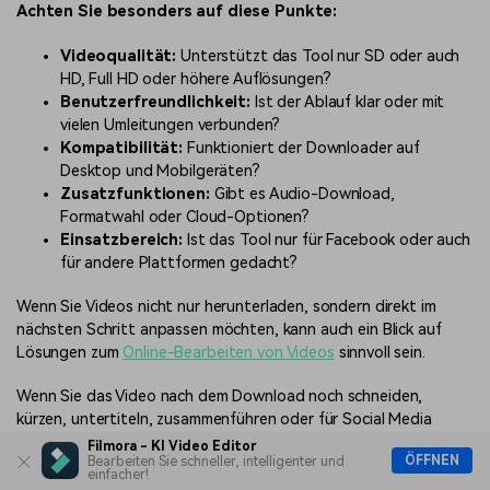
Achten Sie besonders auf diese Punkte:
Videoqualität:
Unterstützt das Tool nur SD oder auch
HD, Full HD oder höhere Auflösungen?
Benutzerfreundlichkeit:
Ist der Ablauf klar oder mit
vielen Umleitungen verbunden?
Kompatibilität:
Funktioniert der Downloader auf
Desktop und Mobilgeräten?
Zusatzfunktionen:
Gibt es Audio-Download,
Formatwahl oder Cloud-Optionen?
Einsatzbereich:
Ist das Tool nur für Facebook oder auch
für andere Plattformen gedacht?
Wenn Sie Videos nicht nur herunterladen, sondern direkt im
nächsten Schritt anpassen möchten, kann auch ein Blick auf
Lösungen zum
Online-Bearbeiten von Videos
sinnvoll sein.
Wenn Sie das Video nach dem Download noch schneiden,
kürzen, untertiteln, zusammenführen oder für Social Media
anpassen möchten, sollten Sie nicht nur auf den Download
Filmora - KI Video Editor
ÖFFNEN
Bearbeiten Sie schneller, intelligenter und
selbst achten, sondern auch direkt an die Weiterbearbeitung
einfacher!
denken.