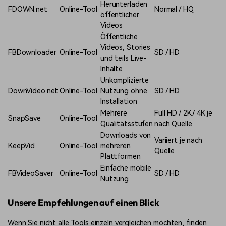
Herunterladen
FDOWN.net
Online-Tool
Normal / HQ
öffentlicher
Videos
Öffentliche
Videos, Stories
FBDownloader
Online-Tool
SD / HD
und teils Live-
Inhalte
Unkomplizierte
DownVideo.net
Online-Tool
Nutzung ohne
SD / HD
Installation
Mehrere
Full HD / 2K / 4K je
SnapSave
Online-Tool
Qualitätsstufen
nach Quelle
Downloads von
Variiert je nach
KeepVid
Online-Tool
mehreren
Quelle
Plattformen
Einfache mobile
FBVideoSaver
Online-Tool
SD / HD
Nutzung
Unsere Empfehlungen auf einen Blick
Wenn Sie nicht alle Tools einzeln vergleichen möchten, finden