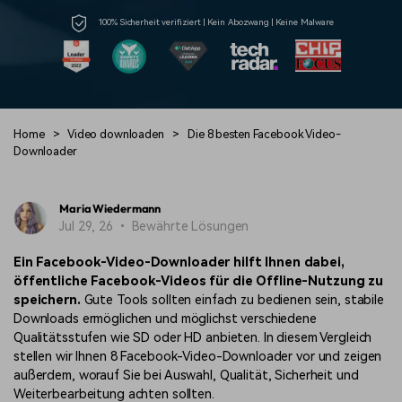
Trends
Prompts – schnell ähnliche
fortgeschrittene
Kunden-Support
100% Sicherheit verifiziert | Kein Abozwang | Keine Malware
Videos erstellen
Videobearbeitungsfähigkeiten
KAUFEN
Anmelden
Über Uns
Bewertungen
Unsere Mission, Geschichte
Finden Sie mehr über Filmora
Kickstart Bootcamp
DIY-Spezialeffekte
und Kunden
Nachrichten und
Suchen
Bewertungen
Lernen, ausdrücken und
Erfahren Sie, wie Sie einen
Home
>
Video downloaden
>
Die 8 besten Facebook Video-
erweitern Sie Ihre
Spezialeffekt erzeugen
Downloader
Videobearbeitungs-
können
Fähigkeiten mit Filmora
Kunden-Geschichten
Affiliate-Programm
Maria Wiedermann
Erfahren Sie, wie unsere
Schalten Sie Partnerschaften
Jul 29, 26 • Bewährte Lösungen
Kunden Erfolg haben
auf Unternehmensebene frei
Creator
Freunde-werben-
Monetarisierungs-
Programm
Ein Facebook-Video-Downloader hilft Ihnen dabei,
Programm
An Freunde empfehlen,
öffentliche Facebook-Videos für die Offline-Nutzung zu
Monetarisieren Sie
Belohnungen erhalten
speichern.
Gute Tools sollten einfach zu bedienen sein, stabile
Ihren Einfluss mit Filmora
Downloads ermöglichen und möglichst verschiedene
Qualitätsstufen wie SD oder HD anbieten. In diesem Vergleich
Blog
stellen wir Ihnen 8 Facebook-Video-Downloader vor und zeigen
außerdem, worauf Sie bei Auswahl, Qualität, Sicherheit und
Weiterbearbeitung achten sollten.