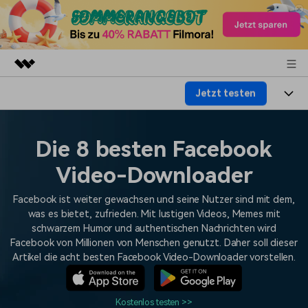
Jetzt testen
Top-Produkte
KI-gestützte digitale Kreativität
Produkte
Business
Dienstprogramme
Die 8 besten Facebook
Überblick
Plattformen
KI
Über uns
Video-Downloader
Lösungen
Funktionen
Video/Foto
Lösungen
Presseraum
Facebook ist weiter gewachsen und seine Nutzer sind mit dem,
Assets
was es bietet, zufrieden. Mit lustigen Videos, Memes mit
Audio
Soziale Medien
schwarzem Humor und authentischen Nachrichten wird
Ressourcen
Shop
Facebook von Millionen von Menschen genutzt. Daher soll dieser
Text
Marketing & Business
Artikel die acht besten Facebook Video-Downloader vorstellen.
Hilfe-Center
Support
Lifestyle & Spaß
Video-Prompts
Meisterkurs
Erste Schritte
Über
Kostenlos testen >>
Über 100 heiße Video-
Beherrschen Sie