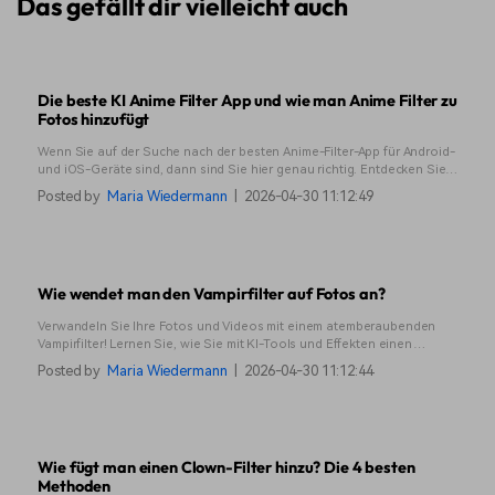
Das gefällt dir vielleicht auch
Die beste KI Anime Filter App und wie man Anime Filter zu
Fotos hinzufügt
Wenn Sie auf der Suche nach der besten Anime-Filter-App für Android-
und iOS-Geräte sind, dann sind Sie hier genau richtig. Entdecken Sie
Filmora und sehen Sie, warum es unsere erste Wahl ist.
Posted by
Maria Wiedermann
|
2026-04-30 11:12:49
Wie wendet man den Vampirfilter auf Fotos an?
Verwandeln Sie Ihre Fotos und Videos mit einem atemberaubenden
Vampirfilter! Lernen Sie, wie Sie mit KI-Tools und Effekten einen
gruseligen Vampir-Look für eine realistische, unheimliche Verwandlung
Posted by
Maria Wiedermann
|
2026-04-30 11:12:44
erzeugen.
Wie fügt man einen Clown-Filter hinzu? Die 4 besten
Methoden