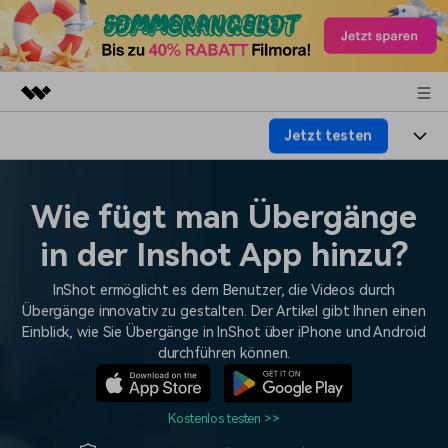
Jetzt testen
Top-Produkte
KI-gestützte digitale Kreativität
Produkte
Business
Dienstprogramme
Wie fügt man Übergänge
Überblick
Plattformen
KI
Über uns
in der Inshot App hinzu?
Lösungen
Funktionen
Video/Foto
Lösungen
Presseraum
InShot ermöglicht es dem Benutzer, die Videos durch
Assets
Übergänge innovativ zu gestalten. Der Artikel gibt Ihnen einen
Audio
Wer
Einblick, wie Sie Übergänge in InShot über iPhone und Android
Ressourcen
Shop
durchführen können.
Text
Video-Lösungen
Hilfe-Center
Support
Kostenlos testen >>
Video-Prompts
Meisterkurs
Erste Schritte
Über
Über 100 heiße Video-
Beherrschen Sie