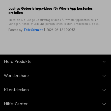
Lustige Geburtstagsvideos für WhatsApp kostenlos
erstellen
Erstellen Sie lustige Geburtstagsvideos für WhatsApp kostenlos mit
Vorlagen, Fotos, Musik und persönlichen Texten. Entdecken Sie die
besten Tools, kreative Ideen und Tipps zum schnellen Versand per
Posted by
Felix Schmidt
|
2026-06-12 12:00:53
WhatsApp.
Hero Produkte
Wondershare
KI entdecken
Hilfe-Center