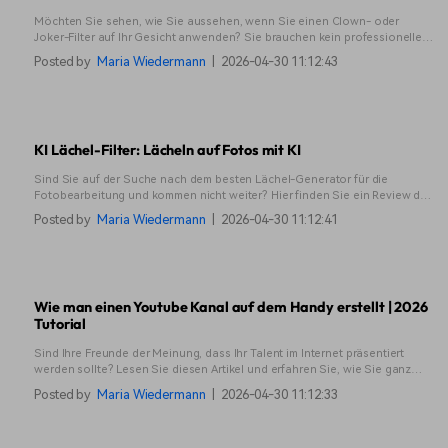
Möchten Sie sehen, wie Sie aussehen, wenn Sie einen Clown- oder
Joker-Filter auf Ihr Gesicht anwenden? Sie brauchen kein professionelles
Fachwissen und können ganz einfach einen Clown-Filter verwenden, mit
Posted by
Maria Wiedermann
|
2026-04-30 11:12:43
dem Sie mit nur einem Klick einen Joker- oder Kronen-Look kreieren
können.
KI Lächel-Filter: Lächeln auf Fotos mit KI
Sind Sie auf der Suche nach dem besten Lächel-Generator für die
Fotobearbeitung und kommen nicht weiter? Hier finden Sie ein Review der
besten KI-Lächel-Generatoren, die Sie verwenden können.
Posted by
Maria Wiedermann
|
2026-04-30 11:12:41
Wie man einen Youtube Kanal auf dem Handy erstellt | 2026
Tutorial
Sind Ihre Freunde der Meinung, dass Ihr Talent im Internet präsentiert
werden sollte? Lesen Sie diesen Artikel und erfahren Sie, wie Sie ganz
einfach einen Youtube-Kanal auf Ihrem Telefon erstellen können.
Posted by
Maria Wiedermann
|
2026-04-30 11:12:33