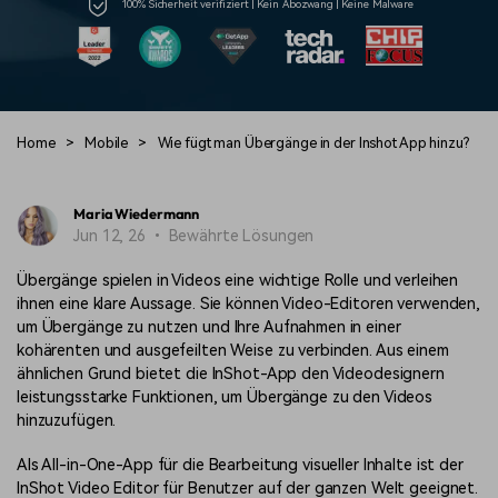
100% Sicherheit verifiziert | Kein Abozwang | Keine Malware
Prompts – schnell ähnliche
fortgeschrittene
Kunden-Support
Videos erstellen
Videobearbeitungsfähigkeiten
KAUFEN
Anmelden
Über Uns
Bewertungen
Unsere Mission, Geschichte
Finden Sie mehr über Filmora
Kickstart Bootcamp
DIY-Spezialeffekte
und Kunden
Nachrichten und
Suchen
Home
>
Mobile
>
Wie fügt man Übergänge in der Inshot App hinzu?
Bewertungen
Lernen, ausdrücken und
Erfahren Sie, wie Sie einen
erweitern Sie Ihre
Spezialeffekt erzeugen
Videobearbeitungs-
können
Fähigkeiten mit Filmora
Maria Wiedermann
Jun 12, 26 • Bewährte Lösungen
Kunden-Geschichten
Affiliate-Programm
Erfahren Sie, wie unsere
Schalten Sie Partnerschaften
Übergänge spielen in Videos eine wichtige Rolle und verleihen
Kunden Erfolg haben
auf Unternehmensebene frei
Creator
Freunde-werben-
ihnen eine klare Aussage. Sie können Video-Editoren verwenden,
Monetarisierungs-
Programm
um Übergänge zu nutzen und Ihre Aufnahmen in einer
Programm
An Freunde empfehlen,
kohärenten und ausgefeilten Weise zu verbinden. Aus einem
Monetarisieren Sie
Belohnungen erhalten
ähnlichen Grund bietet die InShot-App den Videodesignern
Ihren Einfluss mit Filmora
leistungsstarke Funktionen, um Übergänge zu den Videos
hinzuzufügen.
Blog
Als All-in-One-App für die Bearbeitung visueller Inhalte ist der
InShot Video Editor für Benutzer auf der ganzen Welt geeignet.