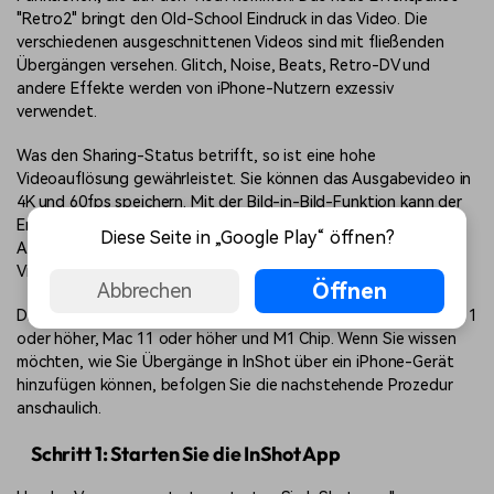
"Retro2" bringt den Old-School Eindruck in das Video. Die
verschiedenen ausgeschnittenen Videos sind mit fließenden
Übergängen versehen. Glitch, Noise, Beats, Retro-DV und
andere Effekte werden von iPhone-Nutzern exzessiv
verwendet.
Was den Sharing-Status betrifft, so ist eine hohe
Videoauflösung gewährleistet. Sie können das Ausgabevideo in
4K und 60fps speichern. Mit der Bild-in-Bild-Funktion kann der
Ersteller Ebenen von Fotos und Videos hinzufügen, um eine
Diese Seite in „Google Play“ öffnen?
Aussage zu treffen. Der Greenscreen wird für kreative
Videoaufnahmen verwendet und ist ein echter Blickfang.
Öffnen
Abbrechen
Die InShot App ist kompatibel mit iPhone 11 oder höher, iPad 11
oder höher, Mac 11 oder höher und M1 Chip. Wenn Sie wissen
möchten, wie Sie Übergänge in InShot über ein iPhone-Gerät
hinzufügen können, befolgen Sie die nachstehende Prozedur
anschaulich.
Schritt 1: Starten Sie die InShot App