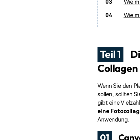
03
Wie ma
04
Wie ma
Teil 1
Di
Collagen
Wenn Sie den Pla
sollen, sollten S
gibt eine Vielza
eine Fotocollag
Anwendung.
01
Canv