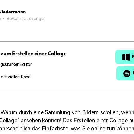
Alle Produkte ansehen
Mehr 
Kostenloser Download
Kostenloser Download
Wiedermann
 erhalten
26 • Bewährte Lösungen
Kostenloser Download
Kostenloser Download
zum Erstellen einer Collage
ngsstarker Editor
offiziellen Kanal
h! Warum durch eine Sammlung von Bildern scrollen, wenn 
 "Collage" ansehen können! Das Erstellen einer Collage a
wahrscheinlich das Einfachste, was Sie online tun können