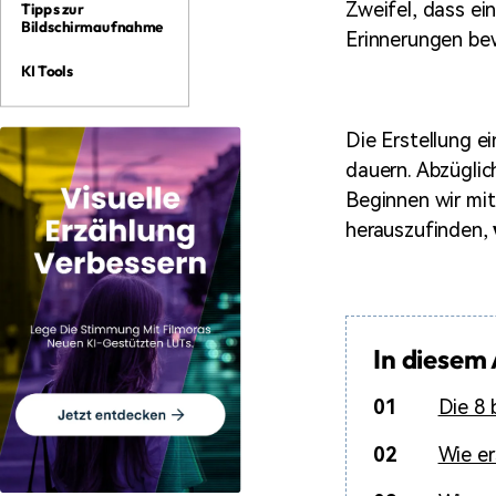
Zweifel, dass ei
Tipps zur
Bildschirmaufnahme
Erinnerungen be
KI Tools
Die Erstellung e
dauern. Abzüglich
Beginnen wir mit
herauszufinden,
In diesem 
01
Die 8 
02
Wie er