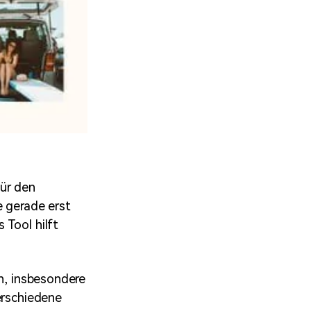
für den
e gerade erst
 Tool hilft
en, insbesondere
erschiedene