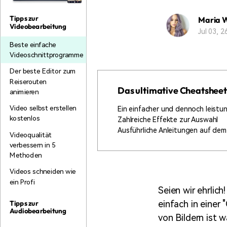
Monetarisieren Sie
An Freunde
Ihren Einfluss mit Filmora
empfehlen,
Tipps zur
Maria 
Belohnungen
Videobearbeitung
Jul 03, 
Beste einfache
Videoschnittprogramme
Der beste Editor zum
Reiserouten
Das ultimative Cheatsheet 
animieren
Video selbst erstellen
Ein einfacher und dennoch leistu
kostenlos
Zahlreiche Effekte zur Auswahl
Ausführliche Anleitungen auf dem 
Videoqualität
verbessern in 5
Methoden
Videos schneiden wie
ein Profi
Seien wir ehrlic
einfach in einer
Tipps zur
Audiobearbeitung
von Bildern ist 