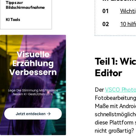
Tipps zur
Bildschirmaufnahme
01
Wicht
KI Tools
02
10 hil
Teil 1: W
Editor
Der
VSCO Photo
Fotobearbeitung,
Maße mit Androi
schnellstmöglich
diese Plattform 
nicht großartig?