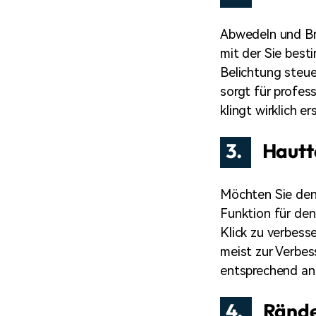
Abwedeln und Br
mit der Sie best
Belichtung steue
sorgt für profes
klingt wirklich er
3.
Hautt
Möchten Sie den 
Funktion für den
Klick zu verbess
meist zur Verbes
entsprechend ang
4.
Ränd