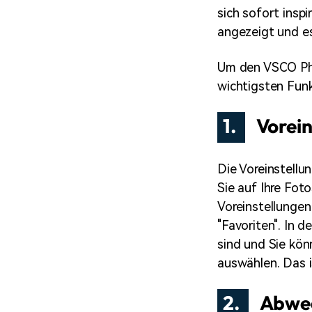
sich sofort insp
angezeigt und es 
Um den VSCO Phot
wichtigsten Funk
1.
Vorein
Die Voreinstellu
Sie auf Ihre Fot
Voreinstellungen
"Favoriten". In d
sind und Sie kön
auswählen. Das i
2.
Abwed