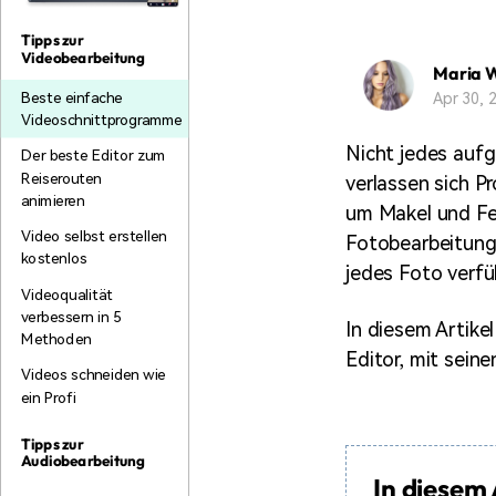
Monetarisieren Sie
An Freunde
Ihren Einfluss mit Filmora
empfehlen,
Tipps zur
Belohnungen
Videobearbeitung
Maria 
Apr 30,
Beste einfache
Videoschnittprogramme
Nicht jedes aufg
Der beste Editor zum
Reiserouten
verlassen sich P
animieren
um Makel und Feh
Video selbst erstellen
Fotobearbeitungs
kostenlos
jedes Foto verfü
Videoqualität
verbessern in 5
In diesem Artike
Methoden
Editor, mit sein
Videos schneiden wie
ein Profi
Tipps zur
Audiobearbeitung
In diesem 