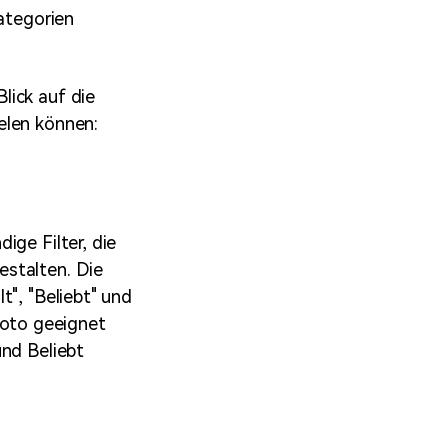
Kategorien
lick auf die
elen können:
ige Filter, die
estalten. Die
t", "Beliebt" und
 Foto geeignet
und Beliebt