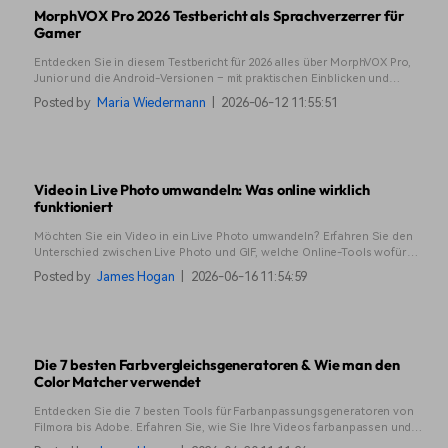
MorphVOX Pro 2026 Testbericht als Sprachverzerrer für
Gamer
Entdecken Sie in diesem Testbericht für 2026 alles über MorphVOX Pro,
Junior und die Android-Versionen – mit praktischen Einblicken und
Vergleichen zur Stimmenerstellung.
Posted by
Maria Wiedermann
|
2026-06-12 11:55:51
Video in Live Photo umwandeln: Was online wirklich
funktioniert
Möchten Sie ein Video in ein Live Photo umwandeln? Erfahren Sie den
Unterschied zwischen Live Photo und GIF, welche Online-Tools wofür
geeignet sind und wann Filmora die bessere Wahl ist.
Posted by
James Hogan
|
2026-06-16 11:54:59
Die 7 besten Farbvergleichsgeneratoren & Wie man den
Color Matcher verwendet
Entdecken Sie die 7 besten Tools für Farbanpassungsgeneratoren von
Filmora bis Adobe. Erfahren Sie, wie Sie Ihre Videos farbanpassen und
farbkorrigieren können.