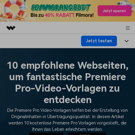
Jetzt testen
Top-Produkte
KI-gestützte digitale Kreativität
Produkte
Business
Dienstprogramme
10 empfohlene Webseiten,
Überblick
Plattformen
KI
Über uns
um fantastische Premiere
Lösungen
Funktionen
Video/Foto
Pro-Video-Vorlagen zu
Lösungen
Presseraum
Assets
Audio
entdecken
Soziale Medien
Ressourcen
Shop
Text
Die Premiere Pro Video-Vorlagen helfen bei der Erstellung von
Marketing & Business
Hilfe-Center
Support
Originalinhalten in Übertragungsqualität. In diesem Artikel
werden 10 kostenlose Premiere Pro Vorlagen vorgestellt, die
Lifestyle & Spaß
Video-Prompts
Meisterkurs
Ihnen das Leben erleichtern werden.
Erste Schritte
Über
Über 100 heiße Video-
Beherrschen Sie