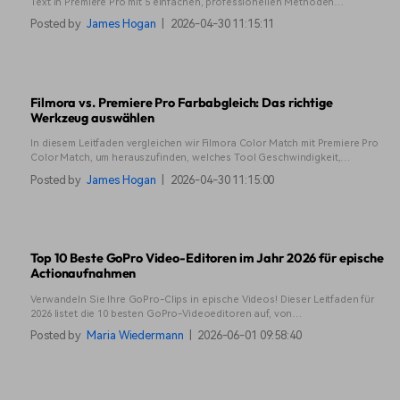
Text in Premiere Pro mit 5 einfachen, professionellen Methoden
einblendet. Beherrschen Sie sanfte Einblend- und Ausblendeffekte mit
Posted by
James Hogan
|
2026-04-30 11:15:11
Keyframes, linearem Wipe und benutzerdefinierten Voreinstellungen.
Erhalten Sie Expertentipps für makellose Adobe Premiere Pro-
Textanimationen.
Filmora vs. Premiere Pro Farbabgleich: Das richtige
Werkzeug auswählen
In diesem Leitfaden vergleichen wir Filmora Color Match mit Premiere Pro
Color Match, um herauszufinden, welches Tool Geschwindigkeit,
Kontrolle und echte Bearbeitungseffizienz bietet.
Posted by
James Hogan
|
2026-04-30 11:15:00
Top 10 Beste GoPro Video-Editoren im Jahr 2026 für epische
Actionaufnahmen
Verwandeln Sie Ihre GoPro-Clips in epische Videos! Dieser Leitfaden für
2026 listet die 10 besten GoPro-Videoeditoren auf, von
einsteigerfreundlichen bis zu professionellen Tools. Finden Sie das
Posted by
Maria Wiedermann
|
2026-06-01 09:58:40
perfekte Werkzeug für Ihre Action-Videos.