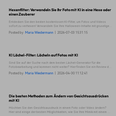
Hexenfilter: Verwandeln Sie Ihr Foto mit KI in eine Hexe oder
einen Zauberer
Entdecken Sie den besten kostenlosen KI-Filter, um Fotos und Videos
sofort zu verhexen! Verwandeln Sie Ihre Halloween-Inhalte mit gruseligen
Effekten - konvertieren Sie Fotos und Videos mit Filmora Mobile in Hexen.
Posted by
Maria Wiedermann
|
2026-07-03 15:31:15
Probieren Sie es jetzt aus!
KI Lächel-Filter: Lächeln auf Fotos mit KI
Sind Sie auf der Suche nach dem besten Lächel-Generator für die
Fotobearbeitung und kommen nicht weiter? Hier finden Sie ein Review der
besten KI-Lächel-Generatoren, die Sie verwenden können.
Posted by
Maria Wiedermann
|
2026-04-30 11:12:41
Die besten Methoden zum Ändern von Gesichtsausdrücken
mit KI
Möchten Sie den Gesichtsausdruck in einem Foto oder Video ändern?
Hier sind einige der besten Möglichkeiten, wie Sie Ihre Mimik mit einem KI