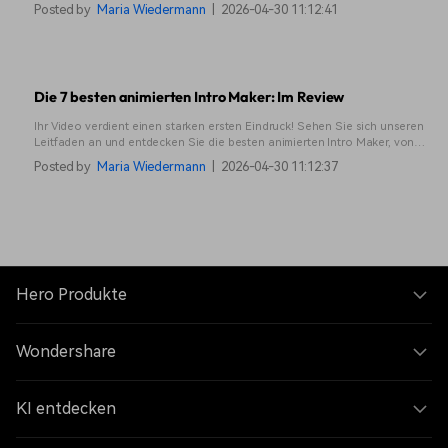
Gesichtsausdruck Wechsler verändern können.
Posted by
Maria Wiedermann
|
2026-04-30 11:12:41
Die 7 besten animierten Intro Maker: Im Review
Ihr Video verdient einen starken ersten Eindruck! Sehen Sie sich unseren
Leitfaden an und entdecken Sie die besten animierten Intro Maker, von
mobilen Apps bis hin zu kostenlosen Online-Tools, und finden Sie das
Posted by
Maria Wiedermann
|
2026-04-30 11:12:37
perfekte Tool für sich.
Hero Produkte
Wondershare
KI entdecken