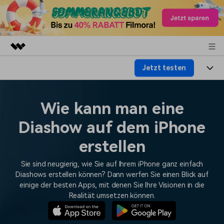
Jetzt testen
Top-Produkte
KI-gestützte digitale Kreativität
Produkte
Business
Dienstprogramme
Wie kann man eine
Überblick
Plattformen
KI
Über uns
Diashow auf dem iPhone
Lösungen
Funktionen
Video/Foto
erstellen
Lösungen
Presseraum
Assets
Audio
Sie sind neugierig, wie Sie auf Ihrem iPhone ganz einfach
Soziale Medien
Ressourcen
Shop
Diashows erstellen können? Dann werfen Sie einen Blick auf
Text
Marketing & Business
einige der besten Apps, mit denen Sie Ihre Visionen in die
Hilfe-Center
Support
Realität umsetzen können.
Lifestyle & Spaß
Video-Prompts
Meisterkurs
Erste Schritte
Über
Über 100 heiße Video-
Beherrschen Sie