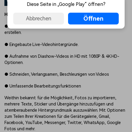
02
PicPlayPost
Diese Seite in „Google Play“ öffnen?
Hervorgehobene Funktionen von PicPlayPost
Öffnen
Abbrechen
●
Möglichkeit, Diashows von fast 30 Minuten Dauer zu
erstellen.
●
Eingebaute Live-Videohintergründe.
●
Aufnahme von Diashow-Videos in HD mit 1080P & 4K HD-
Optionen.
●
Schneiden, Verlangsamen, Beschleunigen von Videos
●
Umfassende Bearbeitungsfunktionen
Weithin bekannt für die Möglichkeit, Fotos zu importieren,
mehrere Texte, Sticker und Übergänge hinzuzufügen und
atemberaubende Hintergrundmusik auszuwählen. Mit Optionen
zum Teilen Ihrer Kreationen für die Gerätegalerie, Gmail,
Facebook, YouTube, Messenger, Twitter, WhatsApp, Google
Fotos und mehr.