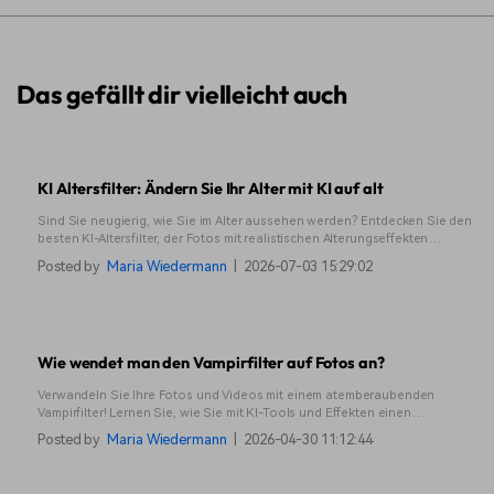
Das gefällt dir vielleicht auch
KI Altersfilter: Ändern Sie Ihr Alter mit KI auf alt
Sind Sie neugierig, wie Sie im Alter aussehen werden? Entdecken Sie den
besten KI-Altersfilter, der Fotos mit realistischen Alterungseffekten
verwandelt. Probieren Sie es jetzt aus und sehen Sie Ihr zukünftiges Ich!
Posted by
Maria Wiedermann
|
2026-07-03 15:29:02
Wie wendet man den Vampirfilter auf Fotos an?
Verwandeln Sie Ihre Fotos und Videos mit einem atemberaubenden
Vampirfilter! Lernen Sie, wie Sie mit KI-Tools und Effekten einen
gruseligen Vampir-Look für eine realistische, unheimliche Verwandlung
Posted by
Maria Wiedermann
|
2026-04-30 11:12:44
erzeugen.