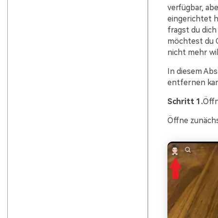
verfügbar, ab
eingerichtet 
fragst du dich
möchtest du C
nicht mehr wil
In diesem Absc
entfernen kan
Schritt 1.
Öff
Öffne zunächs