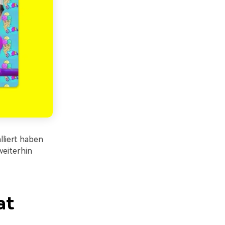
lliert haben
weiterhin
at