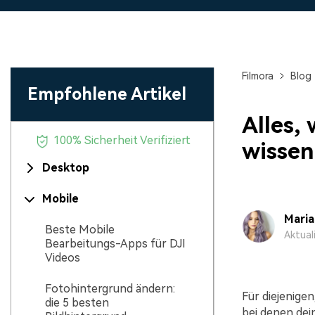
Monetarisieren Sie
An Freunde
Ihren Einfluss mit Filmora
Belohnungen
Filmora
Blog
Empfohlene Artikel
Alles,
100% Sicherheit Verifiziert
wissen
Desktop
Mobile
Mari
Beste Mobile
Aktual
Bearbeitungs-Apps für DJI
Videos
Fotohintergrund ändern:
Für diejenigen
die 5 besten
bei denen dein