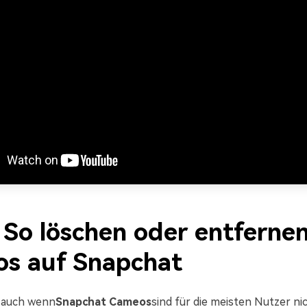
. So löschen oder entfernen
s auf Snapchat
 auch wenn
Snapchat Cameos
sind für die meisten Nutzer n