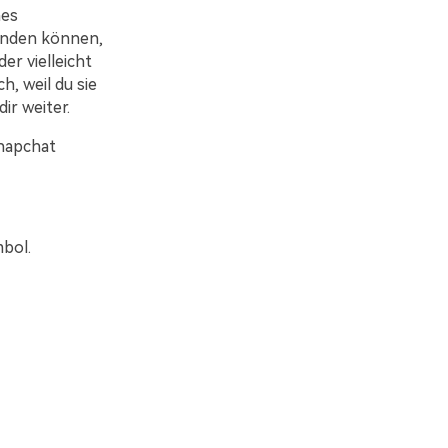
nes
enden können,
er vielleicht
, weil du sie
ir weiter.
Snapchat
bol.