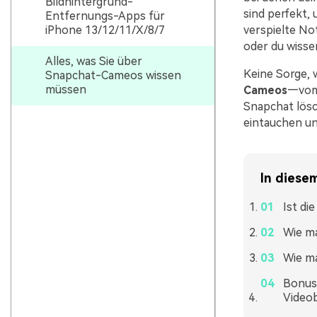
Bildhintergrund-
sind perfekt,
Entfernungs-Apps für
iPhone 13/12/11/X/8/7
verspielte No
oder du wisse
Alles, was Sie über
Keine Sorge, w
Snapchat-Cameos wissen
müssen
Cameos
—vom 
Snapchat lösc
eintauchen un
In diesem
Ist di
Wie m
Wie m
Bonus:
Video