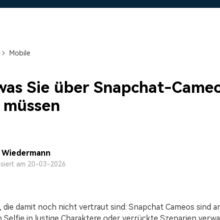
Alle Produkte ansehen
Mehr 
 empfehlen,
Kostenloser Download
Kostenloser Download
 erhalten
Kostenloser Download
Mobile
Kostenloser Download
 was Sie über Snapchat-Came
 müssen
a Wiedermann
isiert am 20-03-2026
, die damit noch nicht vertraut sind: Snapchat Cameos sind an
 Selfie in lustige Charaktere oder verrückte Szenarien verwan