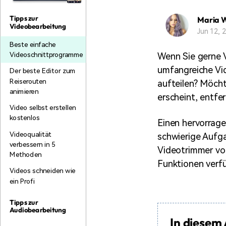
Monetarisieren Sie
An Freunde
Ihren Einfluss mit Filmora
empfehlen,
Tipps zur
Maria 
Belohnungen
Videobearbeitung
Jun 12,
Beste einfache
Videoschnittprogramme
Wenn Sie gerne V
umfangreiche Vid
Der beste Editor zum
Reiserouten
aufteilen? Möcht
animieren
erscheint, entfer
Video selbst erstellen
kostenlos
Einen hervorrag
Videoqualität
schwierige Aufga
verbessern in 5
Videotrimmer vor
Methoden
Funktionen verfü
Videos schneiden wie
ein Profi
Tipps zur
Audiobearbeitung
In diesem 