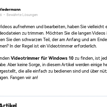
Alle Produkte ansehen
Mehr 
Kostenloser Download
Kostenloser Download
Wiedermann
 erhalten
 26 • Bewährte Lösungen
Kostenloser Download
ideos aufnehmen und bearbeiten, haben Sie vielleicht e
eodateien zu trimmen. Möchten Sie die langen Videos i
Kostenloser Download
en Sie den schwarzen Teil, der am Anfang und am Ende 
nen? In der Regel ist ein Videotrimmer erforderlich.
enden
Videotrimmer für Windows 10
zu finden, ist je
be. Aber keine Sorge, in diesem Artikel werden einige 
gestellt, die alle einfach zu bedienen sind und über nüt
gen. Fangen wir an!
Artikel