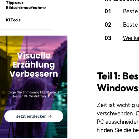
Tipps zur
Bildschirmaufnahme
01
Beste
KI Tools
02
Beste 
03
Wie ka
Teil 1: B
Windows
Zeit ist wichtig
verschwenden. Od
PC ausschneiden
finden Sie die b