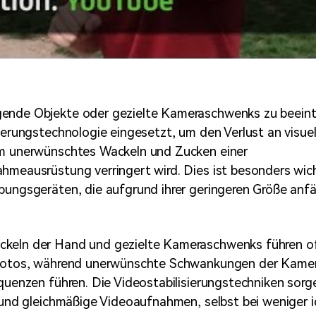
ende Objekte oder gezielte Kameraschwenks zu beeintr
sierungstechnologie eingesetzt, um den Verlust an visuel
em unerwünschtes Wackeln und Zucken einer
hmeausrüstung verringert wird. Dies ist besonders wich
bungsgeräten, die aufgrund ihrer geringeren Größe anfäl
keln der Hand und gezielte Kameraschwenks führen o
 Fotos, während unerwünschte Schwankungen der Kamer
equenzen führen. Die Videostabilisierungstechniken sorg
t und gleichmäßige Videoaufnahmen, selbst bei weniger 