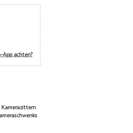
gs-App achten?
s Kamerazittern
 Kameraschwenks