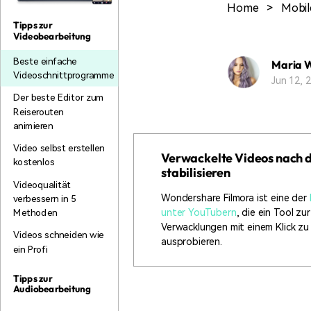
Home
>
Mobil
Monetarisieren Sie
An Freunde
Ihren Einfluss mit Filmora
empfehlen,
Tipps zur
Belohnungen
Videobearbeitung
Beste einfache
Maria 
Videoschnittprogramme
Jun 12,
Der beste Editor zum
Reiserouten
animieren
Video selbst erstellen
Verwackelte Videos nach 
kostenlos
stabilisieren
Videoqualität
Wondershare Filmora ist eine der
verbessern in 5
unter YouTubern
, die ein Tool zu
Methoden
Verwacklungen mit einem Klick zu
Videos schneiden wie
ausprobieren.
ein Profi
Tipps zur
Audiobearbeitung