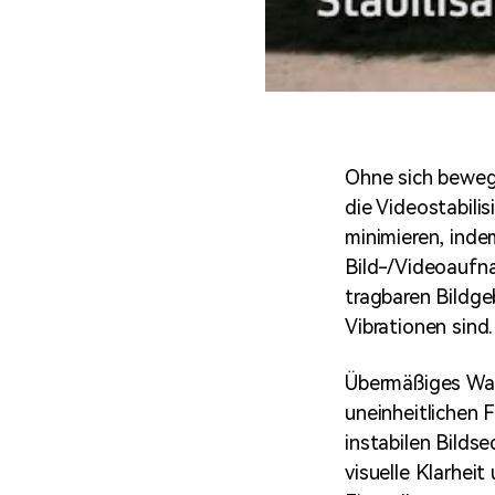
Ohne sich beweg
die Videostabili
minimieren, ind
Bild-/Videoaufna
tragbaren Bildge
Vibrationen sind.
Übermäßiges Wac
uneinheitlichen
instabilen Bilds
visuelle Klarhei