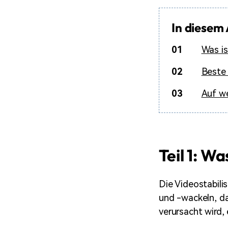
In diesem 
01
Was is
02
Beste 
03
Auf we
Teil 1: Wa
Die Videostabili
und -wackeln, d
verursacht wird,