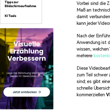
Tipps zur
Vorbei sind die 
Bildschirmaufnahme
Maß an technisc
KI Tools
damit verbunden
kann jeder Vide
Nach der Einführ
Anwendung ist d
wissen, welchen 
mehrere
kostenl
Diese Videobear
zum Teil schwer 
sind; es gibt ei
schnelle Übersic
kommerziellen
V