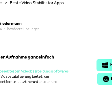
Alle Produkte ansehen
e
>
Beste Video Stabilisator Apps
Mehr 
Kostenloser Download
 erhalten
Kostenloser Download
Kostenloser Download
Wiedermann
 26 • Bewährte Lösungen
Kostenloser Download
der Aufnahme ganz einfach
beliebtesten Videobearbeitungssoftwares
r Videostabilisierung bietet, um
 entfernen. Jetzt herunterladen und