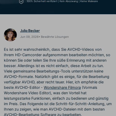
Trends
100% Sicherheit verifiziert | Kein Abozwang | Keine Malware
Prompts – schnell ähnliche
fortgeschrittene
Kunden-Support
Videos erstellen
Videobearbeitungsfähigkeiten
KAUFEN
Anmelden
Über Uns
Bewertungen
Unsere Mission, Geschichte
Finden Sie mehr über Filmora
Kickstart Bootcamp
DIY-Spezialeffekte
Julia Becker
und Kunden
Nachrichten und
Suchen
Bewertungen
Lernen, ausdrücken und
Erfahren Sie, wie Sie einen
Jun 09, 2026• Bewährte Lösungen
erweitern Sie Ihre
Spezialeffekt erzeugen
Videobearbeitungs-
können
Es ist sehr wahrscheinlich, dass Sie AVCHD-Videos von
Fähigkeiten mit Filmora
Ihrem HD-Camcorder aufgenommen bearbeiten möchten, so
Kunden-Geschichten
Affiliate-Programm
können Sie oder teilen Sie Ihre süße Erinnerung mit anderen
Erfahren Sie, wie unsere
Schalten Sie Partnerschaften
besser. Allerdings ist es nicht einfach, diese Arbeit zu tun.
Kunden Erfolg haben
auf Unternehmensebene frei
Creator
Freunde-werben-
Viele gemeinsame Bearbeitungs-Tools unterstützen keine
Monetarisierungs-
Programm
AVCHD-Formate. Natürlich gibt es einige, für die Bearbeitung
Programm
An Freunde empfehlen,
verfügbar AVCHD, aber recht teuer. Hier, ich empfehle die
Monetarisieren Sie
Belohnungen erhalten
beste AVCHD-Editor -
Wondershare Filmora
(Vormals
Ihren Einfluss mit Filmora
Wondershare Video Editor), was den Vorteil hat
leistungsstarke Funktionen, einfach zu bedienen und günstig
Blog
im Preis. Das Folgende ist die Schritt-für-Schritt-Anleitung, um
Ihnen zu zeigen, wie man AVCHD-Dateien mit dem besten
AVCHD-Bearbeitung Software zu bearbeiten.