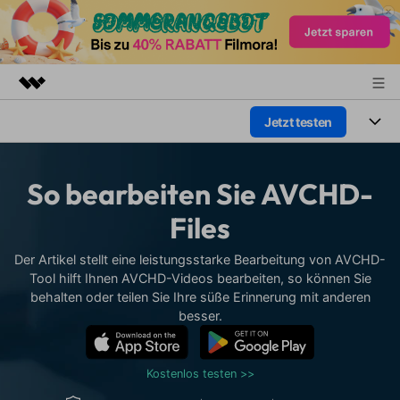
Jetzt testen
Top-Produkte
KI-gestützte digitale Kreativität
Produkte
Business
Dienstprogramme
So bearbeiten Sie AVCHD-
Überblick
Plattformen
KI
Über uns
Files
Lösungen
Funktionen
Video/Foto
Presseraum
Lösungen
Der Artikel stellt eine leistungsstarke Bearbeitung von AVCHD-
Assets
Tool hilft Ihnen AVCHD-Videos bearbeiten, so können Sie
Audio
Soziale Medien
behalten oder teilen Sie Ihre süße Erinnerung mit anderen
Shop
Ressourcen
besser.
Text
Marketing & Business
Support
Hilfe-Center
Lifestyle & Spaß
Kostenlos testen >>
Video-Prompts
Meisterkurs
Erste Schritte
Über
Über 100 heiße Video-
Beherrschen Sie