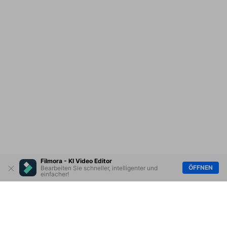
Filmora - KI Video Editor
ÖFFNEN
Bearbeiten Sie schneller, intelligenter und
einfacher!