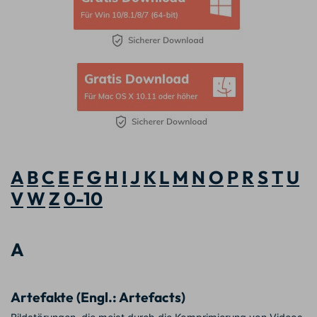
A
B
C
E
F
G
H
I
J
K
L
M
N
O
P
R
S
T
U
V
W
Z
0-10
A
Artefakte (Engl.: Artefacts)