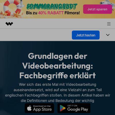
Jetzt testen
Top-Produkte
KI-gestützte digitale Kreativität
Produkte
Business
Dienstprogramme
Grundlagen der
Überblick
Plattformen
KI
Über uns
Videobearbeitung:
Lösungen
Funktionen
Fachbegriffe erklärt
Video/Foto
Presseraum
Lösungen
Assets
Audio
Wer sich das erste Mal mit Videobearbeitung
Soziale Medien
Shop
Ressourcen
auseinandersetzt, wird auf eine Vielzahl an zum Teil
Text
englischen Fachbegriffen stoßen. In diesem Artikel haben wir
Marketing & Business
Support
Hilfe-Center
die Definitionen und Bedeutung der wichtig
Lifestyle & Spaß
Video-Prompts
Meisterkurs
Erste Schritte
Über
Über 100 heiße Video-
Beherrschen Sie