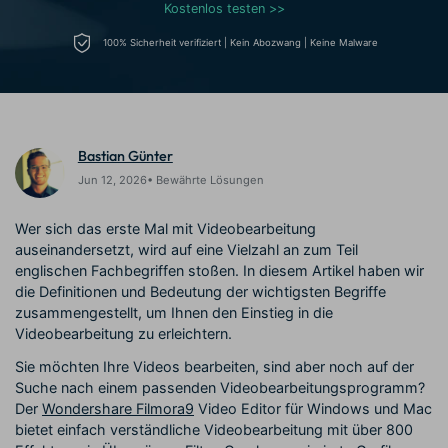
Trends
Kostenlos testen >>
Prompts – schnell ähnliche
fortgeschrittene
Kunden-Support
Videos erstellen
Videobearbeitungsfähigkeiten
100% Sicherheit verifiziert | Kein Abozwang | Keine Malware
KAUFEN
Anmelden
Über Uns
Bewertungen
Unsere Mission, Geschichte
Finden Sie mehr über Filmora
Kickstart Bootcamp
DIY-Spezialeffekte
und Kunden
Nachrichten und
Suchen
Bewertungen
Lernen, ausdrücken und
Erfahren Sie, wie Sie einen
erweitern Sie Ihre
Spezialeffekt erzeugen
Bastian Günter
Videobearbeitungs-
können
Jun 12, 2026• Bewährte Lösungen
Fähigkeiten mit Filmora
Kunden-Geschichten
Affiliate-Programm
Wer sich das erste Mal mit Videobearbeitung
Erfahren Sie, wie unsere
Schalten Sie Partnerschaften
auseinandersetzt, wird auf eine Vielzahl an zum Teil
Kunden Erfolg haben
auf Unternehmensebene frei
englischen Fachbegriffen stoßen. In diesem Artikel haben wir
Creator
Freunde-werben-
Monetarisierungs-
Programm
die Definitionen und Bedeutung der wichtigsten Begriffe
Programm
An Freunde empfehlen,
zusammengestellt, um Ihnen den Einstieg in die
Monetarisieren Sie
Belohnungen erhalten
Videobearbeitung zu erleichtern.
Ihren Einfluss mit Filmora
Sie möchten Ihre Videos bearbeiten, sind aber noch auf der
Suche nach einem passenden Videobearbeitungsprogramm?
Blog
Der
Wondershare Filmora9
Video Editor für Windows und Mac
bietet einfach verständliche Videobearbeitung mit über 800