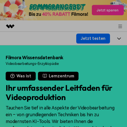
Jetzt testen
Top-Produkte
KI-gestützte digitale Kreativität
Produkte
Business
Filmora Wissensdatenbank
Dienstprogramme
Videobearbeitungs-Enzyklopädie
Überblick
Plattformen
KI
Über uns
Lösungen
Was ist
Lernzentrum
Funktionen
Video/Foto
Lösungen
Presseraum
Ihr umfassender Leitfaden für
Assets
Audio
Soziale Medien
Videoproduktion
Ressourcen
Shop
Text
Marketing & Business
Tauchen Sie tief in alle Aspekte der Videobearbeitung
Hilfe-Center
Support
ein – von grundlegenden Techniken bis hin zu
Lifestyle & Spaß
Video-Prompts
Meisterkurs
modernsten KI-Tools. Wir bieten Ihnen die
Erste Schritte
Über
Über 100 heiße Video-
Beherrschen Sie