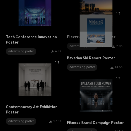
1:1
Tech Conference Innovation
Electric Car Launch Poster
Poster
advertising poster
9.8K
advertising poster
6.8K
Bavarian Ski Resort Poster
1:1
advertising poster
13.5K
1:1
Contemporary Art Exhibition
Poster
advertising poster
17.8K
Fitness Brand Campaign Poster