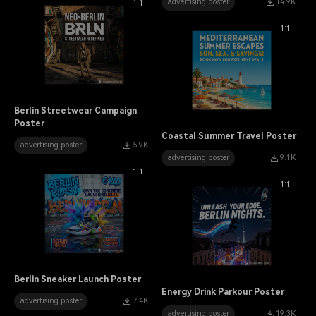
advertising poster
14.9K
1:1
1:1
Berlin Streetwear Campaign
Poster
Coastal Summer Travel Poster
advertising poster
5.9K
advertising poster
9.1K
1:1
1:1
Berlin Sneaker Launch Poster
Energy Drink Parkour Poster
advertising poster
7.4K
advertising poster
19.3K