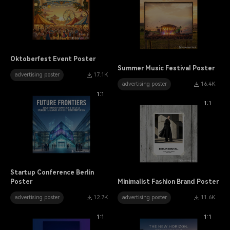
Oktoberfest Event Poster
Summer Music Festival Poster
advertising poster
17.1K
advertising poster
16.4K
1:1
1:1
Startup Conference Berlin
Poster
Minimalist Fashion Brand Poster
advertising poster
12.7K
advertising poster
11.6K
1:1
1:1