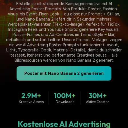
Erstelle scroll-stoppende Kampagnenmotive mit AI
Prompts – schnell ähnliche
fortgeschrittene
Kunden-Support
Advertising Poster Prompts: Von Produkt-Poster, Fashion-
Videos erstellen
Videobearbeitungsfähigkeiten
Visual bis Event-Flyer-Look – du gibst nur Prompt + Stil an,
KAUFEN
Anmelden
und Nano Banana 2 liefert dir in Sekunden mehrere
Über Uns
Bewertungen
Werbeplakat-Varianten (Text-to-Image). Perfekt für TikTok,
Unsere Mission, Geschichte
Finden Sie mehr über Filmora
Instagram Reels und YouTube Shorts: generiere Key Visuals,
Kickstart Bootcamp
DIY-Spezialeffekte
und Kunden
Nachrichten und
Poster-Frames und Ad-Creatives im Trend-Style – klar,
Suchen
Bewertungen
Lernen, ausdrücken und
Erfahren Sie, wie Sie einen
detailreich und sofort teilbar. Unsere Prompt-Vorlagen zeigen
erweitern Sie Ihre
Spezialeffekt erzeugen
dir, wie AI Advertising Poster Prompts funktioniert (Layout,
Videobearbeitungs-
können
Licht, Typografie-Optik, Material-Details), damit du schneller
Fähigkeiten mit Filmora
testest, iterierst und performante Creatives baust – alle
Bildressourcen werden von Nano Banana 2 generiert.
Kunden-Geschichten
Affiliate-Programm
Erfahren Sie, wie unsere
Schalten Sie Partnerschaften
Kunden Erfolg haben
auf Unternehmensebene frei
Poster mit Nano Banana 2 generieren
Creator
Freunde-werben-
Monetarisierungs-
Programm
Programm
An Freunde empfehlen,
Monetarisieren Sie
Belohnungen erhalten
2.9M+
100M+
30M+
Ihren Einfluss mit Filmora
Kreative Assets
Downloads
Aktive Creator
Blog
Kostenlose AI Advertising