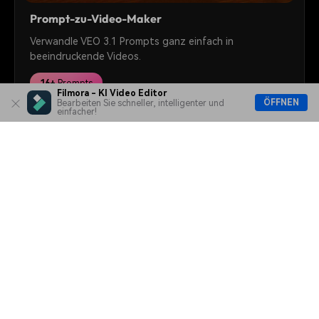
Prompt-zu-Video-Maker
Verwandle VEO 3.1 Prompts ganz einfach in
beeindruckende Videos.
16+
Prompts
Filmora - KI Video Editor
ÖFFNEN
Bearbeiten Sie schneller, intelligenter und
einfacher!
AI Advertising Poster Prompts kostenlos testen
Hero Produkte
Wondershare
KI entdecken