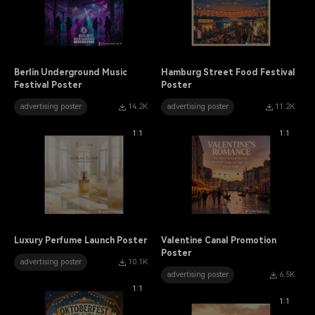
Berlin Underground Music
Hamburg Street Food Festival
Festival Poster
Poster
advertising poster
14.2K
advertising poster
11.2K
1:1
1:1
Luxury Perfume Launch Poster
Valentine Canal Promotion
Poster
advertising poster
10.1K
advertising poster
6.5K
1:1
1:1