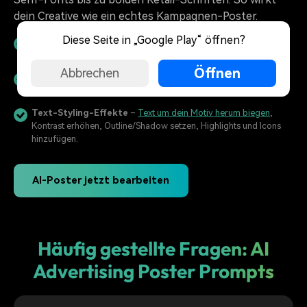
dein Creative wie ein echtes Kampagnen-Poster.
Diese Seite in „Google Play“ öffnen?
CTA-Bubbles
– „Shop Now“, „Limited Drop“, „-30%“, „Neu“
oder „Nur heute“ als Sticker/Banner – flexibel anpassbar.
Öffnen
Abbrechen
Brand-taugliche Schriftarten
– Clean, Bold, Retro oder
Luxury – plus Unterstützung für mehrere Sprachen.
Text-Styling-Effekte
–
Text um dein Motiv herum biegen
,
Kontrast erhöhen, Outline/Shadow setzen, Highlights und Icons
hinzufügen.
AI-Poster jetzt bearbeiten
Häufig gestellte Fragen: AI
Advertising Poster Prompts