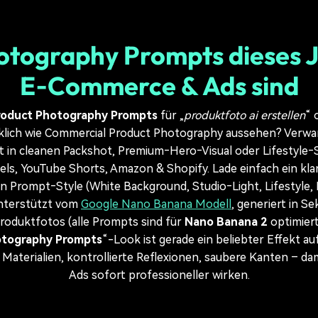
tography Prompts dieses J
E‑Commerce & Ads sind
roduct Photography Prompts
für „
produktfoto ai erstellen
“ 
irklich wie Commercial Product Photography aussehen? Verwa
 in cleanen Packshot, Premium‑Hero‑Visual oder Lifestyle‑
els, YouTube Shorts, Amazon & Shopify. Lade einfach ein kla
 Prompt‑Style (White Background, Studio‑Light, Lifestyle, 
unterstützt vom
Google Nano Banana Modell
, generiert in 
roduktfotos (alle Prompts sind für
Nano Banana 2
optimiert
otography Prompts
“-Look ist gerade ein beliebter Effekt au
Materialien, kontrollierte Reflexionen, saubere Kanten – dam
Ads sofort professioneller wirken.