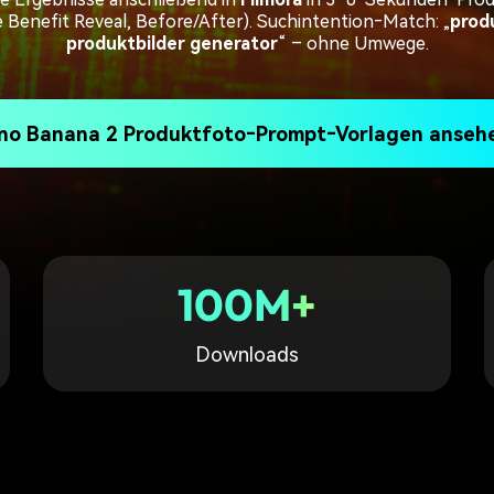
Alle Produkte ansehen
Mehr 
 Benefit Reveal, Before/After). Suchintention‑Match: „
produ
Kostenloser Download
produktbilder generator
“ – ohne Umwege.
 erhalten
Kostenloser Download
Kostenloser Download
no Banana 2 Produktfoto‑Prompt‑Vorlagen anseh
Kostenloser Download
100M+
Downloads