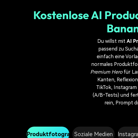
Kostenlose AI Produ
Banan
Du willst mit
AI P
passend zu Such
einfach eine Vorl
normales Produktfot
Premium Hero
für La
Kanten, Reflexion
TikTok, Instagram
(A/B‑Tests) und fert
rein, Prompt d
Produktfotografie
Soziale Medien
Instagr