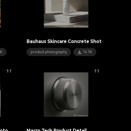
Bauhaus Skincare Concrete Shot
4K
product photography
14.1K
1:1
1:1
hoto
Macro Tech Product Detail