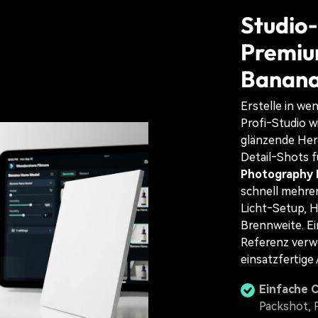
Studio
Premiu
Banana
Erstelle in we
Profi‑Studio w
glänzende Her
Detail‑Shots f
Photography 
schnell mehrer
Licht‑Setup, 
Brennweite. E
Referenz verw
einsatzfertige
Einfache 
Packshot, 