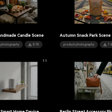
andmade Candle Scene
Autumn Snack Park Scene
 photography
8.7K
product photography
7.
1:1
 Smart Home Device
Berlin Street Accessory P