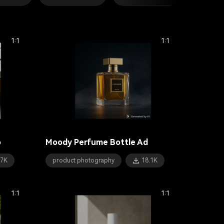
1:1
1:1
o
Moody Perfume Bottle Ad
.7K
product photography
18.1K
1:1
1:1