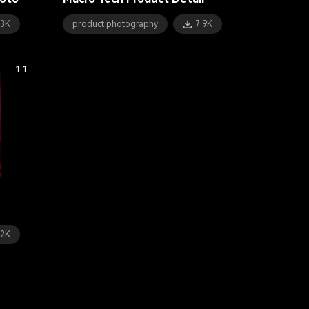
.3K
product photography
7.9K
1:1
.2K