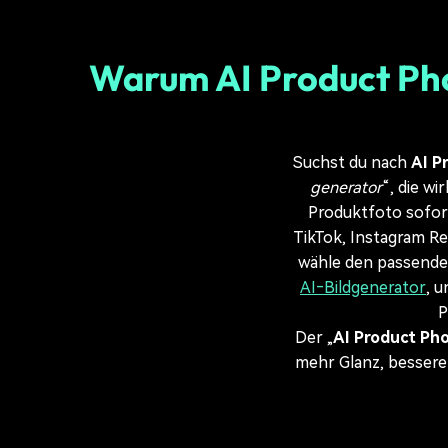
Warum AI Product Pho
Suchst du nach
AI P
generator
“, die w
Produktfoto sofort
TikTok, Instagram Re
wähle den passenden
AI‑Bildgenerator
, 
P
Der „
AI Product Ph
mehr Glanz, bessere 