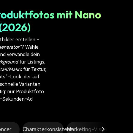
roduktfotos mit Nano
(2026)
bilder erstellen –
generator“
? Wähle
und verwandle dein
ckground
für Listings,
tail/Makro
für Textur,
pts“-Look, der auf
schnelle Varianten
ötig: nur Produktfoto
3–6‑Sekunden‑Ad
encer
Charakterkonsistenz
Marketing-Visuals
Werbep