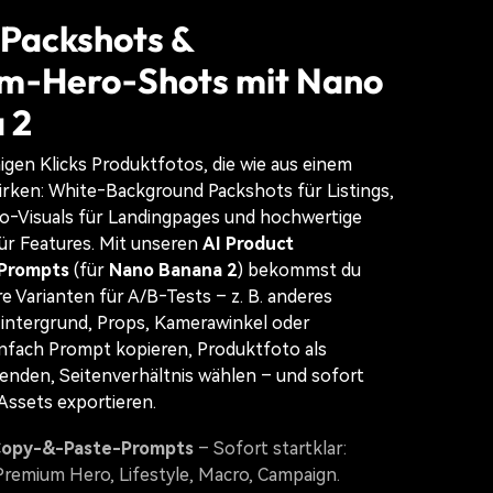
‑Packshots &
m‑Hero‑Shots mit Nano
 2
nigen Klicks Produktfotos, die wie aus einem
irken: White‑Background Packshots für Listings,
o‑Visuals für Landingpages und hochwertige
ür Features. Mit unseren
AI Product
Prompts
(für
Nano Banana 2
) bekommst du
e Varianten für A/B‑Tests – z. B. anderes
Hintergrund, Props, Kamerawinkel oder
infach Prompt kopieren, Produktfoto als
enden, Seitenverhältnis wählen – und sofort
 Assets exportieren.
Copy-&-Paste-Prompts
– Sofort startklar:
Premium Hero, Lifestyle, Macro, Campaign.