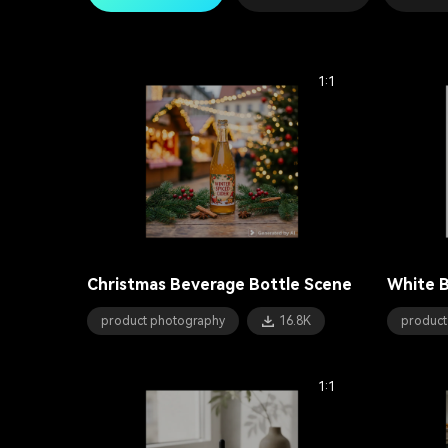
1:1
Christmas Beverage Bottle Scene
White 
product photography
16.8K
product
1:1