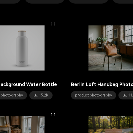
1:1
Background Water Bottle
Berlin Loft Handbag Phot
 photography
15.2K
product photography
11
1:1