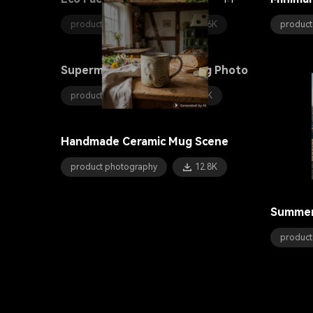
1:1
product photography
13.6K
product
Supermarket Shopping Bag Photo
product photography
6.8K
Handmade Ceramic Mug Scene
product photography
12.8K
Summer
product