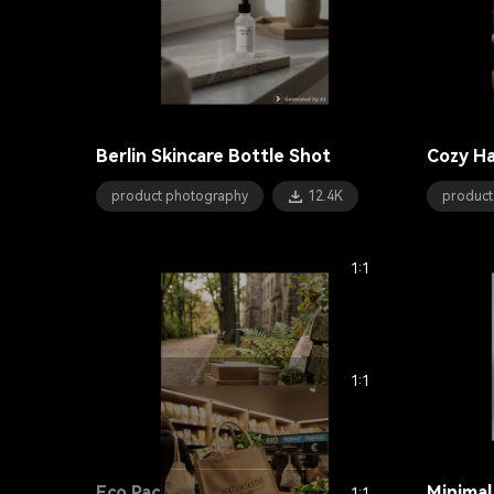
Berlin Skincare Bottle Shot
Cozy H
product photography
12.4K
product
1:1
1:1
Eco Packaging Park Shot
Minimal