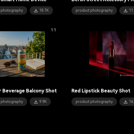
 photography
18.7K
product photography
11
1:1
 Beverage Balcony Shot
Red Lipstick Beauty Shot
 photography
9.9K
product photography
16