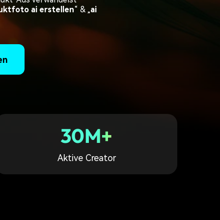
erfahren 👉
ktfoto ai erstellen
“ & „
ai
en
30M+
Aktive Creator