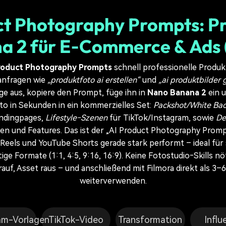
ct Photography Prompts: P
a 2 für E‑Commerce & Ads 
roduct Photography Prompts
schnell professionelle Produkt
anfragen wie
„produktfoto ai erstellen“
und
„ai produktbilder 
age aus, kopiere den Prompt, füge ihn in
Nano Banana 2
ein 
o in Sekunden in ein kommerzielles Set:
Packshot/White Ba
ndingpages,
Lifestyle‑Szenen
für TikTok/Instagram, sowie
De
en und Features. Das ist der „AI Product Photography Prom
 Reels und YouTube Shorts gerade stark performt – ideal für 
ige Formate (1:1, 4:5, 9:16, 16:9). Keine Fotostudio‑Skills n
rauf, Asset raus – und anschließend mit Filmora direkt als 
weiterverwenden.
am-Vorlagen
TikTok-Video
Transformation
Influ