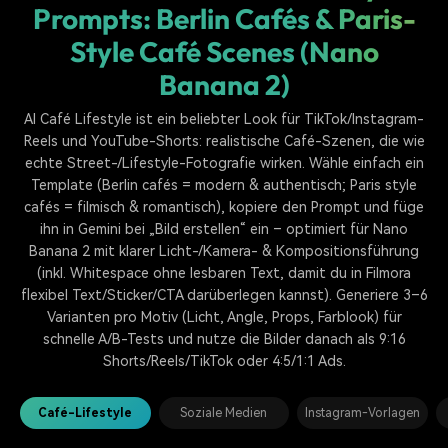
Prompts: Berlin Cafés & Paris-
Style Café Scenes (Nano
Banana 2)
AI Café Lifestyle ist ein beliebter Look für TikTok/Instagram-
Reels und YouTube-Shorts: realistische Café-Szenen, die wie
echte Street-/Lifestyle-Fotografie wirken. Wähle einfach ein
Template (Berlin cafés = modern & authentisch; Paris style
cafés = filmisch & romantisch), kopiere den Prompt und füge
ihn in Gemini bei „Bild erstellen“ ein – optimiert für Nano
Banana 2 mit klarer Licht-/Kamera- & Kompositionsführung
(inkl. Whitespace ohne lesbaren Text, damit du in Filmora
flexibel Text/Sticker/CTA darüberlegen kannst). Generiere 3–6
Varianten pro Motiv (Licht, Angle, Props, Farblook) für
schnelle A/B-Tests und nutze die Bilder danach als 9:16
Shorts/Reels/TikTok oder 4:5/1:1 Ads.
Café-Lifestyle
Soziale Medien
Instagram-Vorlagen