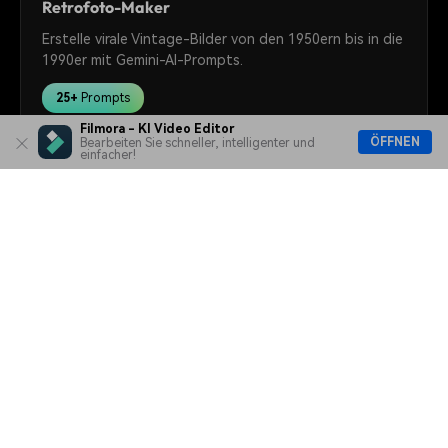
Retrofoto-Maker
Erstelle virale Vintage-Bilder von den 1950ern bis in die
1990er mit Gemini-AI-Prompts.
25+
Prompts
Filmora - KI Video Editor
ÖFFNEN
Bearbeiten Sie schneller, intelligenter und
einfacher!
Prompt-zu-Video-Maker
Verwandle VEO 3.1 Prompts ganz einfach in