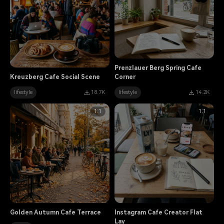
Prenzlauer Berg Spring Cafe
Kreuzberg Cafe Social Scene
Corner
lifestyle
18.7K
lifestyle
14.2K
1:1
1:1
Golden Autumn Cafe Terrace
Instagram Cafe Creator Flat
Lay