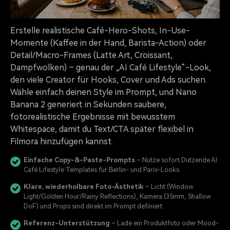
Erstelle realistische Café-Hero-Shots, In-Use-
Momente (Kaffee in der Hand, Barista-Action) oder
Detail/Macro-Frames (Latte Art, Croissant,
Dampfwolken) – genau der „AI Café Lifestyle“-Look,
den viele Creator für Hooks, Cover und Ads suchen.
Wähle einfach deinen Style im Prompt, und Nano
Banana 2 generiert in Sekunden saubere,
fotorealistische Ergebnisse mit bewusstem
Whitespace, damit du Text/CTA später flexibel in
Filmora hinzufügen kannst.
Einfache Copy-&-Paste-Prompts
– Nutze sofort Dutzende AI
Café Lifestyle Templates für Berlin- und Paris-Looks.
Klare, wiederholbare Foto-Ästhetik
– Licht (Window
Light/Golden Hour/Rainy Reflections), Kamera (35mm, Shallow
DoF) und Props sind direkt im Prompt definiert.
Referenz-Unterstützung
– Lade ein Produktfoto oder Mood-