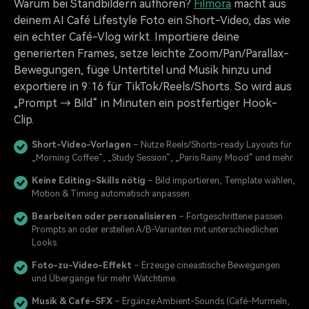
Warum bei Standbildern aufhören?
Filmora
macht aus
deinem AI Café Lifestyle Foto ein Short-Video, das wie
ein echter Café-Vlog wirkt. Importiere deine
generierten Frames, setze leichte Zoom/Pan/Parallax-
Bewegungen, füge Untertitel und Musik hinzu und
exportiere in 9:16 für TikTok/Reels/Shorts. So wird aus
„Prompt → Bild“ in Minuten ein postfertiger Hook-
Clip.
Short-Video-Vorlagen
– Nutze Reels/Shorts-ready Layouts für
„Morning Coffee“, „Study Session“, „Paris Rainy Mood“ und mehr.
Keine Editing-Skills nötig
– Bild importieren, Template wählen,
Motion & Timing automatisch anpassen.
Bearbeiten oder personalisieren
– Fortgeschrittene passen
Prompts an oder erstellen A/B-Varianten mit unterschiedlichen
Looks.
Foto-zu-Video-Effekt
– Erzeuge cineastische Bewegungen
und Übergänge für mehr Watchtime.
Musik & Café-SFX
– Ergänze Ambient-Sounds (Café-Murmeln,