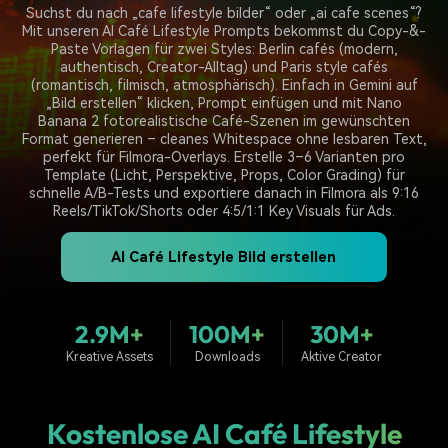
Trends
Suchst du nach „cafe lifestyle bilder“ oder „ai cafe scenes“?
Prompts – schnell ähnliche
fortgeschrittene
Kunden-Support
Mit unseren AI Café Lifestyle Prompts bekommst du Copy-&-
Videos erstellen
Videobearbeitungsfähigkeiten
Paste Vorlagen für zwei Styles: Berlin cafés (modern,
KAUFEN
Anmelden
authentisch, Creator-Alltag) und Paris style cafés
Über Uns
Bewertungen
(romantisch, filmisch, atmosphärisch). Einfach in Gemini auf
Unsere Mission, Geschichte
Finden Sie mehr über Filmora
„Bild erstellen“ klicken, Prompt einfügen und mit Nano
Kickstart Bootcamp
DIY-Spezialeffekte
und Kunden
Nachrichten und
Banana 2 fotorealistische Café-Szenen im gewünschten
Suchen
Bewertungen
Lernen, ausdrücken und
Erfahren Sie, wie Sie einen
Format generieren – cleanes Whitespace ohne lesbaren Text,
erweitern Sie Ihre
Spezialeffekt erzeugen
perfekt für Filmora-Overlays. Erstelle 3–6 Varianten pro
Videobearbeitungs-
können
Template (Licht, Perspektive, Props, Color Grading) für
Fähigkeiten mit Filmora
schnelle A/B-Tests und exportiere danach in Filmora als 9:16
Reels/TikTok/Shorts oder 4:5/1:1 Key Visuals für Ads.
Kunden-Geschichten
Affiliate-Programm
Erfahren Sie, wie unsere
Schalten Sie Partnerschaften
Kunden Erfolg haben
auf Unternehmensebene frei
AI Café Lifestyle Bild erstellen
Creator
Freunde-werben-
Monetarisierungs-
Programm
Programm
An Freunde empfehlen,
Monetarisieren Sie
Belohnungen erhalten
2.9M+
100M+
30M+
Ihren Einfluss mit Filmora
Kreative Assets
Downloads
Aktive Creator
Blog
Kostenlose AI Café Lifestyle