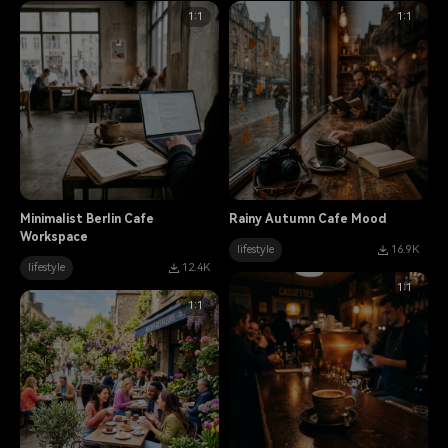
1:1
1:1
Minimalist Berlin Cafe
Rainy Autumn Cafe Mood
Workspace
lifestyle
16.9K
lifestyle
12.4K
1:1
1:1