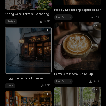
Moody Kreuzberg Espresso Bar
Spring Cafe Terrace Gathering
food & drink
7.1K
lifestyle
19.3K
1:1
1:1
Latte Art Macro Close-Up
Foggy Berlin Cafe Exterior
food & drink
14.7K
travel
6.4K
1:1
1:1