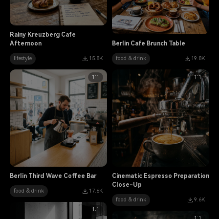
Rainy Kreuzberg Cafe
Afternoon
Berlin Cafe Brunch Table
lifestyle
15.8K
food & drink
19.8K
1:1
1:1
Berlin Third Wave Coffee Bar
Cinematic Espresso Preparation
Close-Up
food & drink
17.6K
food & drink
9.6K
1:1
1:1