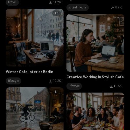
travel
11.9K
social media
8.9K
1:1
1:1
Winter Cafe Interior Berlin
Creative Working in Stylish Cafe
lifestyle
10.2K
lifestyle
11.5K
1:1
1:1