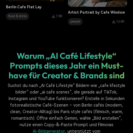
Berlin Cafe Flat Lay
Artist Portrait by Cafe Window
food & drink
7.8K
people
12.8K
Warum „AI Café Lifestyle“
Prompts dieses Jahr ein Must-
have für Creator & Brands sind
Suchst du nach „AI Café Lifestyle“ Bildern wie „cafe lifestyle
bilder“ oder „ai cafe scenes“, die gerade auf TikTok,
Instagram und YouTube funktionieren? Erstelle in Sekunden
fotorealistische Café-Szenen – von Berlin cafés (modern,
clean, Creator-Alltag) bis Paris style cafés (filmisch, warm,
romantisch). Öffne einfach Gemini, wähle „Bild erstellen“,
nutze einen Copy-&-Paste Prompt und Filmoras
AI-Bildgenerator
, unterstützt vom