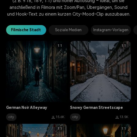
(z. B. 9:16, 16:9, 1:1) und hoher Auflösung – ideal, um sie
anschließend in Filmora mit Zoom/Pan, Übergängen, Sound
und Hook‑Text zu einem kurzen City‑Mood‑Clip auszubauen.
Filmische Stadt
Soziale Medien
Instagram-Vorlagen
1:1
1:1
German Noir Alleyway
Snowy German Streetscape
city
15.6K
city
13.5K
1:1
1:1