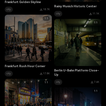
Frankfurt Golden Skyline
Rainy Munich Historic Center
city
18.7K
city
11.1K
1:1
1:1
Frankfurt Rush Hour Corner
Berlin U-Bahn Platform Close-
city
17.8K
Up
city
7.6K
1:1
1:1