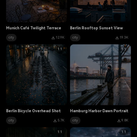
Munich Café Twilight Terrace
Berlin Rooftop Sunset View
city
12.9K
city
19.3K
1:1
1:1
Berlin Bicycle Overhead Shot
Hamburg Harbor Dawn Portrait
city
5.7K
city
9.8K
1:1
1:1