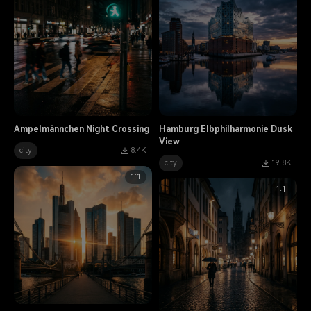
Ampelmännchen Night Crossing
Hamburg Elbphilharmonie Dusk
View
city
8.4K
city
19.8K
1:1
1:1