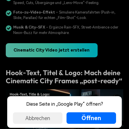
Speed, Cuts, Übergänge und „Lens‑Move“-Feeling.
Foto-zu-Video-Effekt
– Simuliere Kamerafahrten (Push‑in,
Slide, Parallax) für echten „Film‑Shot“-Look.
Musik & City-SFX
– Ergänze Rain‑SFX, Street‑Ambience oder
Neon‑Buzz für mehr Atmosphäre.
Cinematic City Video jetzt erstellen
Hook‑Text, Titel & Logo: Mach deine
Cinematic City Frames „post‑ready“
Diese Seite in „Google Play“ öffnen?
Öffnen
Abbrechen