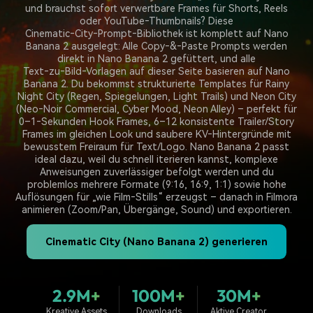
Trends
und brauchst sofort verwertbare Frames für Shorts, Reels
Prompts – schnell ähnliche
fortgeschrittene
Kunden-Support
oder YouTube‑Thumbnails? Diese
Videos erstellen
Videobearbeitungsfähigkeiten
Cinematic‑City‑Prompt‑Bibliothek ist komplett auf Nano
KAUFEN
Anmelden
Banana 2 ausgelegt: Alle Copy‑&‑Paste Prompts werden
Über Uns
Bewertungen
direkt in Nano Banana 2 gefüttert, und alle
Unsere Mission, Geschichte
Finden Sie mehr über Filmora
Text‑zu‑Bild‑Vorlagen auf dieser Seite basieren auf Nano
Kickstart Bootcamp
DIY-Spezialeffekte
und Kunden
Nachrichten und
Banana 2. Du bekommst strukturierte Templates für Rainy
Suchen
Bewertungen
Lernen, ausdrücken und
Erfahren Sie, wie Sie einen
Night City (Regen, Spiegelungen, Light Trails) und Neon City
erweitern Sie Ihre
Spezialeffekt erzeugen
(Neo‑Noir Commercial, Cyber Mood, Neon Alley) – perfekt für
Videobearbeitungs-
können
0–1‑Sekunden Hook Frames, 6–12 konsistente Trailer/Story
Fähigkeiten mit Filmora
Frames im gleichen Look und saubere KV‑Hintergründe mit
bewusstem Freiraum für Text/Logo. Nano Banana 2 passt
Kunden-Geschichten
Affiliate-Programm
ideal dazu, weil du schnell iterieren kannst, komplexe
Erfahren Sie, wie unsere
Schalten Sie Partnerschaften
Anweisungen zuverlässiger befolgt werden und du
Kunden Erfolg haben
auf Unternehmensebene frei
problemlos mehrere Formate (9:16, 16:9, 1:1) sowie hohe
Creator
Freunde-werben-
Auflösungen für „wie Film‑Stills“ erzeugst – danach in Filmora
Monetarisierungs-
Programm
animieren (Zoom/Pan, Übergänge, Sound) und exportieren.
Programm
An Freunde empfehlen,
Monetarisieren Sie
Belohnungen erhalten
Ihren Einfluss mit Filmora
Cinematic City (Nano Banana 2) generieren
Blog
2.9M+
100M+
30M+
Kreative Assets
Downloads
Aktive Creator