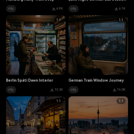
city
6.9K
city
6.1K
1:1
1:1
Berlin Späti Dawn Interior
German Train Window Journey
city
10.2K
city
14.0K
1:1
1:1