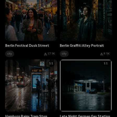
Berlin Festival Dusk Street
Berlin Graffiti Alley Portrait
city
17.1K
city
9.1K
1:1
1:1
Hamburg Rainy Tram Stop
Late Night German Gas Station