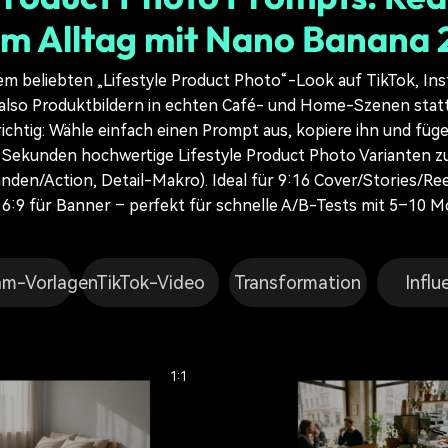
im Alltag mit Nano Banana 
m beliebten „Lifestyle Product Photo“-Look auf TikTok, In
also Produktbildern in echten Café- und Home-Szenen stat
richtig: Wähle einfach einen Prompt aus, kopiere ihn und füge
n Sekunden hochwertige Lifestyle Product Photo Varianten z
nden/Action, Detail-Makro). Ideal für 9:16 Cover/Stories/Reel
6:9 für Banner – perfekt für schnelle A/B-Tests mit 5–10 M
am-Vorlagen
TikTok-Video
Transformation
Influ
1:1