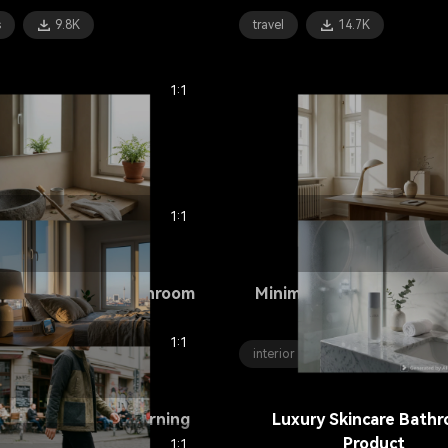
s
9.8K
travel
14.7K
1:1
1:1
o Toothbrush Bathroom
Minimal Desk Lamp Apa
Scene
Scene
1:1
bility
5.6K
interior
8.7K
twatch Bedside Morning
Luxury Skincare Bath
Scene
Product
1:1