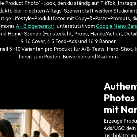
tyle Product Photo“-Look, den du ständig auf TikTok, Instag
duktbilder in echten Alltags-Szenen statt weißem Studiohint
ige Lifestyle-Produktfotos mit Copy-&-Paste-Prompts, die
ilmoras
AI-Bildgenerator
, unterstützt vom
Google Nano Ban
 und Home-Szenen (Fensterlicht, Props, Hände/Action, Detail
9:16 Cover, 4:5 Feed-Ads und 16:9 Banner.
ell 5–10 Varianten pro Produkt für A/B-Tests: Hero-Shot, I
bereit zum Posten, Bewerben und Skalieren.
Authent
Photos
mit Na
Erzeuge Produk
Ads/UGC: dein
Tischplatte im