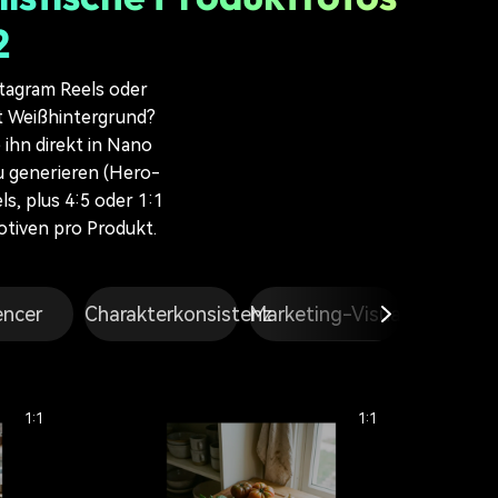
2
stagram Reels oder
t Weißhintergrund?
 ihn direkt in Nano
u generieren (Hero-
s, plus 4:5 oder 1:1
otiven pro Produkt.
encer
Charakterkonsistenz
Marketing-Visuals
Werbep
1:1
1:1