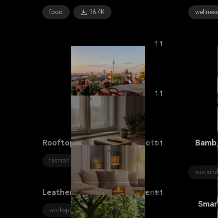
food
16.4K
wellnes
1:1
1:1
Rooftop Bar Sunglasses Photo
Bambo
1:1
fashion
19.6K
sustaina
Leather Notebook Desk Scene
1:1
Smar
workspace
8.3K