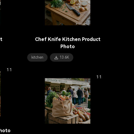
t
Chef Knife Kitchen Product
Photo
kitchen
13.6K
1:1
1:1
Photo