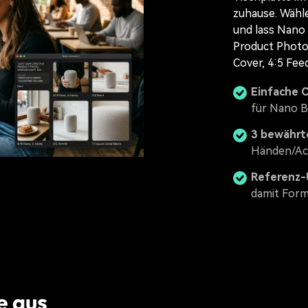
zuhause. Wähle
und lass Nano 
Product Photos
Cover, 4:5 Fee
Einfache 
für Nano B
3 bewährt
Händen/Act
Referenz-
damit Form
e aus