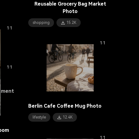
Reusable Grocery Bag Market
Photo
shopping
15.2K
1:1
1:1
1:1
rtment
Berlin Cafe Coffee Mug Photo
lifestyle
12.4K
room
1:1