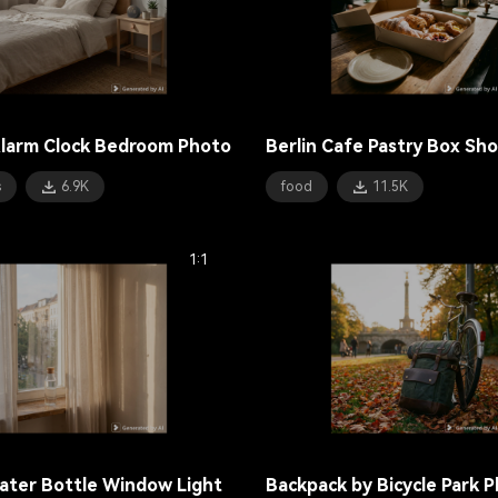
larm Clock Bedroom Photo
Berlin Cafe Pastry Box Sho
s
6.9K
food
11.5K
1:1
ater Bottle Window Light
Backpack by Bicycle Park 