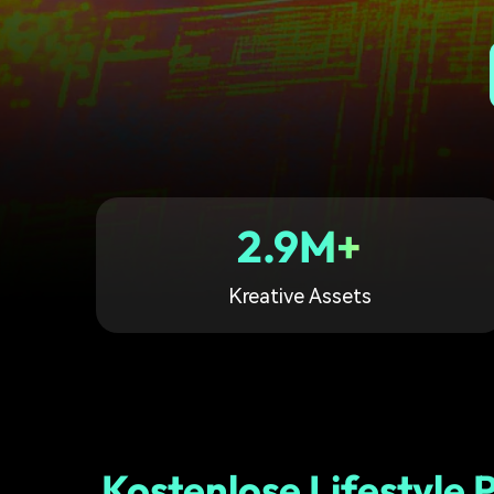
Monetarisieren Sie
An Freunde
Ihren Einfluss mit Filmora
empfehlen,
Belohnungen
2.9M+
Kreative Assets
Kostenlose Lifestyle 