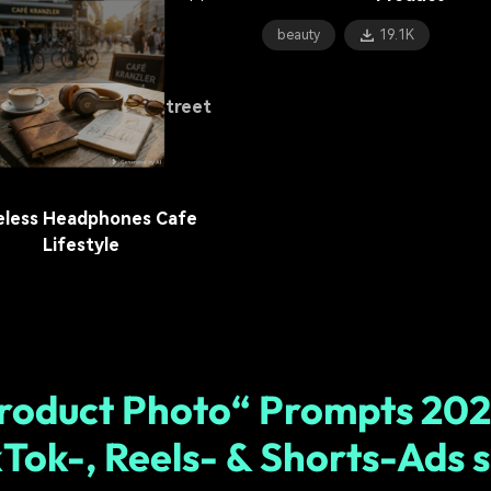
12.9K
beauty
19.1K
able Jacket Berlin Street
17.3K
eless Headphones Cafe
Lifestyle
18.2K
roduct Photo“ Prompts 202
kTok-, Reels- & Shorts-Ads s