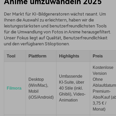
Anime umzuwandeln 2025
Der Markt für KI-Bildgeneratoren wächst rasant. Um
Ihnen die Auswahl zu erleichtern, haben wir die
leistungsstärksten und benutzerfreundlichsten Tools
für die Umwandlung von Fotos in Anime herausgefiltert.
Unser Fokus liegt auf Qualität, Benutzerfreundlichkeit
und den verfügbaren Stiloptionen.
Tool
Plattform
Highlights
Preis
Kostenlose
Version
Umfassende
Desktop
Ohne
KI-Suite, über
(Win/Mac),
Ablaufdatum
Filmora
40 Stile (inkl.
Mobil
Premium-
Ghibli), Video-
(iOS/Android)
Abo/Kauf (a
Animation
3,75 € /
Monat)