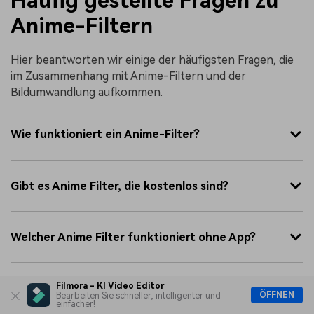
Häufig gestellte Fragen zu
Anime-Filtern
Hier beantworten wir einige der häufigsten Fragen, die
im Zusammenhang mit Anime-Filtern und der
Bildumwandlung aufkommen.
Wie funktioniert ein Anime-Filter?
Gibt es Anime Filter, die kostenlos sind?
Welcher Anime Filter funktioniert ohne App?
Filmora - KI Video Editor
Gibt es einen Ghibli-Stil Filter?
ÖFFNEN
Bearbeiten Sie schneller, intelligenter und
einfacher!