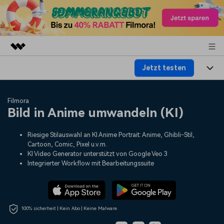
Jetzt testen
Top-Produkte
KI-gestützte digitale Kreativität
Produkte
Business
Filmora
Dienstprogramme
Bild in Anime umwandeln (KI)
Überblick
Plattformen
KI
Über uns
Lösungen
Riesige Stilauswahl an KI Anime Portrait: Anime, Ghibli-Stil,
Funktionen
Video/Foto
Lösungen
Presseraum
Cartoon, Comic, Pixel u.v.m.
KI Video Generator unterstützt von Google Veo 3
Assets
Audio
Integrierter Workflow mit Bearbeitungssuite
Soziale Medien
Ressourcen
Shop
Text
Marketing & Business
Hilfe-Center
Support
Lifestyle & Spaß
100% sicherheit | Kein Abo | Keine Malware
Video-Prompts
Meisterkurs
Erste Schritte
Über
Über 100 heiße Video-
Beherrschen Sie