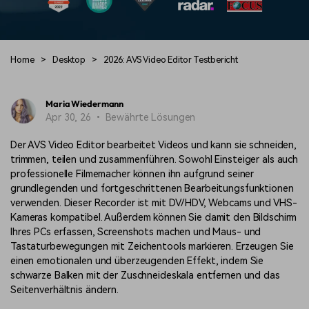
Trends
Prompts – schnell ähnliche
fortgeschrittene
Kunden-Support
Videos erstellen
Videobearbeitungsfähigkeiten
KAUFEN
Anmelden
Über Uns
Bewertungen
Home
>
Desktop
>
2026: AVS Video Editor Testbericht
Unsere Mission, Geschichte
Finden Sie mehr über Filmora
Kickstart Bootcamp
DIY-Spezialeffekte
und Kunden
Nachrichten und
Suchen
Bewertungen
Lernen, ausdrücken und
Erfahren Sie, wie Sie einen
Maria Wiedermann
erweitern Sie Ihre
Spezialeffekt erzeugen
Apr 30, 26 • Bewährte Lösungen
Videobearbeitungs-
können
Fähigkeiten mit Filmora
Der AVS Video Editor bearbeitet Videos und kann sie schneiden,
Kunden-Geschichten
Affiliate-Programm
trimmen, teilen und zusammenführen. Sowohl Einsteiger als auch
Erfahren Sie, wie unsere
Schalten Sie Partnerschaften
professionelle Filmemacher können ihn aufgrund seiner
Kunden Erfolg haben
auf Unternehmensebene frei
Creator
Freunde-werben-
grundlegenden und fortgeschrittenen Bearbeitungsfunktionen
Monetarisierungs-
Programm
verwenden. Dieser Recorder ist mit DV/HDV, Webcams und VHS-
Programm
An Freunde empfehlen,
Kameras kompatibel. Außerdem können Sie damit den Bildschirm
Monetarisieren Sie
Belohnungen erhalten
Ihres PCs erfassen, Screenshots machen und Maus- und
Ihren Einfluss mit Filmora
Tastaturbewegungen mit Zeichentools markieren. Erzeugen Sie
einen emotionalen und überzeugenden Effekt, indem Sie
Blog
schwarze Balken mit der Zuschneideskala entfernen und das
Seitenverhältnis ändern.