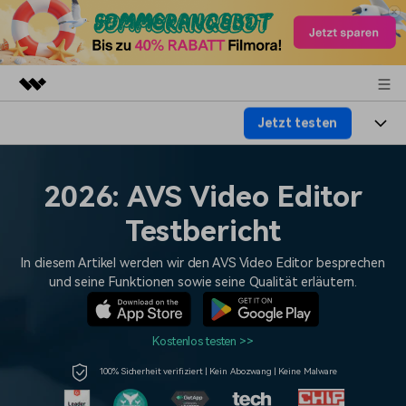
Jetzt testen
Top-Produkte
KI-gestützte digitale Kreativität
Produkte
Business
Dienstprogramme
2026: AVS Video Editor
Überblick
Plattformen
KI
Über uns
Testbericht
Lösungen
Funktionen
Video/Foto
Lösungen
Presseraum
In diesem Artikel werden wir den AVS Video Editor besprechen
Assets
und seine Funktionen sowie seine Qualität erläutern.
Audio
Soziale Medien
Ressourcen
Shop
Text
Marketing & Business
Kostenlos testen >>
Hilfe-Center
Support
Lifestyle & Spaß
100% Sicherheit verifiziert | Kein Abozwang | Keine Malware
Video-Prompts
Meisterkurs
Erste Schritte
Über
Über 100 heiße Video-
Beherrschen Sie