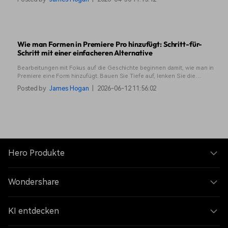
Textwerkzeuge und wo Sie kostenlose Premiere Pro-Vorlagen finden
können.
Wie man Formen in Premiere Pro hinzufügt: Schritt-für-
Schritt mit einer einfacheren Alternative
Bearbeitungen mit Fokus auf die Geschichte beginnen damit, wie man in
Premiere eine Form hinzufügt. Bauen Sie Tiefe auf, lenken Sie die
Aufmerksamkeit und gestalten Sie jedes Bild bewusst.
Posted by
James Hogan
|
2026-06-12 11:56:02
Hero Produkte
Wondershare
KI entdecken