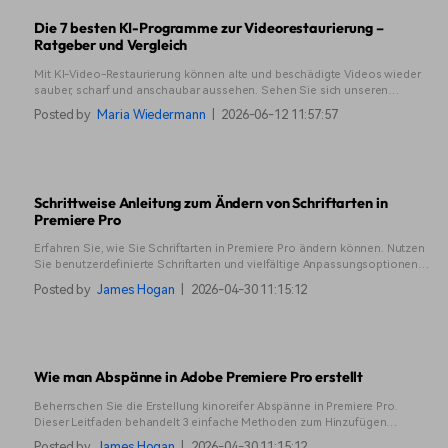
Die 7 besten KI-Programme zur Videorestaurierung –
Ratgeber und Vergleich
Mit KI-Video-Restaurierung können alte und beschädigte Videos wieder
sauber, scharf und anschaubar aussehen. Sehen Sie sich unseren
Leitfaden für bewährte Tools und eine verständliche Schritt-für-Schritt-
Posted by
Maria Wiedermann
|
2026-06-12 11:57:57
Anleitung an.
Schrittweise Anleitung zum Ändern von Schriftarten in
Premiere Pro
Erfahren Sie, wie Sie Schriftarten in Premiere Pro ändern können. Nutzen
Sie benutzerdefinierte Schriftarten und vielfältige Anpassungsoptionen
für hochwertige Textbearbeitung. Dies ist ideal für professionelle Videos
Posted by
James Hogan
|
2026-04-30 11:15:12
und mehr!
Wie man Abspänne in Adobe Premiere Pro erstellt
Beherrschen Sie die Erstellung kinoreifer Abspänne in Premiere Pro.
Dieser Leitfaden behandelt 3 einfache Methoden zum Hinzufügen
beeindruckender Abspänne, einschließlich Essential Graphics,
Posted by
James Hogan
|
2026-04-30 11:15:12