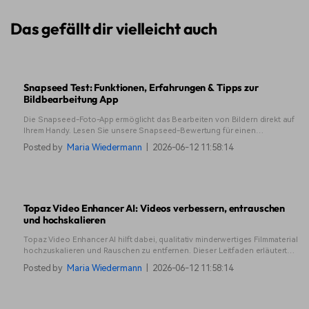
Das gefällt dir vielleicht auch
Snapseed Test: Funktionen, Erfahrungen & Tipps zur
Bildbearbeitung App
Die Snapseed-Foto-App ermöglicht das Bearbeiten von Bildern direkt auf
Ihrem Handy. Lesen Sie unsere Snapseed-Bewertung für einen
vollständigen Leitfaden zu den Funktionen und zu dem, was sie am
Posted by
Maria Wiedermann
|
2026-06-12 11:58:14
besten kann.
Topaz Video Enhancer AI: Videos verbessern, entrauschen
und hochskalieren
Topaz Video Enhancer AI hilft dabei, qualitativ minderwertiges Filmmaterial
hochzuskalieren und Rauschen zu entfernen. Dieser Leitfaden erläutert
die Leistung, den Arbeitsablauf, die Vor- und Nachteile sowie Situationen,
Posted by
Maria Wiedermann
|
2026-06-12 11:58:14
in denen andere Tools besser geeignet sein könnten.