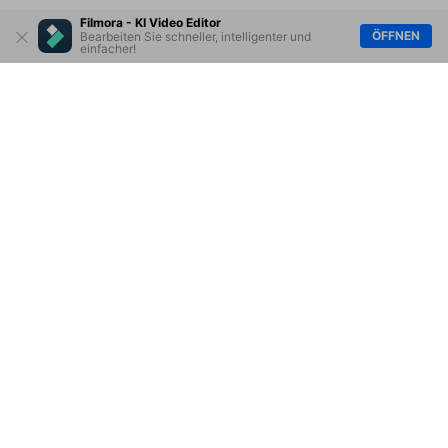
Filmora - KI Video Editor
ÖFFNEN
Bearbeiten Sie schneller, intelligenter und
einfacher!
Hero Produkte
Wondershare
KI entdecken
Hilfe-Center