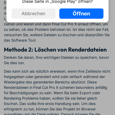
Diese Seite in „Google Play“ öffnen?
Der Ordner mit den benutzerdefinierten Einstellungen enthält
die Voreinstellungen, die Sie löschen müssen. Sobald Sie den
Öffnen
Abbrechen
richtigen Ordner gefunden haben, können Sie mit der
Löschung beginnen. Sie können die Ordner in den Papierkorb
ziehen und leeren und dann Final Cut Pro X erneut öffnen, um
zu sehen, ob das Problem behoben ist. Ist dies nicht der Fall,
versuchen Sie, weitere Dateien zu löschen und überprüfen Sie
das Software Tool.
Methode 2: Löschen von Renderdateien
Denken Sie daran, Ihre wichtigen Dateien zu speichern, bevor
Sie dies tun.
Dies kann sich als nützlich erweisen, wenn Ihre Zeitleiste nicht
freigegeben oder gerendert wird oder einfach während der
Wiedergabe des gerenderten Bereichs abstürzt. Diese
Renderdateien in Final Cut Pro X scheinen besonders anfällig
für Beschädigungen zu sein. Wenn Sie beim Export oder
Rendering Probleme haben, sollten Sie sie lieber gleich
löschen. Das sollte Ihre erste Handlung sein. Um dies
erfolgreich zu tun, können Sie das Projekt im Browser
auswählen und die Datei wählen. Danach können Sie die