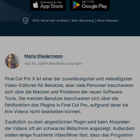
Trends
Prompts – schnell ähnliche
fortgeschrittene
Kunden-Support
Videos erstellen
Videobearbeitungsfähigkeiten
KAUFEN
Anmelden
100% Sicherheit verifiziert | Kein Abozwang | Keine Malware
Über Uns
Bewertungen
Unsere Mission, Geschichte
Finden Sie mehr über Filmora
Kickstart Bootcamp
DIY-Spezialeffekte
und Kunden
Nachrichten und
Suchen
Bewertungen
Lernen, ausdrücken und
Erfahren Sie, wie Sie einen
erweitern Sie Ihre
Spezialeffekt erzeugen
Videobearbeitungs-
können
Maria Wiedermann
Fähigkeiten mit Filmora
Apr 30, 2026• Bewährte Lösungen
Kunden-Geschichten
Affiliate-Programm
Erfahren Sie, wie unsere
Schalten Sie Partnerschaften
Final Cut Pro X ist einer der zuverlässigsten und vielseitigsten
Kunden Erfolg haben
auf Unternehmensebene frei
Creator
Freunde-werben-
Video-Editoren für Benutzer, aber viele Personen beschweren
Monetarisierungs-
Programm
sich über die Macken und Probleme der neuen Software-
Programm
An Freunde empfehlen,
Tools. Die meisten Benutzer beschweren sich über die
Monetarisieren Sie
Belohnungen erhalten
Fehlfunktion des Plugins in Final Cut Pro, aufgrund derer sie
Ihren Einfluss mit Filmora
ihre Videos nicht bearbeiten können.
Zusätzlich zu dem abgestürzten Plugin wird beim Abspielen
Blog
der Videos oft ein schwarzer Bildschirm angezeigt. Außerdem
stellen einige frustrierte Videofilmer fest, dass das Programm