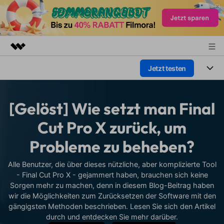
Jetzt testen
Top-Produkte
KI-gestützte digitale Kreativität
Produkte
Business
Dienstprogramme
[Gelöst] Wie setzt man Final
Überblick
Plattformen
KI
Über uns
Cut Pro X zurück, um
Lösungen
Funktionen
Probleme zu beheben?
Video/Foto
Presseraum
Lösungen
Assets
Audio
Alle Benutzer, die über dieses nützliche, aber komplizierte Tool
Soziale Medien
Shop
Ressourcen
- Final Cut Pro X - gejammert haben, brauchen sich keine
Text
Sorgen mehr zu machen, denn in diesem Blog-Beitrag haben
Marketing & Business
Support
Hilfe-Center
wir die Möglichkeiten zum Zurücksetzen der Software mit den
Lifestyle & Spaß
gängigsten Methoden beschrieben. Lesen Sie sich den Artikel
Video-Prompts
Meisterkurs
durch und entdecken Sie mehr darüber.
Erste Schritte
Über
Über 100 heiße Video-
Beherrschen Sie