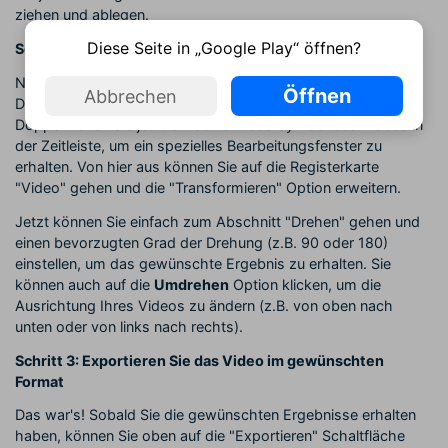
ziehen und ablegen.
Diese Seite in „Google Play“ öffnen?
Schritt 2: Drehen oder spiegeln Sie das Video auf Filmora
Nachdem Sie das Video geladen haben, können Sie es per
Öffnen
Abbrechen
Drag & Drop in die Zeitleiste am unteren Rand ziehen.
Doppelklicken Sie jetzt einfach auf das Symbol des Videos in
der Zeitleiste, um ein spezielles Bearbeitungsfenster zu
erhalten. Von hier aus können Sie auf die Registerkarte
"Video" gehen und die "Transformieren" Option erweitern.
Jetzt können Sie einfach zum Abschnitt "Drehen" gehen und
einen bevorzugten Grad der Drehung (z.B. 90 oder 180)
einstellen, um das gewünschte Ergebnis zu erhalten. Sie
können auch auf die
Umdrehen
Option klicken, um die
Ausrichtung Ihres Videos zu ändern (z.B. von oben nach
unten oder von links nach rechts).
Schritt 3: Exportieren Sie das Video im gewünschten
Format
Das war's! Sobald Sie die gewünschten Ergebnisse erhalten
haben, können Sie oben auf die "Exportieren" Schaltfläche