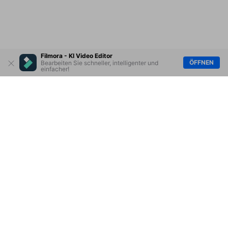
Filmora - KI Video Editor
ÖFFNEN
Bearbeiten Sie schneller, intelligenter und
einfacher!
Hero Produkte
Wondershare
KI entdecken
Hilfe-Center