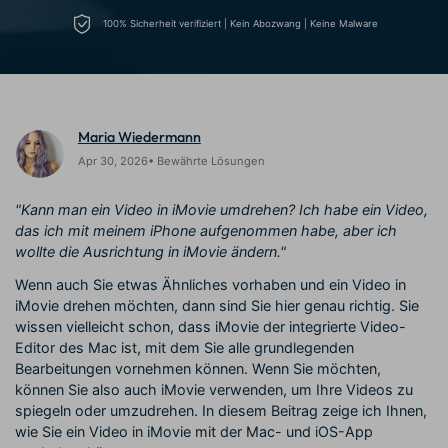
Trends
Prompts – schnell ähnliche
fortgeschrittene
100% Sicherheit verifiziert | Kein Abozwang | Keine Malware
Kunden-Support
Videos erstellen
Videobearbeitungsfähigkeiten
KAUFEN
Anmelden
Über Uns
Bewertungen
Unsere Mission, Geschichte
Finden Sie mehr über Filmora
Kickstart Bootcamp
DIY-Spezialeffekte
und Kunden
Nachrichten und
Suchen
Bewertungen
Maria Wiedermann
Lernen, ausdrücken und
Erfahren Sie, wie Sie einen
erweitern Sie Ihre
Spezialeffekt erzeugen
Apr 30, 2026• Bewährte Lösungen
Videobearbeitungs-
können
Fähigkeiten mit Filmora
"Kann man ein Video in iMovie umdrehen? Ich habe ein Video,
Kunden-Geschichten
Affiliate-Programm
das ich mit meinem iPhone aufgenommen habe, aber ich
Erfahren Sie, wie unsere
Schalten Sie Partnerschaften
wollte die Ausrichtung in iMovie ändern."
Kunden Erfolg haben
auf Unternehmensebene frei
Creator
Freunde-werben-
Wenn auch Sie etwas Ähnliches vorhaben und ein Video in
Monetarisierungs-
Programm
Programm
iMovie drehen möchten, dann sind Sie hier genau richtig. Sie
An Freunde empfehlen,
Monetarisieren Sie
wissen vielleicht schon, dass iMovie der integrierte Video-
Belohnungen erhalten
Ihren Einfluss mit Filmora
Editor des Mac ist, mit dem Sie alle grundlegenden
Bearbeitungen vornehmen können. Wenn Sie möchten,
können Sie also auch iMovie verwenden, um Ihre Videos zu
Blog
spiegeln oder umzudrehen. In diesem Beitrag zeige ich Ihnen,
wie Sie ein Video in iMovie mit der Mac- und iOS-App