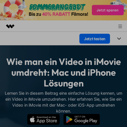
Jetzt testen
Top-Produkte
KI-gestützte digitale Kreativität
Produkte
Business
Dienstprogramme
Wie man ein Video in iMovie
Überblick
Plattformen
KI
Über uns
umdreht: Mac und iPhone
Lösungen
Funktionen
Lösungen
Video/Foto
Presseraum
Lösungen
Assets
Audio
Lernen Sie in diesem Beitrag eine einfache Lösung kennen, um
Soziale Medien
Shop
Ressourcen
ein Video in iMovie umzudrehen. Hier erfahren Sie, wie Sie ein
Text
Video in iMovie mit der Mac- oder iOS-App umdrehen
Marketing & Business
Support
Hilfe-Center
können.
Lifestyle & Spaß
Video-Prompts
Meisterkurs
Erste Schritte
Über
Über 100 heiße Video-
Beherrschen Sie