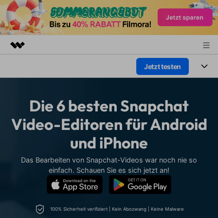
Jetzt testen
Top-Produkte
KI-gestützte digitale Kreativität
Produkte
Business
Dienstprogramme
Die 6 besten Snapchat
Überblick
Plattformen
KI
Über uns
Video-Editoren für Android
Lösungen
Funktionen
und iPhone
Video/Foto
Presseraum
Lösungen
Assets
Audio
Das Bearbeiten von Snapchat-Videos war noch nie so
Soziale Medien
Shop
Ressourcen
einfach. Schauen Sie es sich jetzt an!
Text
Marketing & Business
Support
Hilfe-Center
Lifestyle & Spaß
Video-Prompts
Meisterkurs
100% Sicherheit verifiziert | Kein Abozwang | Keine Malware
Erste Schritte
Über
Über 100 heiße Video-
Beherrschen Sie