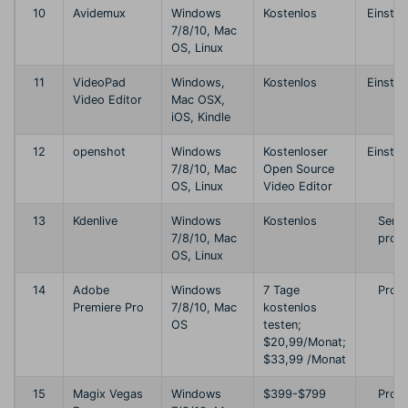
10
Avidemux
Windows
Kostenlos
Einstei
7/8/10, Mac
OS, Linux
11
VideoPad
Windows,
Kostenlos
Einstei
Video Editor
Mac OSX,
iOS, Kindle
12
openshot
Windows
Kostenloser
Einstei
7/8/10, Mac
Open Source
OS, Linux
Video Editor
13
Kdenlive
Windows
Kostenlos
Semi
7/8/10, Mac
profi
OS, Linux
14
Adobe
Windows
7 Tage
Profi
Premiere Pro
7/8/10, Mac
kostenlos
OS
testen;
$20,99/Monat;
$33,99 /Monat
15
Magix Vegas
Windows
$399-$799
Profi