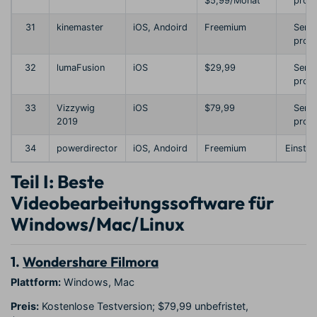
$5,99/Monat
profi
31
kinemaster
iOS, Andoird
Freemium
Semi
profi
32
lumaFusion
iOS
$29,99
Semi
profi
33
Vizzywig
iOS
$79,99
Semi
2019
profi
34
powerdirector
iOS, Andoird
Freemium
Einstei
Teil I: Beste
Videobearbeitungssoftware für
Windows/Mac/Linux
1.
Wondershare Filmora
Plattform:
Windows, Mac
Preis:
Kostenlose Testversion; $79,99 unbefristet,