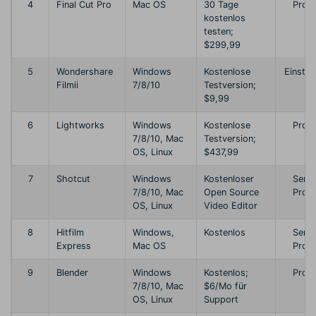
4
Final Cut Pro
Mac OS
30 Tage
Profi
kostenlos
testen;
$299,99
5
Wondershare
Windows
Kostenlose
Einstei
Filmii
7/8/10
Testversion;
$9,99
6
Lightworks
Windows
Kostenlose
Profi
7/8/10, Mac
Testversion;
OS, Linux
$437,99
7
Shotcut
Windows
Kostenloser
Semi
7/8/10, Mac
Open Source
Profi
OS, Linux
Video Editor
8
Hitfilm
Windows,
Kostenlos
Semi
Express
Mac OS
Profi
9
Blender
Windows
Kostenlos;
Profi
7/8/10, Mac
$6/Mo für
OS, Linux
Support