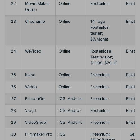
22
Movie Maker
Online
Kostenlos
Einstei
Online
23
Clipchamp
Online
14 Tage
Einstei
kostenlos
testen;
$7/Monat
24
WeVideo
Online
Kostenlose
Einstei
Testversion;
$11,99-$79,99
25
Kizoa
Online
Freemium
Einstei
26
Wideo
Online
Freemium
Einstei
27
FilmoraGo
iOS, Andoird
Freemium
Einstei
28
Vlogit
iOS, Android
Kostenlos
Einstei
29
VideoShop
iOS, Andoird
Freemium
Einstei
30
Filmmaker Pro
iOS
Freemium;
Semi