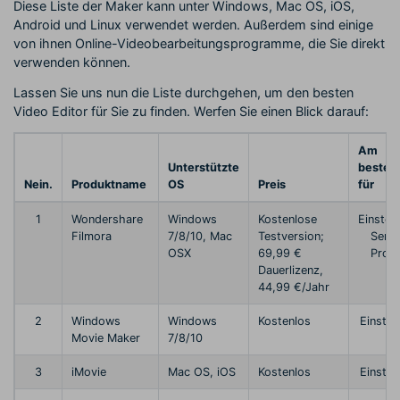
Diese Liste der Maker kann unter Windows, Mac OS, iOS,
Android und Linux verwendet werden. Außerdem sind einige
von ihnen Online-Videobearbeitungsprogramme, die Sie direkt
verwenden können.
Lassen Sie uns nun die Liste durchgehen, um den besten
Video Editor für Sie zu finden. Werfen Sie einen Blick darauf:
Am
Unterstützte
besten
Nein.
Produktname
OS
Preis
für
1
Wondershare
Windows
Kostenlose
Einsteig
Filmora
7/8/10, Mac
Testversion;
Semi
OSX
69,99 €
Profi
Dauerlizenz,
44,99 €/Jahr
2
Windows
Windows
Kostenlos
Einstei
Movie Maker
7/8/10
3
iMovie
Mac OS, iOS
Kostenlos
Einstei