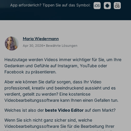
Trends
Prompts – schnell ähnliche
fortgeschrittene
App erforderlich? Tippen Sie auf das Symbol:
Kunden-Support
Videos erstellen
Videobearbeitungsfähigkeiten
KAUFEN
Anmelden
Über Uns
Bewertungen
Unsere Mission, Geschichte
Finden Sie mehr über Filmora
Kickstart Bootcamp
DIY-Spezialeffekte
und Kunden
Nachrichten und
Maria Wiedermann
Suchen
Bewertungen
Lernen, ausdrücken und
Erfahren Sie, wie Sie einen
erweitern Sie Ihre
Spezialeffekt erzeugen
Apr 30, 2026• Bewährte Lösungen
Videobearbeitungs-
können
Fähigkeiten mit Filmora
Heutzutage werden Videos immer wichtiger für Sie, um Ihre
Kunden-Geschichten
Affiliate-Programm
Gedanken und Gefühle auf Instagram, YouTube oder
Erfahren Sie, wie unsere
Schalten Sie Partnerschaften
Facebook zu präsentieren.
Kunden Erfolg haben
auf Unternehmensebene frei
Creator
Freunde-werben-
Aber wie können Sie dafür sorgen, dass Ihr Video
Monetarisierungs-
Programm
professionell, kreativ und beeindruckend aussieht und es
Programm
An Freunde empfehlen,
verdient, geteilt zu werden? Eine kostenlose
Monetarisieren Sie
Belohnungen erhalten
Videobearbeitungssoftware kann Ihnen einen Gefallen tun.
Ihren Einfluss mit Filmora
Welches ist also der
beste Video Editor
auf dem Markt?
Blog
Wenn Sie sich nicht ganz sicher sind, welche
Videobearbeitungssoftware Sie für die Bearbeitung Ihrer