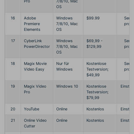
Pro
7/8/10, Mac
OS
16
Adobe
Windows
$99.99
Semi
Premiere
7/8/10, Mac
profi
Elements
OS
17
CyberLink
Windows
$69,99 -
Semi
PowerDirector
7/8/10, Mac
$129,99
profi
OS
18
Magix Movie
Nur für
Kostenlose
Semi
Video Easy
Windows
Testversion;
profi
$49,99
19
Magix Video
Windows 10
Kostenlose
Einstei
Pro
Testversion;
$79,99
20
YouTube
Online
Kostenlos
Einstei
21
Online Video
Online
Kostenlos
Einstei
Cutter