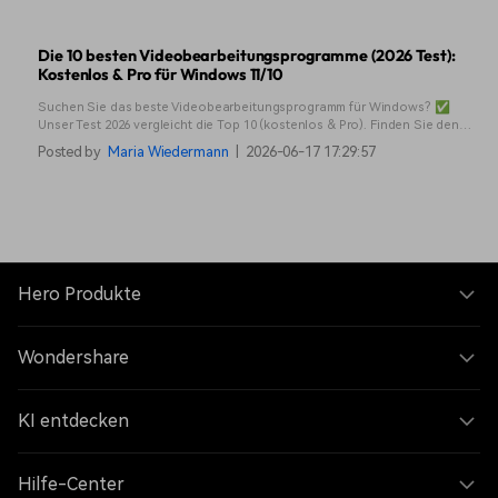
Die 10 besten Videobearbeitungsprogramme (2026 Test):
Kostenlos & Pro für Windows 11/10
Suchen Sie das beste Videobearbeitungsprogramm für Windows? ✅
Unser Test 2026 vergleicht die Top 10 (kostenlos & Pro). Finden Sie den
Testsieger für Anfänger & Profis. Jetzt entdecken!
Posted by
Maria Wiedermann
|
2026-06-17 17:29:57
Hero Produkte
Wondershare
KI entdecken
Hilfe-Center