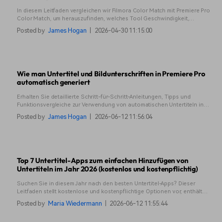
In diesem Leitfaden vergleichen wir Filmora Color Match mit Premiere Pro
Color Match, um herauszufinden, welches Tool Geschwindigkeit,
Kontrolle und echte Bearbeitungseffizienz bietet.
Posted by
James Hogan
|
2026-04-30 11:15:00
Wie man Untertitel und Bildunterschriften in Premiere Pro
automatisch generiert
Erhalten Sie detaillierte Schritt-für-Schritt-Anleitungen, Tipps und
Funktionsvergleiche zur Verwendung von automatischen Untertiteln in
Premiere Pro, um ganz einfach Untertitel zu generieren und die
Posted by
James Hogan
|
2026-06-12 11:56:04
Zugänglichkeit Ihres Videos zu verbessern.
Top 7 Untertitel-Apps zum einfachen Hinzufügen von
Untertiteln im Jahr 2026 (kostenlos und kostenpflichtig)
Suchen Sie in diesem Jahr nach den besten Untertitel-Apps? Dieser
Leitfaden stellt kostenlose und kostenpflichtige Optionen vor, enthält
eine Vergleichstabelle und Tipps, wie Sie die richtige App für Untertitel
Posted by
Maria Wiedermann
|
2026-06-12 11:55:44
auswählen.