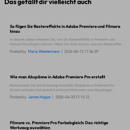
Das gefällt dir vielleicht auch
So fügen Sie Rastereffekte in Adobe Premiere und Filmora
hinzu
In diesem Artikel erfahren Sie, wie Sie Rastereffekte in Premiere und
Filmora hinzufügen können. Wenn Sie nicht wissen, was ein Rastereffekt
ist, schauen Sie es sich einfach an!
Posted by
Maria Wiedermann
|
2026-06-12 11:56:29
Wie man Abspänne in Adobe Premiere Pro erstellt
Beherrschen Sie die Erstellung kinoreifer Abspänne in Premiere Pro.
Dieser Leitfaden behandelt 3 einfache Methoden zum Hinzufügen
beeindruckender Abspänne, einschließlich Essential Graphics,
Posted by
James Hogan
|
2026-04-30 11:15:12
Textwerkzeuge und wo Sie kostenlose Premiere Pro-Vorlagen finden
können.
Filmora vs. Premiere Pro Farbabgleich: Das richtige
Werkzeug auswählen