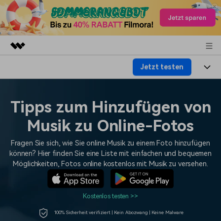
Jetzt testen
Top-Produkte
KI-gestützte digitale Kreativität
Produkte
Business
Dienstprogramme
Tipps zum Hinzufügen von
Überblick
Plattformen
KI
Über uns
Musik zu Online-Fotos
Lösungen
Funktionen
Video/Foto
Lösungen
Presseraum
Fragen Sie sich, wie Sie online Musik zu einem Foto hinzufügen
Assets
können? Hier finden Sie eine Liste mit einfachen und bequemen
Audio
Wer
Möglichkeiten, Fotos online kostenlos mit Musik zu versehen.
Ressourcen
Shop
Text
Video-Lösungen
Hilfe-Center
Support
Kostenlos testen >>
Video-Prompts
Meisterkurs
Erste Schritte
100% Sicherheit verifiziert | Kein Abozwang | Keine Malware
Über
Über 100 heiße Video-
Beherrschen Sie