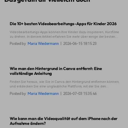
Die 10+ besten Videobearbeitungs-Apps für Kinder 2026
Videobearbeitungs-Apps können Ihre Kinder dazu inspirieren, Kurzfilme
zu drehen. In diesem Artikel erfahren Sie mehr über einige der besten
Videobearbeitungs-Apps für Kinder und können entscheiden, welche
Posted by
Maria Wiedermann
|
2026-06-15 18:15:23
Videobearbeitungs-App die richtige Wahl ist.
Wie man den Hintergrund in Canva entfernt: Eine
vollständige Anleitung
Finden Sie heraus, wie Sie in Canva den Hintergrund entfernen können,
und entdecken Sie eine unglaubliche Plattform, mit der Sie den
Videohintergrund in der mobilen App und auf dem Computer reibungslos
Posted by
Maria Wiedermann
|
2026-07-03 15:35:46
löschen können.
Wie kann man die Videoqualität auf dem iPhone nach der
Aufnahme ändern?