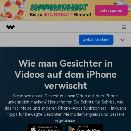
Jetzt testen
Top-Produkte
KI-gestützte digitale Kreativität
Produkte
Business
Dienstprogramme
Wie man Gesichter in
Überblick
Plattformen
KI
Über uns
Videos auf dem iPhone
Lösungen
Funktionen
Video/Foto
verwischt
Lösungen
Presseraum
Assets
Audio
Sie möchten ein Gesicht in einem Video auf dem iPhone
Wer
Ressourcen
Shop
unkenntlich machen? Hier erfahren Sie Schritt für Schritt, wie
Text
das mit iMovie und anderen iPhone-Apps funktioniert – inklusive
Video-Lösungen
Hilfe-Center
Support
Tipps für bewegte Gesichter, Methodenvergleich und bessere
Ergebnisse.
Video-Prompts
Meisterkurs
Erste Schritte
Über
Über 100 heiße Video-
Beherrschen Sie