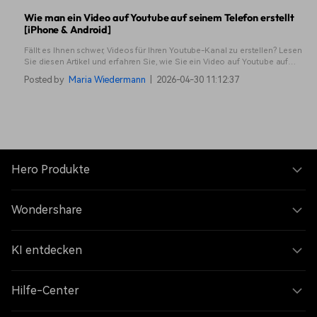
Wie man ein Video auf Youtube auf seinem Telefon erstellt
[iPhone & Android]
Fällt es Ihnen schwer, Videos für Ihren Youtube-Kanal zu erstellen? Lesen
Sie diesen Artikel und erfahren Sie, wie Sie ein Video auf Youtube auf
Ihrem Telefon erstellen können, um ein maximales Engagement zu
Posted by
Maria Wiedermann
|
2026-04-30 11:12:37
erzielen.
Hero Produkte
Wondershare
KI entdecken
Hilfe-Center