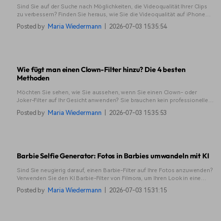
Sind Sie auf der Suche nach Möglichkeiten, die Videoqualität Ihrer Clips
zu verbessern? Finden Sie heraus, wie Sie die Videoqualität auf iPhone
und Android nach der Aufnahme ändern können.
Posted by
Maria Wiedermann
|
2026-07-03 15:35:54
Wie fügt man einen Clown-Filter hinzu? Die 4 besten
Methoden
Möchten Sie sehen, wie Sie aussehen, wenn Sie einen Clown- oder
Joker-Filter auf Ihr Gesicht anwenden? Sie brauchen kein professionelles
Fachwissen und können ganz einfach einen Clown-Filter verwenden, mit
Posted by
Maria Wiedermann
|
2026-07-03 15:35:53
dem Sie mit nur einem Klick einen Joker- oder Kronen-Look kreieren
können.
Barbie Selfie Generator: Fotos in Barbies umwandeln mit KI
Sind Sie neugierig darauf, einen Barbie-Filter auf Ihre Fotos anzuwenden?
Verwenden Sie den KI Barbie-Filter von Filmora, um Ihren Look in eine
Barbie zu verwandeln.
Posted by
Maria Wiedermann
|
2026-07-03 15:31:15