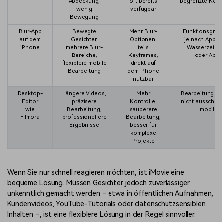
Abdeckung,
oft bereits
begrenzte Kont
wenig
verfügbar
Bewegung
Blur-App
Bewegte
Mehr Blur-
Funktionsgren
auf dem
Gesichter,
Optionen,
je nach App, te
iPhone
mehrere Blur-
teils
Wasserzeich
Bereiche,
Keyframes,
oder Abo
flexiblere mobile
direkt auf
Bearbeitung
dem iPhone
nutzbar
Desktop-
Längere Videos,
Mehr
Bearbeitung er
Editor
präzisere
Kontrolle,
nicht ausschlie
wie
Bearbeitung,
sauberere
mobil
Filmora
professionellere
Bearbeitung,
Ergebnisse
besser für
komplexe
Projekte
Wenn Sie nur schnell reagieren möchten, ist iMovie eine
bequeme Lösung. Müssen Gesichter jedoch zuverlässiger
unkenntlich gemacht werden – etwa in öffentlichen Aufnahmen,
Kundenvideos, YouTube-Tutorials oder datenschutzsensiblen
Inhalten –, ist eine flexiblere Lösung in der Regel sinnvoller.