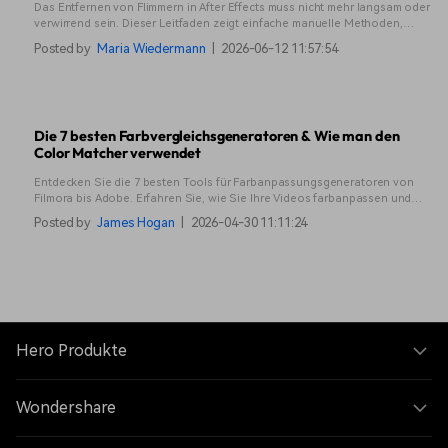
Das Entfernen von Flimmern in After Effects muss nicht mehr langsam oder
verwirrend sein. Dieser Leitfaden zeigt einfache manuelle Methoden,
Plugin-Optionen und eine KI-Lösung, die Stunden an Arbeit spart.
Posted by
Maria Wiedermann
|
2026-06-12 11:57:54
Die 7 besten Farbvergleichsgeneratoren & Wie man den
Color Matcher verwendet
Entdecken Sie die 7 besten Tools für Farbanpassungsgeneratoren von
Filmora bis Adobe. Erfahren Sie, wie Sie Ihre Videos farbanpassen und
farbkorrigieren können.
Posted by
James Hogan
|
2026-04-30 11:11:24
Hero Produkte
Wondershare