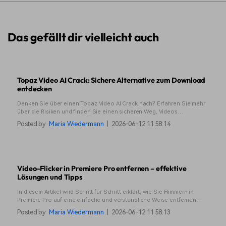
Das gefällt dir vielleicht auch
Topaz Video AI Crack: Sichere Alternative zum Download
entdecken
Denken Sie über einen Topaz Video AI Crack nach? Erfahren Sie mehr
über die Risiken und finden Sie einen sicheren Weg, Videos
hochzuskalieren und wiederherzustellen, ohne Ihrem System zu schaden.
Posted by
Maria Wiedermann
|
2026-06-12 11:58:14
Video-Flicker in Premiere Pro entfernen – effektive
Lösungen und Tipps
In diesem Artikel wird Schritt für Schritt erklärt, wie Sie Flimmern in
Premiere Pro auf eine einfache und verständliche Weise entfernen
können. Von schnellen Lösungen bis zu effektiveren Methoden erfahren
Posted by
Maria Wiedermann
|
2026-06-12 11:58:13
Sie genau, was Sie als Nächstes ausprobieren sollten.