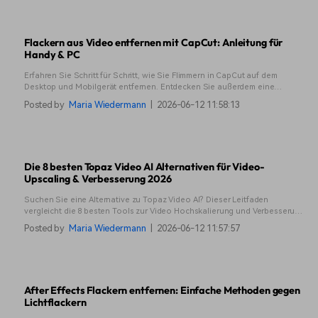
Flackern aus Video entfernen mit CapCut: Anleitung für
Handy & PC
Erfahren Sie Schritt für Schritt, wie Sie Flimmern in CapCut auf dem
Desktop und Mobilgerät entfernen. Entdecken Sie außerdem eine
leistungsstärkere Alternative, wenn die CapCut-Anti-Flimmer-Funktion
Posted by
Maria Wiedermann
|
2026-06-12 11:58:13
nicht ausreicht.
Die 8 besten Topaz Video AI Alternativen für Video-
Upscaling & Verbesserung 2026
Suchen Sie eine Alternative zu Topaz Video AI? Dieser Leitfaden
vergleicht die 8 besten Tools zur Video Hochskalierung und Verbesserung.
Vergleichen Sie ihre Funktionen und finden Sie heraus, welches Ihren
Posted by
Maria Wiedermann
|
2026-06-12 11:57:57
Anforderungen entspricht.
After Effects Flackern entfernen: Einfache Methoden gegen
Lichtflackern