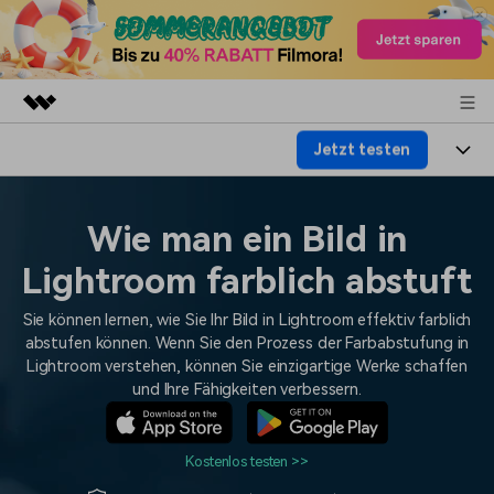
Jetzt testen
Top-Produkte
KI-gestützte digitale Kreativität
Produkte
Business
Dienstprogramme
Wie man ein Bild in
Überblick
Plattformen
KI
Über uns
Lightroom farblich abstuft
Lösungen
Funktionen
Video/Foto
Lösungen
Presseraum
Sie können lernen, wie Sie Ihr Bild in Lightroom effektiv farblich
Assets
abstufen können. Wenn Sie den Prozess der Farbabstufung in
Audio
Soziale Medien
Lightroom verstehen, können Sie einzigartige Werke schaffen
Ressourcen
Shop
und Ihre Fähigkeiten verbessern.
Text
Marketing & Business
Hilfe-Center
Support
Lifestyle & Spaß
Kostenlos testen >>
Video-Prompts
Meisterkurs
Erste Schritte
Über
Über 100 heiße Video-
Beherrschen Sie