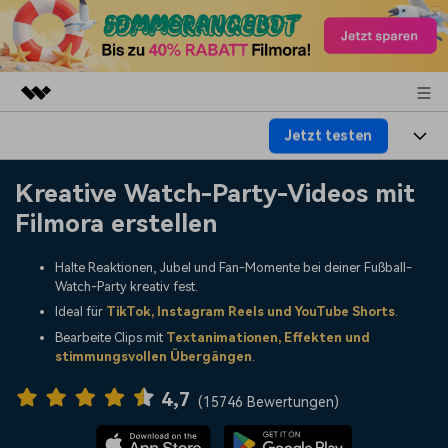
Jetzt testen
Top-Produkte
KI-gestützte digitale Kreativität
Produkte
Business
Kreative Watch-Party-Videos mit
Dienstprogramme
Filmora erstellen
Überblick
Plattformen
KI
Über uns
Lösungen
Halte Reaktionen, Jubel und Fan-Momente bei deiner Fußball-
Funktionen
Video/Foto
Lösungen
Presseraum
Watch-Party kreativ fest.
Assets
Ideal für
TikTok, Instagram Reels und YouTube Shorts
.
Audio
Soziale Medien
Ressourcen
Shop
Bearbeite Clips mit
Textanimationen, Effekten und
stimmungsvollen Übergängen
.
Text
Marketing & Business
Hilfe-Center
Support
4,7
(
15746 Bewertungen
)
Lifestyle & Spaß
Video-Prompts
Meisterkurs
Erste Schritte
Über
Über 100 heiße Video-
Beherrschen Sie