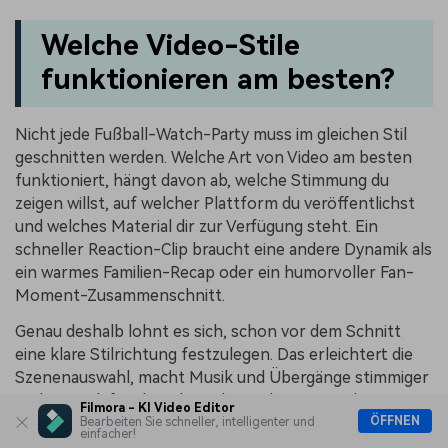
Welche Video-Stile
funktionieren am besten?
Nicht jede Fußball-Watch-Party muss im gleichen Stil
geschnitten werden. Welche Art von Video am besten
funktioniert, hängt davon ab, welche Stimmung du
zeigen willst, auf welcher Plattform du veröffentlichst
und welches Material dir zur Verfügung steht. Ein
schneller Reaction-Clip braucht eine andere Dynamik als
ein warmes Familien-Recap oder ein humorvoller Fan-
Moment-Zusammenschnitt.
Genau deshalb lohnt es sich, schon vor dem Schnitt
eine klare Stilrichtung festzulegen. Das erleichtert die
Szenenauswahl, macht Musik und Übergänge stimmiger
und sorgt dafür, dass das Video nicht wie eine lose
Filmora - KI Video Editor
Sammlung einzelner Clips wirkt. Gerade bei Watch-
ÖFFNEN
Bearbeiten Sie schneller, intelligenter und
einfacher!
Party-Content ist dieser Punkt wichtig, weil du oft sehr