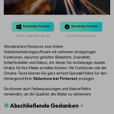
Kostenlos Testen
Kostenlos Testen
Für Win 7 oder höher (64-bit)
Für macOS 10.12 oder höher
Wondershare Filmora ist eine Online-
Videobearbeitungssoftware mit mehreren einzigartigen
Funktionen, darunter geteilter Bildschirm, Standbild,
Schleifenbilder und Videos, mit denen Sie erstklassige visuelle
Inhalte für Ihre Marke erstellen können. Mit Funktionen wie der
Chroma-Taste können Sie ganz einfach Spezialeffekte für den
Hintergrund Ihrer
Slideshow bei Pinterest
erzeugen.
Sie können auch Farbanpassungen und Videoeffekte
verwenden, um die Qualität des Bildes zu verbessern.
●
Abschließende Gedanken
→