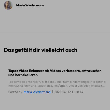
Maria Wiedermann
Das gefällt dir vielleicht auch
Topaz Video Enhancer AI: Videos verbessern, entrauschen
und hochskalieren
Topaz Video Enhancer AI hilft dabei, qualitativ minderwertiges Filmmaterial
hochzuskalieren und Rauschen zu entfernen. Dieser Leitfaden erläutert
die Leistung, den Arbeitsablauf, die Vor- und Nachteile sowie Situationen,
Posted by
Maria Wiedermann
|
2026-06-12 11:58:14
in denen andere Tools besser geeignet sein könnten.