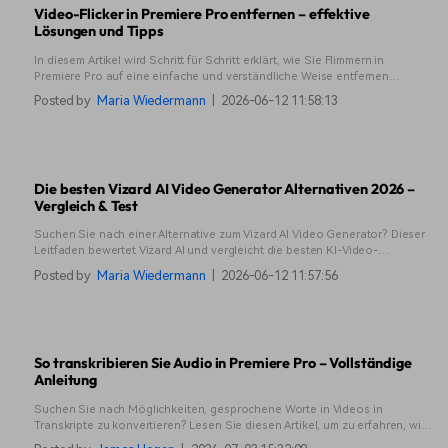
Video-Flicker in Premiere Pro entfernen – effektive
Lösungen und Tipps
In diesem Artikel wird Schritt für Schritt erklärt, wie Sie Flimmern in
Premiere Pro auf eine einfache und verständliche Weise entfernen
können. Von schnellen Lösungen bis zu effektiveren Methoden erfahren
Posted by
Maria Wiedermann
|
2026-06-12 11:58:13
Sie genau, was Sie als Nächstes ausprobieren sollten.
Die besten Vizard AI Video Generator Alternativen 2026 –
Vergleich & Test
Suchen Sie nach einer Alternative zum Vizard AI Video Generator? Dieser
Leitfaden bewertet Vizard AI und vergleicht die besten KI-Video-
Generatoren dieses Jahres. Sehen Sie sich Funktionen, Preise und Top-
Posted by
Maria Wiedermann
|
2026-06-12 11:57:56
Auswahlen an.
So transkribieren Sie Audio in Premiere Pro – Vollständige
Anleitung
Suchen Sie nach Möglichkeiten, gesprochene Worte in Videos in
Transkripte zu konvertieren? Lesen Sie diesen Artikel, um zu erfahren, wie
Sie die Transkription in Premiere Pro wie ein Profi nutzen können.