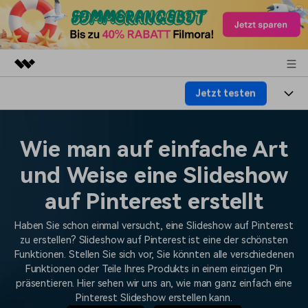
Jetzt testen
Top-Produkte
KI-gestützte digitale Kreativität
Produkte
Business
Dienstprogramme
Wie man auf einfache Art
Überblick
Plattformen
KI
Über uns
und Weise eine Slideshow
Lösungen
Funktionen
Video/Foto
auf Pinterest erstellt
Lösungen
Presseraum
Assets
Audio
Haben Sie schon einmal versucht, eine Slideshow auf Pinterest
Wer
Ressourcen
Shop
zu erstellen? Slideshow auf Pinterest ist eine der schönsten
Text
Funktionen. Stellen Sie sich vor, Sie könnten alle verschiedenen
Video-Lösungen
Hilfe-Center
Support
Funktionen oder Teile Ihres Produkts in einem einzigen Pin
präsentieren. Hier sehen wir uns an, wie man ganz einfach eine
Video-Prompts
Meisterkurs
Erste Schritte
Pinterest Slideshow erstellen kann.
Über
Über 100 heiße Video-
Beherrschen Sie