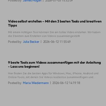
Posted by
James Hogan
|
2026-07-03 15:32:09
Video selbst erstellen – Mit den 3 besten Tools und kreativen
Tipps
Mit einem richtigen Tool können Sie ein tolles Video erstellen. Wir haben
die 3 besten zum Erstellen von Videos zusammengestellt.
Posted by
Julia Becker
|
2026-06-12 11:55:49
9 beste Tools zum Videos zusammenfügen mit der Anleitung
- Lass uns beginnen!
Hier finden Sie die besten Apps für Windows, Mac, iPhone, Android und
Online-Tools, mit denen Sie Videos kostenlos zusammenfügen und
zusammenschneiden können.
Posted by
Maria Wiedermann
|
2026-06-12 14:19:18