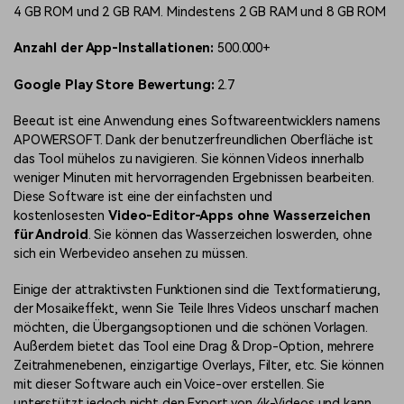
4 GB ROM und 2 GB RAM. Mindestens 2 GB RAM und 8 GB ROM
Anzahl der App-Installationen:
500.000+
Google Play Store Bewertung:
2.7
Beecut ist eine Anwendung eines Softwareentwicklers namens
APOWERSOFT. Dank der benutzerfreundlichen Oberfläche ist
das Tool mühelos zu navigieren. Sie können Videos innerhalb
weniger Minuten mit hervorragenden Ergebnissen bearbeiten.
Diese Software ist eine der einfachsten und
kostenlosesten
Video-Editor-Apps ohne Wasserzeichen
für Android
. Sie können das Wasserzeichen loswerden, ohne
sich ein Werbevideo ansehen zu müssen.
Einige der attraktivsten Funktionen sind die Textformatierung,
der Mosaikeffekt, wenn Sie Teile Ihres Videos unscharf machen
möchten, die Übergangsoptionen und die schönen Vorlagen.
Außerdem bietet das Tool eine Drag & Drop-Option, mehrere
Zeitrahmenebenen, einzigartige Overlays, Filter, etc. Sie können
mit dieser Software auch ein Voice-over erstellen. Sie
unterstützt jedoch nicht den Export von 4k-Videos und kann