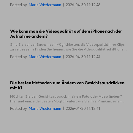
erstellen, mit der Sie Ihren Traumjob bekommen.
Posted by
Maria Wiedermann
|
2026-04-30 11:12:48
Wie kann man die Videoqualität auf dem iPhone nach der
Aufnahme ändern?
Sind Sie auf der Suche nach Möglichkeiten, die Videoqualität Ihrer Clips
zu verbessern? Finden Sie heraus, wie Sie die Videoqualität auf iPhone
und Android nach der Aufnahme ändern können.
Posted by
Maria Wiedermann
|
2026-04-30 11:12:47
Die besten Methoden zum Ändern von Gesichtsausdrücken
mit KI
Möchten Sie den Gesichtsausdruck in einem Foto oder Video ändern?
Hier sind einige der besten Möglichkeiten, wie Sie Ihre Mimik mit einem KI
Gesichtsausdruck Wechsler verändern können.
Posted by
Maria Wiedermann
|
2026-04-30 11:12:41