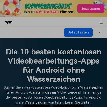
Jetzt testen
Top-Produkte
KI-gestützte digitale Kreativität
Produkte
Business
Dienstprogramme
Die 10 besten kostenlosen
Überblick
Plattformen
KI
Über uns
Videobearbeitungs-Apps
Lösungen
Funktionen
Video/Foto
für Android ohne
Lösungen
Presseraum
Assets
Audio
Wasserzeichen
Wer
Ressourcen
Shop
Text
Suchen Sie einen kostenlosen Video-Editor ohne Wasserzeichen
Video-Lösungen
Hilfe-Center
Support
für ein Android-Gerät? In diesem Artikel werde ich Ihnen einige
der besten kostenlosen Videobearbeitungs-Apps für Android
Video-Prompts
Meisterkurs
ohne Wasserzeichen vorstellen. Lesen Sie weiter.
Erste Schritte
Über
Über 100 heiße Video-
Beherrschen Sie