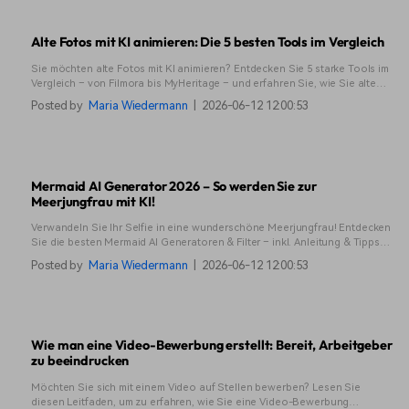
Alte Fotos mit KI animieren: Die 5 besten Tools im Vergleich
Sie möchten alte Fotos mit KI animieren? Entdecken Sie 5 starke Tools im
Vergleich – von Filmora bis MyHeritage – und erfahren Sie, wie Sie alte
Bilder in bewegte Videos verwandeln.
Posted by
Maria Wiedermann
|
2026-06-12 12:00:53
Mermaid AI Generator 2026 – So werden Sie zur
Meerjungfrau mit KI!
Verwandeln Sie Ihr Selfie in eine wunderschöne Meerjungfrau! Entdecken
Sie die besten Mermaid AI Generatoren & Filter – inkl. Anleitung & Tipps
für TikTok, Instagram und YouTube Shorts!
Posted by
Maria Wiedermann
|
2026-06-12 12:00:53
Wie man eine Video-Bewerbung erstellt: Bereit, Arbeitgeber
zu beeindrucken
Möchten Sie sich mit einem Video auf Stellen bewerben? Lesen Sie
diesen Leitfaden, um zu erfahren, wie Sie eine Video-Bewerbung