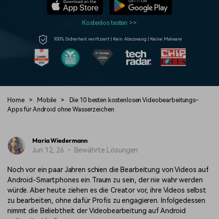
Prompts – schnell ähnliche
fortgeschrittene
Kunden-Support
Videos erstellen
Videobearbeitungsfähigkeiten
Kostenlos testen >>
KAUFEN
Anmelden
Über Uns
Bewertungen
100% Sicherheit verifiziert | Kein Abozwang | Keine Malware
Unsere Mission, Geschichte
Finden Sie mehr über Filmora
Kickstart Bootcamp
DIY-Spezialeffekte
und Kunden
Nachrichten und
Suchen
Bewertungen
Lernen, ausdrücken und
Erfahren Sie, wie Sie einen
erweitern Sie Ihre
Spezialeffekt erzeugen
Videobearbeitungs-
können
Fähigkeiten mit Filmora
Home
>
Mobile
>
Die 10 besten kostenlosen Videobearbeitungs-
Kunden-Geschichten
Affiliate-Programm
Apps für Android ohne Wasserzeichen
Erfahren Sie, wie unsere
Schalten Sie Partnerschaften
Kunden Erfolg haben
auf Unternehmensebene frei
Creator
Freunde-werben-
Monetarisierungs-
Programm
Maria Wiedermann
Programm
Jun 12, 26 • Bewährte Lösungen
An Freunde empfehlen,
Monetarisieren Sie
Belohnungen erhalten
Ihren Einfluss mit Filmora
Noch vor ein paar Jahren schien die Bearbeitung von Videos auf
Android-Smartphones ein Traum zu sein, der nie wahr werden
Blog
würde. Aber heute ziehen es die Creator vor, ihre Videos selbst
zu bearbeiten, ohne dafür Profis zu engagieren. Infolgedessen
nimmt die Beliebtheit der Videobearbeitung auf Android