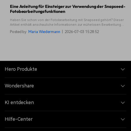
Eine Anleitung für Einsteiger zur Verwendung der Snapseed-
Fotobearbeitungsfunktionen
Haben Sie schon von der Fotobearbeitung mit Snapseed gehört? Dieser
Artikel enthält anschauliche Informationen zur mühelosen Bearbeitung
Ihrer Bilder.
Posted by
Maria Wiedermann
|
2026-07-03 15:28:52
Hero Produkte
Wondershare
KI entdecken
Hilfe-Center