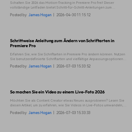
Schalten Sie 2026 das Motion-Tracking in Premiere Pro frei! Dieser
vollständige Leitfaden bietet Schritt-für-Schritt-Anleitungen zum
Verwischen von Gesichtern, Verfolgen beweglicher Objekte und
Posted by
James Hogan
|
2026-04-30 11:15:12
Stabilisieren verwackelter Videos. Verbessern Sie noch heute Ihre
Bearbeitungsfähigkeiten!
Schrittweise Anleitung zum Ändern von Schriftarten in
Premiere Pro
Erfahren Sie, wie Sie Schriftarten in Premiere Pro ändern können. Nutzen
Sie benutzerdefinierte Schriftarten und vielfältige Anpassungsoptionen
für hochwertige Textbearbeitung. Dies ist ideal für professionelle Videos
Posted by
James Hogan
|
2026-07-03 15:33:52
und mehr!
So machen Sie ein Video zu einem Live-Foto 2026
Möchten Sie als Content Creator etwas Neues ausprobieren? Lesen Sie
diesen Artikel, um zu erfahren, wie Sie Videos in Live-Fotos umwandeln,
um überzeugende Inhalte zu erstellen.
Posted by
James Hogan
|
2026-07-03 15:33:33