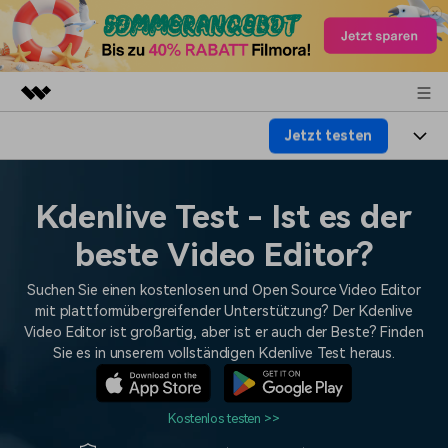
Jetzt testen
Top-Produkte
KI-gestützte digitale Kreativität
Produkte
Business
Dienstprogramme
Kdenlive Test - Ist es der
Überblick
Plattformen
KI
Über uns
beste Video Editor?
Lösungen
Funktionen
Video/Foto
Lösungen
Presseraum
Suchen Sie einen kostenlosen und Open Source Video Editor
Assets
mit plattformübergreifender Unterstützung? Der Kdenlive
Audio
Soziale Medien
Video Editor ist großartig, aber ist er auch der Beste? Finden
Ressourcen
Shop
Sie es in unserem vollständigen Kdenlive Test heraus.
Text
Marketing & Business
Hilfe-Center
Support
Lifestyle & Spaß
Kostenlos testen >>
Video-Prompts
Meisterkurs
Erste Schritte
Über
Über 100 heiße Video-
Beherrschen Sie