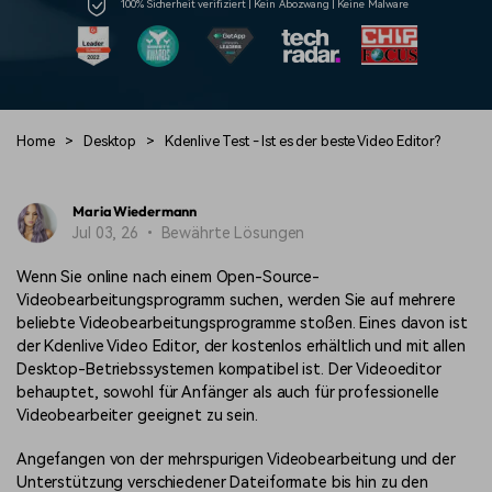
Trends
100% Sicherheit verifiziert | Kein Abozwang | Keine Malware
Prompts – schnell ähnliche
fortgeschrittene
Kunden-Support
Videos erstellen
Videobearbeitungsfähigkeiten
KAUFEN
Anmelden
Über Uns
Bewertungen
Unsere Mission, Geschichte
Finden Sie mehr über Filmora
Kickstart Bootcamp
DIY-Spezialeffekte
und Kunden
Nachrichten und
Suchen
Home
>
Desktop
>
Kdenlive Test - Ist es der beste Video Editor?
Bewertungen
Lernen, ausdrücken und
Erfahren Sie, wie Sie einen
erweitern Sie Ihre
Spezialeffekt erzeugen
Videobearbeitungs-
können
Fähigkeiten mit Filmora
Maria Wiedermann
Jul 03, 26 • Bewährte Lösungen
Kunden-Geschichten
Affiliate-Programm
Erfahren Sie, wie unsere
Schalten Sie Partnerschaften
Wenn Sie online nach einem Open-Source-
Kunden Erfolg haben
auf Unternehmensebene frei
Creator
Freunde-werben-
Videobearbeitungsprogramm suchen, werden Sie auf mehrere
Monetarisierungs-
Programm
beliebte Videobearbeitungsprogramme stoßen. Eines davon ist
Programm
An Freunde empfehlen,
der Kdenlive Video Editor, der kostenlos erhältlich und mit allen
Monetarisieren Sie
Belohnungen erhalten
Desktop-Betriebssystemen kompatibel ist. Der Videoeditor
Ihren Einfluss mit Filmora
behauptet, sowohl für Anfänger als auch für professionelle
Videobearbeiter geeignet zu sein.
Blog
Angefangen von der mehrspurigen Videobearbeitung und der
Unterstützung verschiedener Dateiformate bis hin zu den