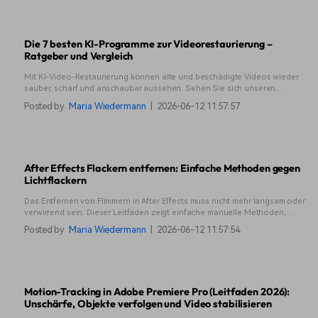
Die 7 besten KI-Programme zur Videorestaurierung –
Ratgeber und Vergleich
Mit KI-Video-Restaurierung können alte und beschädigte Videos wieder
sauber, scharf und anschaubar aussehen. Sehen Sie sich unseren
Leitfaden für bewährte Tools und eine verständliche Schritt-für-Schritt-
Posted by
Maria Wiedermann
|
2026-06-12 11:57:57
Anleitung an.
After Effects Flackern entfernen: Einfache Methoden gegen
Lichtflackern
Das Entfernen von Flimmern in After Effects muss nicht mehr langsam oder
verwirrend sein. Dieser Leitfaden zeigt einfache manuelle Methoden,
Plugin-Optionen und eine KI-Lösung, die Stunden an Arbeit spart.
Posted by
Maria Wiedermann
|
2026-06-12 11:57:54
Motion-Tracking in Adobe Premiere Pro (Leitfaden 2026):
Unschärfe, Objekte verfolgen und Video stabilisieren