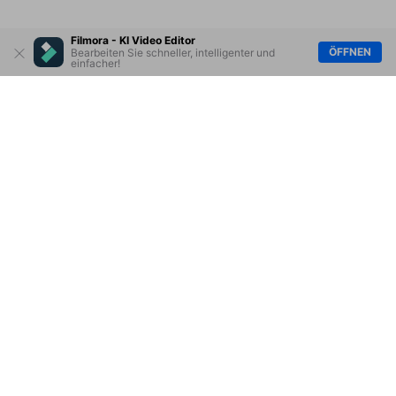
Filmora - KI Video Editor
ÖFFNEN
Bearbeiten Sie schneller, intelligenter und
einfacher!
Hero Produkte
Wondershare
KI entdecken
Hilfe-Center