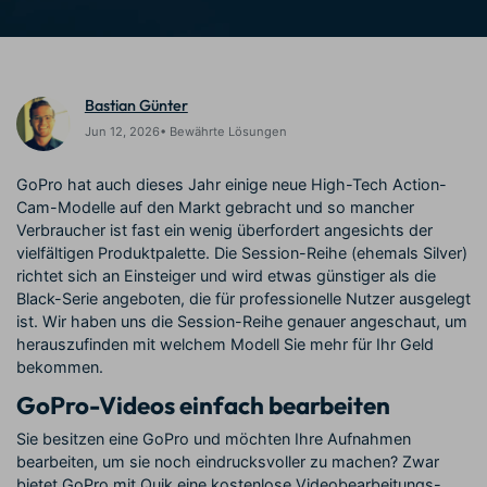
Trends
KAUFEN
Anmelden
Prompts – schnell ähnliche
fortgeschrittene
Kontakt
Kundengeschichten
Videos erstellen
Videobearbeitungsfähigkeiten
Wir helfen Ihnen gerne weiter
Erfahren Sie, wie unsere
Kunden erfolgreich sind
Suchen
Bastian Günter
Kickstart Bootcamp
DIY-Spezialeffekte
Jun 12, 2026• Bewährte Lösungen
Lernen, ausdrücken und
Erfahren Sie, wie Sie einen
Partnerprogramm
erweitern Sie Ihre
Spezialeffekt erzeugen
GoPro hat auch dieses Jahr einige neue High-Tech Action-
Entdecken Sie
Videobearbeitungs-
können
Partnerschaften auf
Cam-Modelle auf den Markt gebracht und so mancher
Fähigkeiten mit Filmora
Unternehmensniveau
Verbraucher ist fast ein wenig überfordert angesichts der
vielfältigen Produktpalette. Die Session-Reihe (ehemals Silver)
richtet sich an Einsteiger und wird etwas günstiger als die
Support
Creator
Freunde-werben-
Black-Serie angeboten, die für professionelle Nutzer ausgelegt
Monetarisierungs-
Programm
Lernen
ist. Wir haben uns die Session-Reihe genauer angeschaut, um
Programm
An Freunde empfehlen,
herauszufinden mit welchem Modell Sie mehr für Ihr Geld
Monetarisieren Sie
Belohnungen erhalten
bekommen.
Ihren Einfluss mit Filmora
GoPro-Videos einfach bearbeiten
Community
Sie besitzen eine GoPro und möchten Ihre Aufnahmen
bearbeiten, um sie noch eindrucksvoller zu machen? Zwar
Empfohlene Inhalte
bietet GoPro mit
Quik
eine kostenlose Videobearbeitungs-