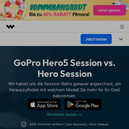
Jetzt testen
Top-Produkte
KI-gestützte digitale Kreativität
Produkte
Business
Dienstprogramme
GoPro Hero5 Session vs.
Überblick
Plattformen
KI
Über uns
Hero Session
Lösungen
Funktionen
Video/Foto
Presseraum
Lösungen
Wir haben uns die Session-Reihe genauer angeschaut, um
Assets
herauszufinden mit welchem Modell Sie mehr für Ihr Geld
Audio
Soziale Medien
bekommen.
Shop
Ressourcen
Text
Marketing & Business
Support
Hilfe-Center
Kostenlos testen >>
Lifestyle & Spaß
Video-Prompts
Meisterkurs
100% Sicherheit verifiziert | Kein Abozwang | Keine Malware
Über 100 heiße Video-
Beherrschen Sie