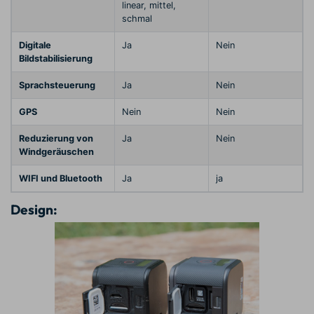
linear, mittel,
schmal
Digitale
Ja
Nein
Bildstabilisierung
Sprachsteuerung
Ja
Nein
GPS
Nein
Nein
Reduzierung von
Ja
Nein
Windgeräuschen
WIFI und Bluetooth
Ja
ja
Design: