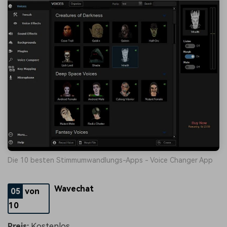
Die 10 besten Stimmumwandlungs-Apps - Voice Changer App
Wavechat
05
von
10
Preis:
Kostenlos