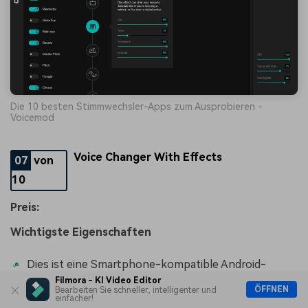
Die 10 besten Stimmwechsler-Apps zum Ausprobieren -
Voicemod
Voice Changer With Effects
07
von
10
Preis:
Wichtigste Eigenschaften
Dies ist eine Smartphone-kompatible Android-
Stimmenmodulator-Software, mit der Sie Ihre
Filmora - KI Video Editor
ÖFFNEN
Stimme verändern und aufnehmen können.
Bearbeiten Sie schneller, intelligenter und
einfacher!