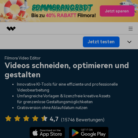
Jetzt testen
Top-Produkte
KI-gestützte digitale Kreativität
Produkte
Business
Filmora Video Editor
Dienstprogramme
Videos schneiden, optimieren und
Überblick
Plattformen
KI
gestalten
Über uns
Lösungen
Funktionen
Innovative KI-Tools für eine effiziente und professionelle
Video/Foto
Lösungen
Presseraum
Videobearbeitung
Assets
Umfangreiche Vorlagen & lizenzfreie kreative Assets
Audio
für grenzenlose Gestaltungsmöglichkeiten
Soziale Medien
Ressourcen
Shop
Gratisversion ohne Ablaufdatum nutzen
Text
Marketing & Business
4,7
Hilfe-Center
Support
(
15746 Bewertungen
)
Lifestyle & Spaß
Video-Prompts
Meisterkurs
Erste Schritte
Über
Über 100 heiße Video-
Beherrschen Sie