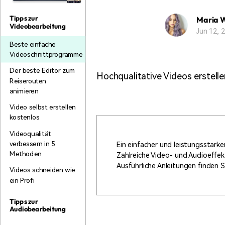
Monetarisieren Sie
An Freunde
Ihren Einfluss mit Filmora
empfehlen,
Tipps zur
Maria 
Belohnungen
Videobearbeitung
Jun 12,
Beste einfache
Videoschnittprogramme
Der beste Editor zum
Hochqualitative Videos erstell
Reiserouten
animieren
Video selbst erstellen
kostenlos
Videoqualität
verbessern in 5
Ein einfacher und leistungsstark
Methoden
Zahlreiche Video- und Audioeffek
Ausführliche Anleitungen finden S
Videos schneiden wie
ein Profi
Tipps zur
Audiobearbeitung