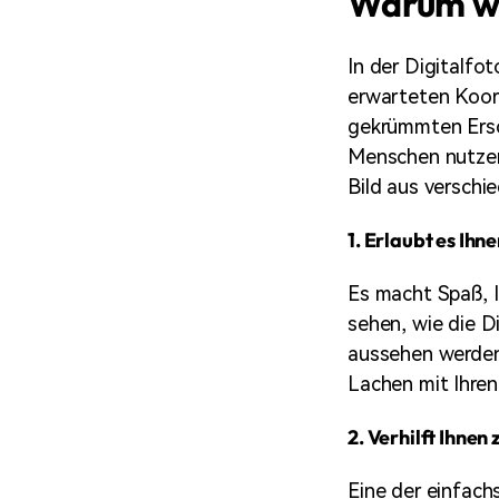
Warum wi
In der Digitalfo
erwarteten Koord
gekrümmten Ersch
Menschen nutzen 
Bild aus verschi
1. Erlaubt es Ihn
Es macht Spaß, I
sehen, wie die D
aussehen werden.
Lachen mit Ihren
2. Verhilft Ihne
Eine der einfach