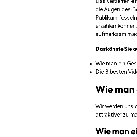
Das Verzerren ei
die Augen des Be
Publikum fesseln
erzählen können. 
aufmerksam mac
Das könnte Sie a
Wie man ein Gesi
Die 8 besten Vid
Wie man e
Wir werden uns d
attraktiver zu m
Wie man ei