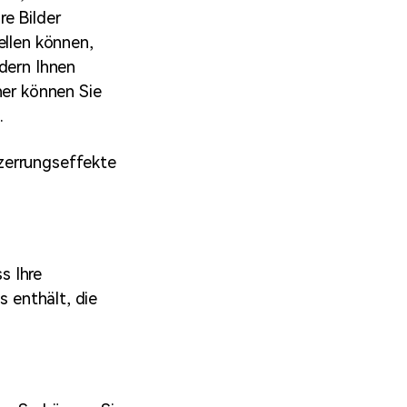
e Bilder
ellen können,
ldern Ihnen
her können Sie
.
zerrungseffekte
s Ihre
s enthält, die