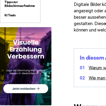
Tipps zur
Digitale Bilder
Bildschirmaufnahme
angezeigt oder 
KI Tools
besser aussehen,
gestalten. Dieser
können und welch
In diesem 
01
Warum wi
02
Wie man 