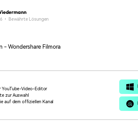
Alle Produkte ansehen
Mehr 
Kostenloser Download
Wiedermann
 erhalten
 26 • Bewährte Lösungen
Kostenloser Download
Kostenloser Download
Kostenloser Download
en - Wondershare Filmora
er YouTube-Video-Editor
te zur Auswahl
ie auf dem offiziellen Kanal