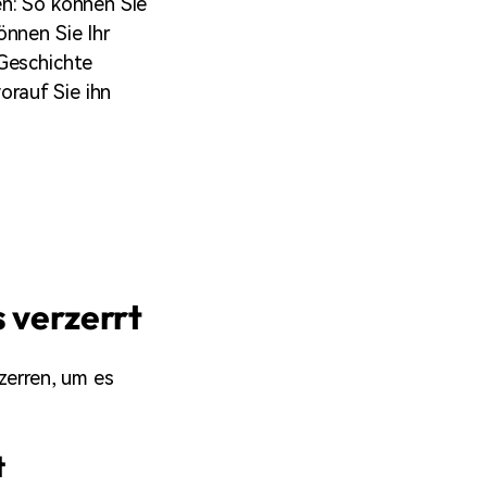
en: So können Sie
önnen Sie Ihr
 Geschichte
orauf Sie ihn
 verzerrt
zerren, um es
t