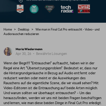
Trends
Prompts – schnell ähnliche
fortgeschrittene
Kunden-Support
Videos erstellen
Videobearbeitungsfähigkeiten
KAUFEN
Anmelden
Über Uns
Bewertungen
Unsere Mission, Geschichte
Finden Sie mehr über Filmora
Kickstart Bootcamp
DIY-Spezialeffekte
und Kunden
Nachrichten und
Home
>
Desktop
>
Wie man in Final Cut Pro entrauscht - Video- und
Suchen
Bewertungen
Lernen, ausdrücken und
Erfahren Sie, wie Sie einen
Audiorauschen reduzieren
erweitern Sie Ihre
Spezialeffekt erzeugen
Videobearbeitungs-
können
Fähigkeiten mit Filmora
Maria Wiedermann
Kunden-Geschichten
Affiliate-Programm
Apr 30, 26 • Bewährte Lösungen
Erfahren Sie, wie unsere
Schalten Sie Partnerschaften
Kunden Erfolg haben
auf Unternehmensebene frei
Wenn der Begriff "Entrauschen" auftaucht, haben wir in der
Creator
Freunde-werben-
Monetarisierungs-
Programm
Regel eine Art "Übersetzungsproblem". Bedeutet er, dass nur
Programm
An Freunde empfehlen,
die Hintergrundgeräusche in Bezug auf Audio entfernt oder
Monetarisieren Sie
Belohnungen erhalten
reduziert werden oder meint er die Auswirkungen des
Ihren Einfluss mit Filmora
Rauschens auf die eigentliche Szene, die wir visuell sehen? Mit
Video-Editoren ist die Entrauschung auf beide Arten möglich.
Blog
Und warum sollten wir überhaupt entrauschen? - Um das
herauszufinden, werden wir uns mit beiden Fragen beschäftigen
und lernen, wie man diese beiden Dinge in Final Cut Pro erledigt.