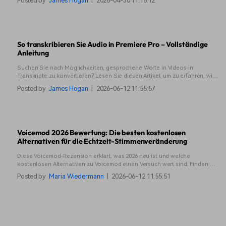
Posted by
James Hogan
|
2026-04-30 11:15:12
Stabilisieren verwackelter Videos. Verbessern Sie noch heute Ihre
Bearbeitungsfähigkeiten!
So transkribieren Sie Audio in Premiere Pro – Vollständige
Anleitung
Suchen Sie nach Möglichkeiten, gesprochene Worte in Videos in
Transkripte zu konvertieren? Lesen Sie diesen Artikel, um zu erfahren, wie
Sie die Transkription in Premiere Pro wie ein Profi nutzen können.
Posted by
James Hogan
|
2026-06-12 11:55:57
Voicemod 2026 Bewertung: Die besten kostenlosen
Alternativen für die Echtzeit-Stimmenveränderung
Diese Voicemod-Rezension erklärt, was 2026 neu ist und welche
kostenlosen Alternativen zu Voicemod einen Versuch wert sind. Finden Sie
heraus, was weiterhin funktioniert und worauf sich ein Wechsel lohnt.
Posted by
Maria Wiedermann
|
2026-06-12 11:55:51