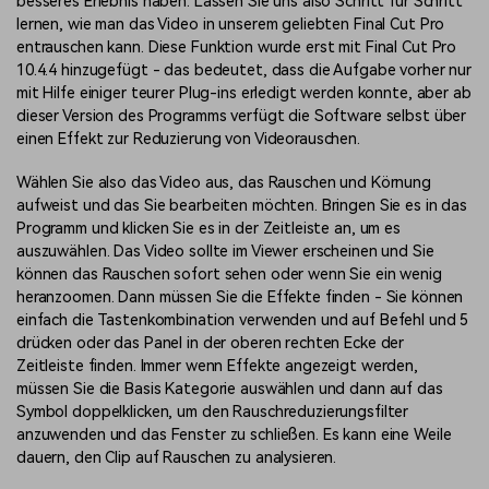
besseres Erlebnis haben. Lassen Sie uns also Schritt für Schritt
lernen, wie man das Video in unserem geliebten Final Cut Pro
entrauschen kann. Diese Funktion wurde erst mit Final Cut Pro
10.4.4 hinzugefügt - das bedeutet, dass die Aufgabe vorher nur
mit Hilfe einiger teurer Plug-ins erledigt werden konnte, aber ab
dieser Version des Programms verfügt die Software selbst über
einen Effekt zur Reduzierung von Videorauschen.
Wählen Sie also das Video aus, das Rauschen und Körnung
aufweist und das Sie bearbeiten möchten. Bringen Sie es in das
Programm und klicken Sie es in der Zeitleiste an, um es
auszuwählen. Das Video sollte im Viewer erscheinen und Sie
können das Rauschen sofort sehen oder wenn Sie ein wenig
heranzoomen. Dann müssen Sie die Effekte finden - Sie können
einfach die Tastenkombination verwenden und auf Befehl und 5
drücken oder das Panel in der oberen rechten Ecke der
Zeitleiste finden. Immer wenn Effekte angezeigt werden,
müssen Sie die Basis Kategorie auswählen und dann auf das
Symbol doppelklicken, um den Rauschreduzierungsfilter
anzuwenden und das Fenster zu schließen. Es kann eine Weile
dauern, den Clip auf Rauschen zu analysieren.