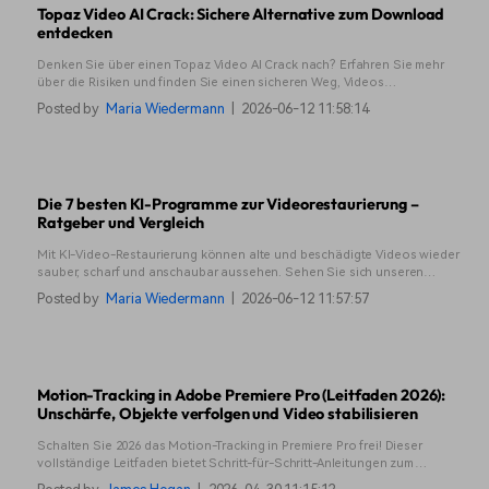
Topaz Video AI Crack: Sichere Alternative zum Download
entdecken
Denken Sie über einen Topaz Video AI Crack nach? Erfahren Sie mehr
über die Risiken und finden Sie einen sicheren Weg, Videos
hochzuskalieren und wiederherzustellen, ohne Ihrem System zu schaden.
Posted by
Maria Wiedermann
|
2026-06-12 11:58:14
Die 7 besten KI-Programme zur Videorestaurierung –
Ratgeber und Vergleich
Mit KI-Video-Restaurierung können alte und beschädigte Videos wieder
sauber, scharf und anschaubar aussehen. Sehen Sie sich unseren
Leitfaden für bewährte Tools und eine verständliche Schritt-für-Schritt-
Posted by
Maria Wiedermann
|
2026-06-12 11:57:57
Anleitung an.
Motion-Tracking in Adobe Premiere Pro (Leitfaden 2026):
Unschärfe, Objekte verfolgen und Video stabilisieren
Schalten Sie 2026 das Motion-Tracking in Premiere Pro frei! Dieser
vollständige Leitfaden bietet Schritt-für-Schritt-Anleitungen zum
Verwischen von Gesichtern, Verfolgen beweglicher Objekte und