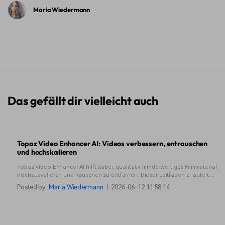
Maria Wiedermann
Das gefällt dir vielleicht auch
Topaz Video Enhancer AI: Videos verbessern, entrauschen
und hochskalieren
Topaz Video Enhancer AI hilft dabei, qualitativ minderwertiges Filmmaterial
hochzuskalieren und Rauschen zu entfernen. Dieser Leitfaden erläutert
die Leistung, den Arbeitsablauf, die Vor- und Nachteile sowie Situationen,
Posted by
Maria Wiedermann
|
2026-06-12 11:58:14
in denen andere Tools besser geeignet sein könnten.