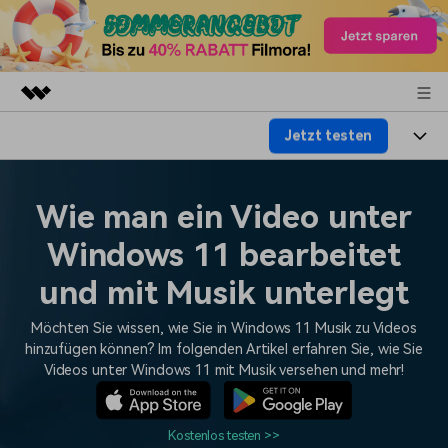
Jetzt testen
Top-Produkte
KI-gestützte digitale Kreativität
Produkte
Business
Dienstprogramme
Wie man ein Video unter
Überblick
Plattformen
KI
Über uns
Windows 11 bearbeitet
Lösungen
Funktionen
Video/Foto
und mit Musik unterlegt
Lösungen
Presseraum
Assets
Audio
Möchten Sie wissen, wie Sie in Windows 11 Musik zu Videos
Wer
Ressourcen
Shop
hinzufügen können? Im folgenden Artikel erfahren Sie, wie Sie
Text
Video-Lösungen
Videos unter Windows 11 mit Musik versehen und mehr!
Hilfe-Center
Support
Video-Prompts
Meisterkurs
Erste Schritte
Über
Kostenlos testen >>
Über 100 heiße Video-
Beherrschen Sie