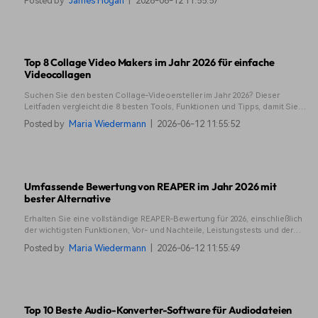
Posted by
James Hogan
|
2026-06-12 11:55:57
Top 8 Collage Video Makers im Jahr 2026 für einfache
Videocollagen
Suchen Sie den besten Collage-Videoersteller im Jahr 2026? Dieser
Leitfaden vergleicht die 8 besten Tools, Funktionen und Tipps, damit Sie
schnell auffällige Video-Collagen erstellen können.
Posted by
Maria Wiedermann
|
2026-06-12 11:55:52
Umfassende Bewertung von REAPER im Jahr 2026 mit
bester Alternative
Erhalten Sie eine vollständige REAPER-Bewertung für 2026, einschließlich
der wichtigsten Funktionen, Vor- und Nachteile, Leistungstests und der
besten Alternative für Kreative, die einen schnelleren und einfacheren
Posted by
Maria Wiedermann
|
2026-06-12 11:55:49
Workflow für Audio- und Videobearbeitung benötigen.
Top 10 Beste Audio-Konverter-Software für Audiodateien