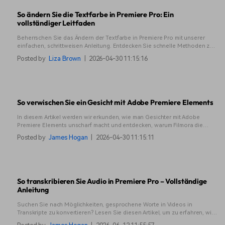
So ändern Sie die Textfarbe in Premiere Pro: Ein
vollständiger Leitfaden
Beherrschen Sie das Ändern der Textfarbe in Premiere Pro mit unserer
einfachen, schrittweisen Anleitung. Entdecken Sie schnelle Methoden zur
Anpassung von Text und erkunden Sie effiziente alternative
Posted by
Liza Brown
|
2026-04-30 11:15:16
Bearbeitungslösungen. Erhalten Sie lebendigen Text für Ihre Videos!
So verwischen Sie ein Gesicht mit Adobe Premiere Elements
In diesem Artikel werden wir erkunden, wie man Gesichter mit Adobe
Premiere Elements unscharf macht und entdecken, warum Filmora die
erste Wahl für einfache, professionelle Videobearbeitung ist.
Posted by
James Hogan
|
2026-04-30 11:15:11
So transkribieren Sie Audio in Premiere Pro – Vollständige
Anleitung
Suchen Sie nach Möglichkeiten, gesprochene Worte in Videos in
Transkripte zu konvertieren? Lesen Sie diesen Artikel, um zu erfahren, wie
Sie die Transkription in Premiere Pro wie ein Profi nutzen können.