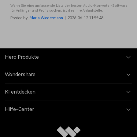
Wenn Sie eine umfassende Liste der besten Audio-Konverter-Software
für Anfänger und Profis suchen, ist dies Ihre Anlaufstelle.
Posted by
Maria Wiedermann
|
2026-06-12 11:55:48
Hero Produkte
Wondershare
KI entdecken
Hilfe-Center