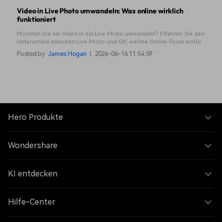
Video in Live Photo umwandeln: Was online wirklich
funktioniert
Möchten Sie ein Video in ein Live Photo umwandeln? Erfahren Sie den
Unterschied zwischen Live Photo und GIF, welche Online-Tools wofür
geeignet sind und wann Filmora die bessere Wahl ist.
Posted by
James Hogan
|
2026-06-16 11:54:59
Hero Produkte
Wondershare
KI entdecken
Hilfe-Center