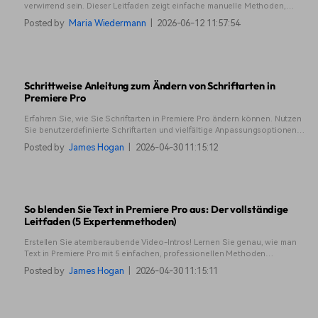
verwirrend sein. Dieser Leitfaden zeigt einfache manuelle Methoden,
Plugin-Optionen und eine KI-Lösung, die Stunden an Arbeit spart.
Posted by
Maria Wiedermann
|
2026-06-12 11:57:54
Schrittweise Anleitung zum Ändern von Schriftarten in
Premiere Pro
Erfahren Sie, wie Sie Schriftarten in Premiere Pro ändern können. Nutzen
Sie benutzerdefinierte Schriftarten und vielfältige Anpassungsoptionen
für hochwertige Textbearbeitung. Dies ist ideal für professionelle Videos
Posted by
James Hogan
|
2026-04-30 11:15:12
und mehr!
So blenden Sie Text in Premiere Pro aus: Der vollständige
Leitfaden (5 Expertenmethoden)
Erstellen Sie atemberaubende Video-Intros! Lernen Sie genau, wie man
Text in Premiere Pro mit 5 einfachen, professionellen Methoden
einblendet. Beherrschen Sie sanfte Einblend- und Ausblendeffekte mit
Posted by
James Hogan
|
2026-04-30 11:15:11
Keyframes, linearem Wipe und benutzerdefinierten Voreinstellungen.
Erhalten Sie Expertentipps für makellose Adobe Premiere Pro-
Textanimationen.