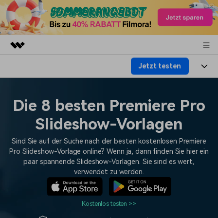
Jetzt testen
Top-Produkte
KI-gestützte digitale Kreativität
Produkte
Business
Dienstprogramme
Die 8 besten Premiere Pro
Überblick
Plattformen
KI
Über uns
Slideshow-Vorlagen
Lösungen
Funktionen
Video/Foto
Lösungen
Presseraum
Sind Sie auf der Suche nach der besten kostenlosen Premiere
Assets
Pro Slideshow-Vorlage online? Wenn ja, dann finden Sie hier ein
Audio
Soziale Medien
paar spannende Slideshow-Vorlagen. Sie sind es wert,
Ressourcen
Shop
verwendet zu werden.
Text
Marketing & Business
Hilfe-Center
Support
Lifestyle & Spaß
Kostenlos testen >>
Video-Prompts
Meisterkurs
Erste Schritte
Über
Über 100 heiße Video-
Beherrschen Sie