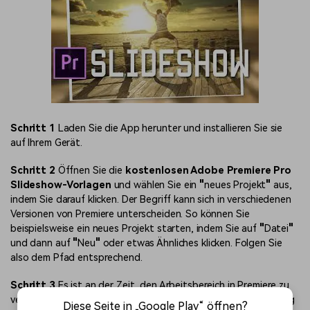
Schritt 1
Laden Sie die App herunter und installieren Sie sie
auf Ihrem Gerät.
Schritt 2
Öffnen Sie die
kostenlosen Adobe Premiere Pro
Slideshow-Vorlagen
und wählen Sie ein
"
neues Projekt
"
aus,
indem Sie darauf klicken. Der Begriff kann sich in verschiedenen
Versionen von Premiere unterscheiden. So können Sie
beispielsweise ein neues Projekt starten, indem Sie auf
"
Datei
"
und dann auf
"
Neu
"
oder etwas Ähnliches klicken. Folgen Sie
also dem Pfad entsprechend.
Schritt 3
Es
ist an der Zeit, den Arbeitsbereich in Premiere zu
verstehen. Es wird Ihnen ein leerer Arbeitsbereich zur Verfügung
Diese Seite in „Google Play“ öffnen?