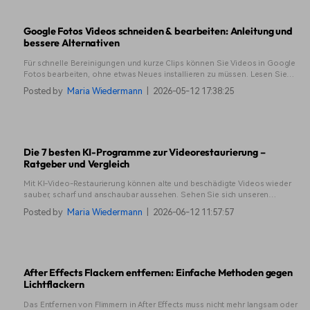
Google Fotos Videos schneiden & bearbeiten: Anleitung und
bessere Alternativen
Für schnelle Bereinigungen und kurze Clips können Sie Videos in Google
Fotos bearbeiten, ohne etwas Neues installieren zu müssen. Lesen Sie
unseren Leitfaden, um die Grundlagen kennenzulernen und zu erfahren,
Posted by
Maria Wiedermann
|
2026-05-12 17:38:25
wann Sie Ihre Bearbeitungswerkzeuge aufrüsten sollten.
Die 7 besten KI-Programme zur Videorestaurierung –
Ratgeber und Vergleich
Mit KI-Video-Restaurierung können alte und beschädigte Videos wieder
sauber, scharf und anschaubar aussehen. Sehen Sie sich unseren
Leitfaden für bewährte Tools und eine verständliche Schritt-für-Schritt-
Posted by
Maria Wiedermann
|
2026-06-12 11:57:57
Anleitung an.
After Effects Flackern entfernen: Einfache Methoden gegen
Lichtflackern
Das Entfernen von Flimmern in After Effects muss nicht mehr langsam oder