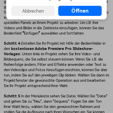
gestellt, damit Sie mit Ihrem neuen Projekt beginnen können. Es
gibt eine Reihe von Einfüge- und Bearbeitungsoptionen,
Öffnen
Abbrechen
Schaltflächen und Informationen, um Hilfe in Form von Panels zu
erhalten. Sie können ein Panel auswählen, um mit Hilfe dieses
speziellen Panels an Ihrem Projekt zu arbeiten. Um z.B. Ihre
Videos und Bilder in die Zeitleiste einzufügen, können Sie das
Bedienfeld
"
Einfügen
"
auswählen und fortfahren.
Schritt 4
Erstellen Sie Ihr Projekt mit Hilfe der Bedienfelder in
den
kostenlosen Adobe Premiere Pro Slideshow-
Vorlagen
. Unten links im Projekt sehen Sie Ihre Video- und
Bildsequenz, die Sie selbst steuern können. Wenn Sie z.B. die
Reihenfolge ändern, Filter und Effekte anwenden oder Text zu
den Videoclips und Fotos hinzufügen möchten, können Sie dies
tun, indem Sie auf den jeweiligen Clip klicken. Wählen Sie dann im
Projektfenster die gewünschte Operation aus und bearbeiten
Sie Ihr Projekt entsprechend Ihrer Wahl.
Schritt 5
In der Menüleiste sehen Sie Datei. Wählen Sie
"Datei"
und
gehen
Sie zu
"Neu", dann
"Sequenz". Fügen Sie den Ton
Ihrer Wahl hinzu, wählen Sie den gewünschten Rahmen und
stellen Sie die Auflösung nach Ihren Wünschen ein. Sie können