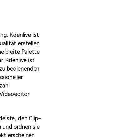
erfahren 👉
g. Kdenlive ist
ualität erstellen
e breite Palette
. Kdenlive ist
h zu bedienenden
ssioneller
zahl
n Videoeditor
leiste, den Clip-
u und ordnen sie
ekt erscheinen