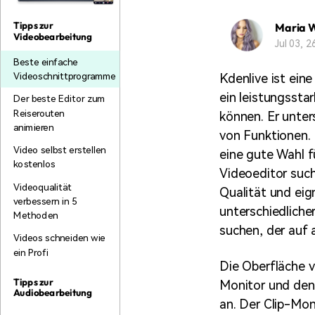
Monetarisieren Sie
An Freunde
Ihren Einfluss mit Filmora
empfehlen,
Tipps zur
Maria 
Belohnungen
Videobearbeitung
Jul 03, 
Beste einfache
Videoschnittprogramme
Kdenlive ist ein
ein leistungsstar
Der beste Editor zum
Reiserouten
können. Er unter
animieren
von Funktionen. 
Video selbst erstellen
eine gute Wahl f
kostenlos
Videoeditor suche
Videoqualität
Qualität und eign
verbessern in 5
unterschiedlicher
Methoden
suchen, der auf 
Videos schneiden wie
ein Profi
Die Oberfläche vo
Tipps zur
Monitor und den E
Audiobearbeitung
an. Der Clip-Moni