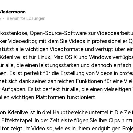
Alle Produkte ansehen
Mehr 
Kostenloser Download
Wiedermann
 erhalten
26 • Bewährte Lösungen
Kostenloser Download
Kostenloser Download
e kostenlose, Open-Source-Software zur Videobearbeitun
ker Videoeditor, mit dem Sie Videos in professioneller Q
Kostenloser Download
stützt alle wichtigen Videoformate und verfügt über ein
Kdenlive ist für Linux, Mac OS X und Windows verfügbar
ür alle, die einen leistungsstarken und dennoch einfac
n. Es ist perfekt für die Erstellung von Videos in profe
et sich dank seiner zahlreichen Funktionen für eine Viel
 Aufgaben. Es ist perfekt für alle, die einen vielseitige
allen wichtigen Plattformen funktioniert.
n Kdenlive ist in drei Hauptbereiche unterteilt: Die Zeit
ffektstapel. In der Zeitleiste fügen Sie Ihre Clips hinz
tor zeigt Ihr Video so, wie es in Ihrem endgültigen Proj