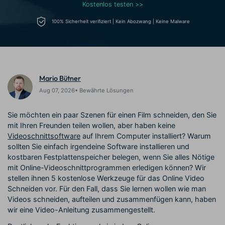
Trends
Kostenlos testen >>
Prompts – schnell ähnliche
fortgeschrittene
Kunden-Support
Videos erstellen
Videobearbeitungsfähigkeiten
100% Sicherheit verifiziert | Kein Abozwang | Keine Malware
KAUFEN
Anmelden
Über Uns
Bewertungen
Unsere Mission, Geschichte
Finden Sie mehr über Filmora
Kickstart Bootcamp
DIY-Spezialeffekte
und Kunden
Nachrichten und
Suchen
Bewertungen
Lernen, ausdrücken und
Erfahren Sie, wie Sie einen
erweitern Sie Ihre
Spezialeffekt erzeugen
Mario Bütner
Videobearbeitungs-
können
Aug 07, 2026• Bewährte Lösungen
Fähigkeiten mit Filmora
Kunden-Geschichten
Affiliate-Programm
Sie möchten ein paar Szenen für einen Film schneiden, den Sie
Erfahren Sie, wie unsere
Schalten Sie Partnerschaften
mit Ihren Freunden teilen wollen, aber haben keine
Kunden Erfolg haben
auf Unternehmensebene frei
Videoschnittsoftware
auf Ihrem Computer installiert? Warum
Creator
Freunde-werben-
Monetarisierungs-
Programm
sollten Sie einfach irgendeine Software installieren und
Programm
An Freunde empfehlen,
kostbaren Festplattenspeicher belegen, wenn Sie alles Nötige
Monetarisieren Sie
Belohnungen erhalten
mit Online-Videoschnittprogrammen erledigen können? Wir
Ihren Einfluss mit Filmora
stellen ihnen 5 kostenlose Werkzeuge für das Online Video
Schneiden vor. Für den Fall, dass Sie lernen wollen wie man
Blog
Videos schneiden, aufteilen und zusammenfügen kann, haben
wir eine Video-Anleitung zusammengestellt.