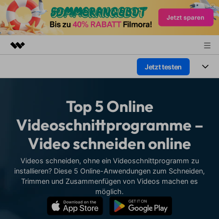
Jetzt testen
Top-Produkte
KI-gestützte digitale Kreativität
Produkte
Business
Dienstprogramme
Top 5 Online
Überblick
Plattformen
KI
Über uns
Videoschnittprogramme –
Lösungen
Funktionen
Video schneiden online
Video/Foto
Presseraum
Lösungen
Assets
Audio
Videos schneiden, ohne ein Videoschnittprogramm zu
Soziale Medien
Shop
Ressourcen
installieren? Diese 5 Online-Anwendungen zum Schneiden,
Text
Trimmen und Zusammenfügen von Videos machen es
Marketing & Business
Support
Hilfe-Center
möglich.
Lifestyle & Spaß
Video-Prompts
Meisterkurs
Erste Schritte
Über
Über 100 heiße Video-
Beherrschen Sie