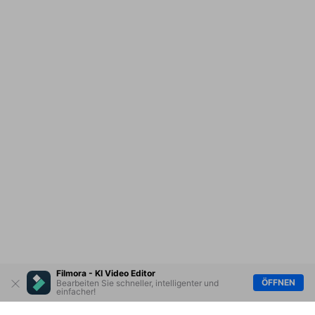
Filmora - KI Video Editor
ÖFFNEN
Bearbeiten Sie schneller, intelligenter und
einfacher!