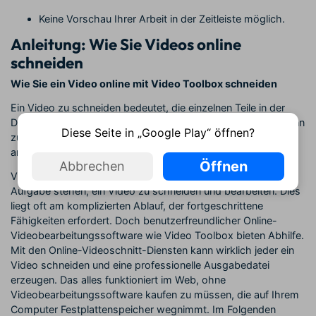
Keine Vorschau Ihrer Arbeit in der Zeitleiste möglich.
Anleitung: Wie Sie Videos online
schneiden
Wie Sie ein Video online mit Video Toolbox schneiden
Ein Video zu schneiden bedeutet, die einzelnen Teile in der
Datei auszuwählen, die Sie beibehalten wollen, und diese dann
Diese Seite in „Google Play“ öffnen?
zu einem fertigen Video zusammenzufügen, das Sie
anschließend online mit Freunden teilen können.
Öffnen
Abbrechen
Viele Menschen fühlen sich überfordert, wenn sie vor der
Aufgabe stehen, ein Video zu schneiden und bearbeiten. Dies
liegt oft am komplizierten Ablauf, der fortgeschrittene
Fähigkeiten erfordert. Doch benutzerfreundlicher Online-
Videobearbeitungssoftware wie Video Toolbox bieten Abhilfe.
Mit den Online-Videoschnitt-Diensten kann wirklich jeder ein
Video schneiden und eine professionelle Ausgabedatei
erzeugen. Das alles funktioniert im Web, ohne
Videobearbeitungssoftware kaufen zu müssen, die auf Ihrem
Computer Festplattenspeicher wegnimmt. Im Folgenden