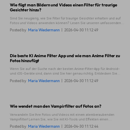
Wie fügt man Bildern und Videos einen Filter für traurige
Gesichter hinzu?
Sind Sie neugierig, wie Sie Filter für traurige Gesichter erhalten und auf
Fotos und Videos anwenden können? Lesen Sie unseren umfassenden
Leitfaden.
Posted by
Maria Wiedermann
|
2026-04-30 11:12:49
Die beste KI Anime Filter App und wie man Anime Filter zu
Fotos hinzufügt
Wenn Sie auf der Suche nach der besten Anime-Filter-App für Android-
und iOS-Geräte sind, dann sind Sie hier genau richtig. Entdecken Sie
Filmora und sehen Sie, warum es unsere erste Wahl ist.
Posted by
Maria Wiedermann
|
2026-04-30 11:12:49
Wie wendet man den Vampirfilter auf Fotos an?
Verwandeln Sie Ihre Fotos und Videos mit einem atemberaubenden
Vampirfilter! Lernen Sie, wie Sie mit KI-Tools und Effekten einen
gruseligen Vampir-Look für eine realistische, unheimliche Verwandlung
Posted by
Maria Wiedermann
|
2026-04-30 11:12:44
erzeugen.