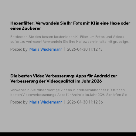
Hexenfilter: Verwandeln Sie Ihr Foto mit KI in eine Hexe oder
einen Zauberer
Entdecken Sie den besten kostenlosen KI-Filter, um Fotos und Videos
sofort zu verhexen! Verwandeln Sie Ihre Halloween-Inhalte mit gruseligen
Effekten - konvertieren Sie Fotos und Videos mit Filmora Mobile in Hexen.
Posted by
Maria Wiedermann
|
2026-04-30 11:12:43
Probieren Sie es jetzt aus!
Die besten Video Verbesserungs Apps für Android zur
Verbesserung der Videoqualität im Jahr 2026
Verwandeln Sie minderwertige Videos in atemberaubendes HD mit den
besten Videoverbesserungs-Apps für Android im Jahr 2026. Schärfen Sie
Details, verstärken Sie Farben und skalieren Sie die Auflösung mit
Posted by
Maria Wiedermann
|
2026-04-30 11:12:36
leistungsstarken KI-Tools für kristallklare Ergebnisse hoch.