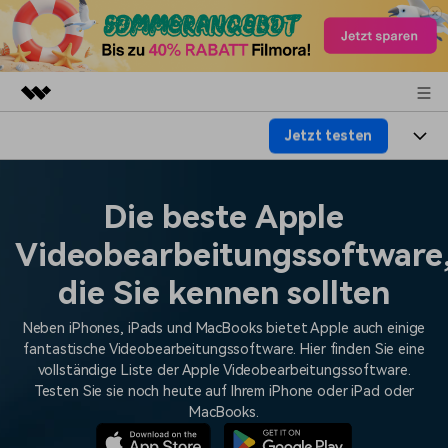
Jetzt testen
Top-Produkte
KI-gestützte digitale Kreativität
Produkte
Business
Dienstprogramme
Die beste Apple
Überblick
Plattformen
KI
Über uns
Videobearbeitungssoftware
Lösungen
Funktionen
Video/Foto
die Sie kennen sollten
Lösungen
Presseraum
Assets
Audio
Neben iPhones, iPads und MacBooks bietet Apple auch einige
Wer
Ressourcen
Shop
fantastische Videobearbeitungssoftware. Hier finden Sie eine
Text
Video-Lösungen
vollständige Liste der Apple Videobearbeitungssoftware.
Hilfe-Center
Support
Testen Sie sie noch heute auf Ihrem iPhone oder iPad oder
MacBooks.
Video-Prompts
Meisterkurs
Erste Schritte
Über
Über 100 heiße Video-
Beherrschen Sie