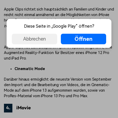
Apple Clips richtet sich hauptsächlich an Familien und Kinder und
reicht nicht einmal annähernd an die Möglichkeiten von iMovie
heran. Dennoch wird es mit jeder neuen Version mehr und mehr
Diese Seite in „Google Play“ öffnen?
zu einem echten Videobearbeitungsprogramm.
AR Spaces
Öffnen
Abbrechen
Apple Clips hat zum Beispiel im April AR Spaces eingeführt, eine
Augmented Reality-Funktion für Besitzer eines iPhone 12 Pro
und iPad Pro.
Cinematic Mode
Darüber hinaus ermöglicht die neueste Version vom September
den Import und die Bearbeitung von Videos, die im Cinematic-
Mode auf dem iPhone 13 aufgenommen wurden, sowie von
ProRes-Material vom iPhone 13 Pro und Pro Max.
4.
iMovie