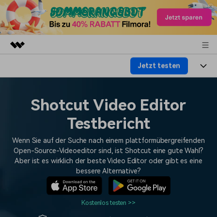
Jetzt testen
Top-Produkte
KI-gestützte digitale Kreativität
Produkte
Business
Dienstprogramme
Shotcut Video Editor
Überblick
Plattformen
KI
Über uns
Testbericht
Lösungen
Funktionen
Video/Foto
Lösungen
Presseraum
Wenn Sie auf der Suche nach einem plattformübergreifenden
Assets
Open-Source-Videoeditor sind, ist Shotcut eine gute Wahl?
Audio
Soziale Medien
Aber ist es wirklich der beste Video Editor oder gibt es eine
Ressourcen
Shop
bessere Alternative?
Text
Marketing & Business
Hilfe-Center
Support
Lifestyle & Spaß
Kostenlos testen >>
Video-Prompts
Meisterkurs
Erste Schritte
Über
Über 100 heiße Video-
Beherrschen Sie