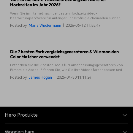
Hochzeiten im Jahr 2026?
Wenn Sie im Internet nach der besten Hochzeitsvideo-
Bearbeitungssoftware für Anfänger und Profis gleichermaßen suchen,
haben wir das perfekte Werkzeug für Sie.
Posted by
Maria Wiedermann
|
2026-06-12 11:55:47
Die 7 besten Farbvergleichsgeneratoren & Wie man den
Color Matcher verwendet
Entdecken Sie die 7 besten Tools für Farbanpassungsgeneratoren von
Filmora bis Adobe. Erfahren Sie, wie Sie Ihre Videos farbanpassen und
farbkorrigieren können.
Posted by
James Hogan
|
2026-04-30 11:11:24
Hero Produkte
Wondershare