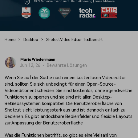
Trends
100% Sicherheit verifiziert | Kein Abozwang | Keine Malware
Prompts – schnell ähnliche
fortgeschrittene
Kunden-Support
Videos erstellen
Videobearbeitungsfähigkeiten
KAUFEN
Anmelden
Über Uns
Bewertungen
Unsere Mission, Geschichte
Finden Sie mehr über Filmora
Kickstart Bootcamp
DIY-Spezialeffekte
und Kunden
Nachrichten und
Suchen
Home
>
Desktop
>
Shotcut Video Editor Testbericht
Bewertungen
Lernen, ausdrücken und
Erfahren Sie, wie Sie einen
erweitern Sie Ihre
Spezialeffekt erzeugen
Videobearbeitungs-
können
Fähigkeiten mit Filmora
Maria Wiedermann
Jun 12, 26 • Bewährte Lösungen
Kunden-Geschichten
Affiliate-Programm
Erfahren Sie, wie unsere
Schalten Sie Partnerschaften
Wenn Sie auf der Suche nach einem kostenlosen Videoeditor
Kunden Erfolg haben
auf Unternehmensebene frei
Creator
Freunde-werben-
sind, sollten Sie sich unbedingt für einen Open-Source-
Monetarisierungs-
Programm
Videoeditor entscheiden. Sie sind kostenlos, ohne irgendwelche
Programm
An Freunde empfehlen,
Funktionen zu sperren und sie sind mit allen Desktop-
Monetarisieren Sie
Belohnungen erhalten
Betriebssystemen kompatibel. Die Benutzeroberfläche von
Ihren Einfluss mit Filmora
Shotcut sieht leistungsstark aus und ist dennoch einfach zu
bedienen. Es gibt andockbare Bedienfelder und flexible Layouts
Blog
zur Anpassung der Benutzeroberfläche.
Was die Funktionen betrifft, so gibt es eine Vielzahl von