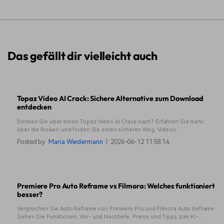
Das gefällt dir vielleicht auch
Topaz Video AI Crack: Sichere Alternative zum Download
entdecken
Denken Sie über einen Topaz Video AI Crack nach? Erfahren Sie mehr
über die Risiken und finden Sie einen sicheren Weg, Videos
hochzuskalieren und wiederherzustellen, ohne Ihrem System zu schaden.
Posted by
Maria Wiedermann
|
2026-06-12 11:58:14
Premiere Pro Auto Reframe vs Filmora: Welches funktioniert
besser?
Vergleichen Sie Auto Reframe von Premiere Pro und Filmora Auto Reframe.
Sehen Sie Funktionen, Vor- und Nachteile, Preise und Tipps zum KI-