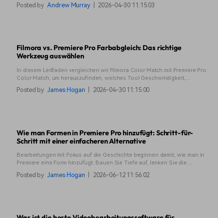
Videobeschnitt, um vertikale oder horizontale Videos schnell und effektiv
Posted by
Andrew Murray
|
2026-04-30 11:15:03
zu erstellen.
Filmora vs. Premiere Pro Farbabgleich: Das richtige
Werkzeug auswählen
In diesem Leitfaden vergleichen wir Filmora Color Match mit Premiere Pro
Color Match, um herauszufinden, welches Tool Geschwindigkeit,
Kontrolle und echte Bearbeitungseffizienz bietet.
Posted by
James Hogan
|
2026-04-30 11:15:00
Wie man Formen in Premiere Pro hinzufügt: Schritt-für-
Schritt mit einer einfacheren Alternative
Bearbeitungen mit Fokus auf die Geschichte beginnen damit, wie man in
Premiere eine Form hinzufügt. Bauen Sie Tiefe auf, lenken Sie die
Aufmerksamkeit und gestalten Sie jedes Bild bewusst.
Posted by
James Hogan
|
2026-06-12 11:56:02
Was ist die beste Videobearbeitungssoftware für