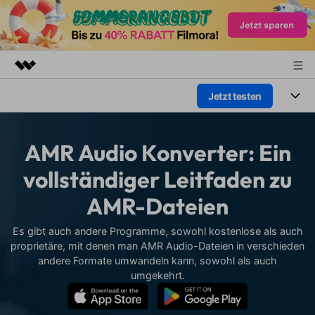
Jetzt testen
Top-Produkte
KI-gestützte digitale Kreativität
Produkte
Business
Dienstprogramme
AMR Audio Konverter: Ein
Überblick
Plattformen
KI
Über uns
vollständiger Leitfaden zu
Lösungen
Funktionen
AMR-Dateien
Video/Foto
Presseraum
Lösungen
Assets
Audio
Es gibt auch andere Programme, sowohl kostenlose als auch
Wer
Shop
Ressourcen
proprietäre, mit denen man AMR Audio-Dateien in verschieden
Text
andere Formate umwandeln kann, sowohl als auch
Video-Lösungen
Support
Hilfe-Center
umgekehrt.
Video-Prompts
Meisterkurs
Erste Schritte
Über
Über 100 heiße Video-
Beherrschen Sie