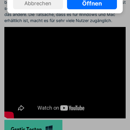
bearbeiten. Konvertieren von Dateien mit diesem Programm ist
Öffnen
Abbrechen
so einfach wie Drag & Drop von Dateien von einem Format in
das andere. Die Tatsache, dass es für Windows und Mac
erhältlich ist, macht es für sehr viele Nutzer zugänglich.