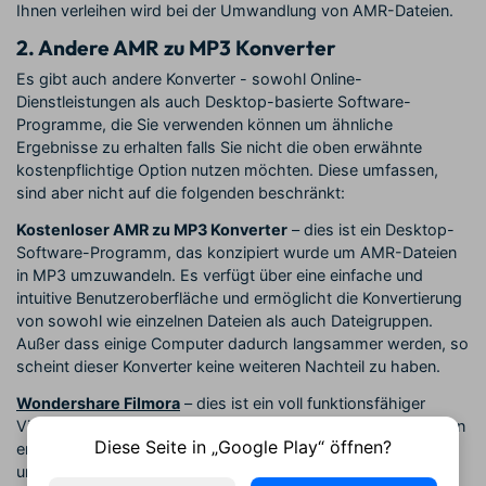
Ihnen verleihen wird bei der Umwandlung von AMR-Dateien.
2.
Andere AMR zu MP3 Konverter
Es gibt auch andere Konverter - sowohl Online-
Dienstleistungen als auch Desktop-basierte Software-
Programme, die Sie verwenden können um ähnliche
Ergebnisse zu erhalten falls Sie nicht die oben erwähnte
kostenpflichtige Option nutzen möchten. Diese umfassen,
sind aber nicht auf die folgenden beschränkt:
Kostenloser AMR zu MP3 Konverter
– dies ist ein Desktop-
Software-Programm, das konzipiert wurde um AMR-Dateien
in MP3 umzuwandeln. Es verfügt über eine einfache und
intuitive Benutzeroberfläche und ermöglicht die Konvertierung
von sowohl wie einzelnen Dateien als auch Dateigruppen.
Außer dass einige Computer dadurch langsammer werden, so
scheint dieser Konverter keine weiteren Nachteil zu haben.
Wondershare Filmora
– dies ist ein voll funktionsfähiger
Video-und Audio Konverter. Abgesehen davon, dass es Ihnen
Diese Seite in „Google Play“ öffnen?
ermöglicht AMR-Dateien zu jedem beliebigen Format
umzuwandeln, so ermöglicht es Ihnen auch Dateien zu