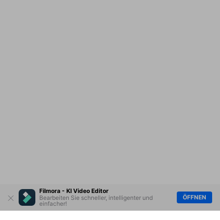
Filmora - KI Video Editor
ÖFFNEN
Bearbeiten Sie schneller, intelligenter und
einfacher!