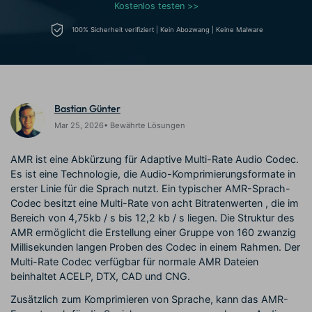
Kostenlos testen >>
Prompts – schnell ähnliche
fortgeschrittene
Kunden-Support
Videos erstellen
Videobearbeitungsfähigkeiten
100% Sicherheit verifiziert | Kein Abozwang | Keine Malware
KAUFEN
Anmelden
Über Uns
Bewertungen
Unsere Mission, Geschichte
Finden Sie mehr über Filmora
Kickstart Bootcamp
DIY-Spezialeffekte
und Kunden
Nachrichten und
Suchen
Bewertungen
Lernen, ausdrücken und
Erfahren Sie, wie Sie einen
erweitern Sie Ihre
Spezialeffekt erzeugen
Bastian Günter
Videobearbeitungs-
können
Mar 25, 2026• Bewährte Lösungen
Fähigkeiten mit Filmora
Kunden-Geschichten
Affiliate-Programm
AMR ist eine Abkürzung für Adaptive Multi-Rate Audio Codec.
Erfahren Sie, wie unsere
Schalten Sie Partnerschaften
Es ist eine Technologie, die Audio-Komprimierungsformate in
Kunden Erfolg haben
auf Unternehmensebene frei
erster Linie für die Sprach nutzt. Ein typischer AMR-Sprach-
Creator
Freunde-werben-
Monetarisierungs-
Programm
Codec besitzt eine Multi-Rate von acht Bitratenwerten , die im
Programm
An Freunde empfehlen,
Bereich von 4,75kb / s bis 12,2 kb / s liegen. Die Struktur des
Monetarisieren Sie
Belohnungen erhalten
AMR ermöglicht die Erstellung einer Gruppe von 160 zwanzig
Ihren Einfluss mit Filmora
Millisekunden langen Proben des Codec in einem Rahmen. Der
Multi-Rate Codec verfügbar für normale AMR Dateien
Blog
beinhaltet ACELP, DTX, CAD und CNG.
Zusätzlich zum Komprimieren von Sprache, kann das AMR-