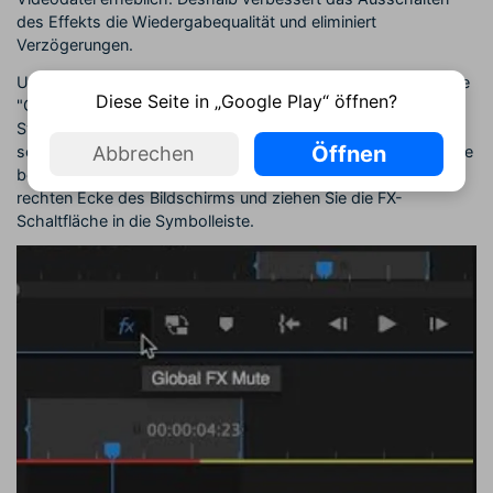
des Effekts die Wiedergabequalität und eliminiert
Verzögerungen.
Um den Effekt auszuschalten, klicken Sie auf die Schaltfläche
Diese Seite in „Google Play“ öffnen?
"Global FX Mute", die eines der Symbole in der Wiedergabe-
Symbolleiste unterhalb des Wiedergabebildschirms sein
Öffnen
sollte. Wenn sich die FX-Schaltfläche nicht in der Symbolleiste
Abbrechen
befindet, klicken Sie auf die "+"-Schaltfläche in der unteren
rechten Ecke des Bildschirms und ziehen Sie die FX-
Schaltfläche in die Symbolleiste.