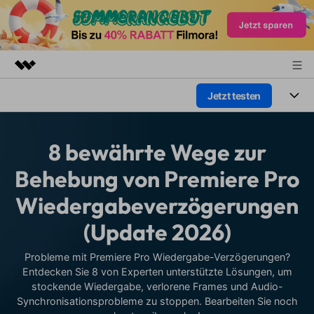
Jetzt testen
Top-Produkte
KI-gestützte digitale Kreativität
Produkte
Business
Dienstprogramme
8 bewährte Wege zur
Überblick
Plattformen
KI
Über uns
Behebung von Premiere Pro
Lösungen
Funktionen
Wiedergabeverzögerungen
Video/Foto
Presseraum
Lösungen
Assets
(Update 2026)
Audio
Soziale Medien
Shop
Ressourcen
Text
Probleme mit Premiere Pro Wiedergabe-Verzögerungen?
Marketing & Business
Support
Entdecken Sie 8 von Experten unterstützte Lösungen, um
Hilfe-Center
stockende Wiedergabe, verlorene Frames und Audio-
Lifestyle & Spaß
Video-Prompts
Meisterkurs
Synchronisationsprobleme zu stoppen. Bearbeiten Sie noch
Über 100 heiße Video-
Beherrschen Sie