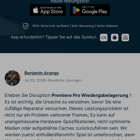
heute reibungslos!
Trends
KAUFEN
Anmelden
Prompts – schnell ähnliche
fortgeschrittene
Kontakt
Kundengeschichten
Videos erstellen
Videobearbeitungsfähigkeiten
Wir helfen Ihnen gerne weiter
Erfahren Sie, wie unsere
Kunden erfolgreich sind
Suchen
100% Sicherheit verifiziert | Kein Abozwang | Keine Malware
Kickstart Bootcamp
DIY-Spezialeffekte
App erforderlich? Tippen Sie auf das Symbol:
Lernen, ausdrücken und
Erfahren Sie, wie Sie einen
Partnerprogramm
erweitern Sie Ihre
Spezialeffekt erzeugen
Entdecken Sie
Videobearbeitungs-
können
Partnerschaften auf
Fähigkeiten mit Filmora
Unternehmensniveau
Benjamin Arango
Support
Jul 03, 2026• Bewährte Lösungen
Creator
Freunde-werben-
Monetarisierungs-
Programm
Lernen
Programm
Erleben Sie Disruption
Premiere Pro Wiedergabelagerung
？
An Freunde empfehlen,
Es ist wichtig, die Ursache zu verstehen, bevor Sie eine
Monetarisieren Sie
Belohnungen erhalten
Ihren Einfluss mit Filmora
zufällige Reparatur versuchen. Dieses Leistungsproblem ist
nicht nur ein Problem verlorener Frames; Es kann auf
unangemessene Hardware-Spezifikationen, nicht optimierte
Community
Medien oder aufgeblähte Caches zurückzuführen sein. Wir
werden zuerst enthüllen
Warum
Ihr Spiel ist unterbrochen, dann
Empfohlene Inhalte