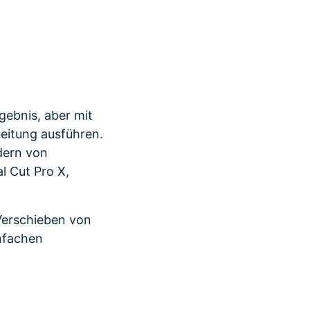
r erfahren 👉
gebnis, aber mit
beitung ausführen.
dern von
l Cut Pro X,
Verschieben von
nfachen