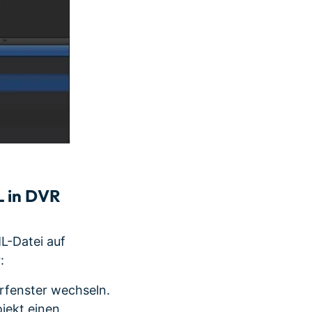
L in DVR
L-Datei auf
:
rfenster wechseln.
ojekt einen