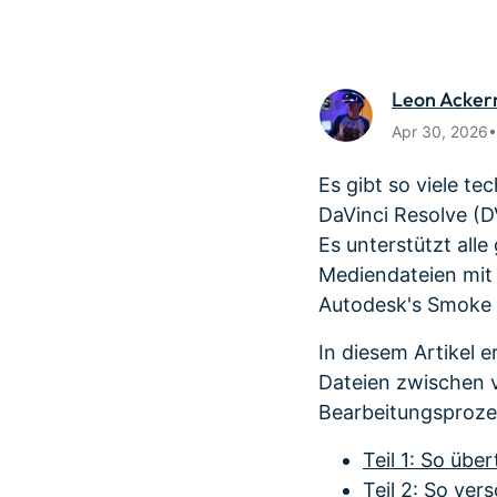
Monetarisieren Sie
An Freun
Ihren Einfluss mit Filmora
Belohnun
Leon Acke
Apr 30, 2026
Es gibt so viele t
DaVinci Resolve (D
Es unterstützt all
Mediendateien mit
Autodesk's Smoke 
In diesem Artikel 
Dateien zwischen 
Bearbeitungsproze
Teil 1: So übe
Teil 2: So ve