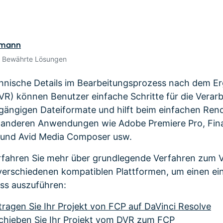
Alle Produkte ansehen
de empfehlen,
Meh
Kostenloser Download
gen erhalten
Kostenloser Download
Kostenloser Download
rmann
• Bewährte Lösungen
Kostenloser Download
echnische Details im Bearbeitungsprozess nach dem Er
VR) können Benutzer einfache Schritte für die Verar
e gängigen Dateiformate und hilft beim einfachen Ren
 anderen Anwendungen wie Adobe Premiere Pro, Fina
und Avid Media Composer usw.
erfahren Sie mehr über grundlegende Verfahren zum 
verschiedenen kompatiblen Plattformen, um einen ei
ss auszuführen:
rtragen Sie Ihr Projekt von FCP auf DaVinci Resolve
rschieben Sie Ihr Projekt vom DVR zum FCP