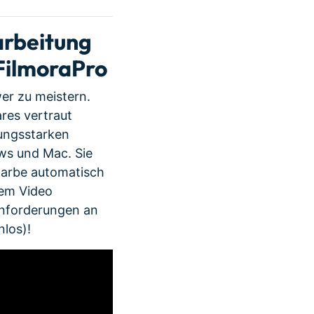
arbeitung
 FilmoraPro
wer zu meistern.
res vertraut
ungsstarken
ws und Mac. Sie
Farbe automatisch
rem Video
 Anforderungen an
nlos)!