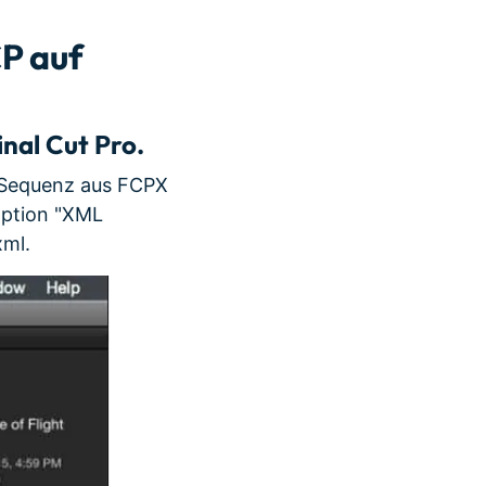
CP auf
inal Cut Pro.
 Sequenz aus FCPX
Option "XML
xml.