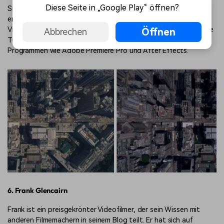
Diese Seite in „Google Play“ öffnen?
Sie können auch kostenlose Kino-LUTs von Rocket Stock
erhalten. Die Webseite ist ein Online-Marktplatz für Foto- und
Videobearbeitungsmaterialien. Sie finden dort auch informative
Öffnen
Abbrechen
Tutorials zur Verwendung ihrer Produkte in verschiedenen
Programmen wie Adobe Premiere Pro und After Effects.
6. Frank Glencairn
Frank ist ein preisgekrönter Videofilmer, der sein Wissen mit
anderen Filmemachern in seinem Blog teilt. Er hat sich auf