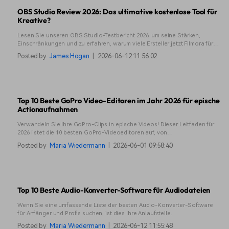
OBS Studio Review 2026: Das ultimative kostenlose Tool für
Kreative?
Lesen Sie unseren OBS Studio-Testbericht 2026, um seine Stärken,
Einschränkungen und zu erfahren, warum viele Ersteller jetzt Filmora für
ein einfacheres All-in-One-Aufnahme- und Bearbeitungserlebnis wählen.
Posted by
James Hogan
|
2026-06-12 11:56:02
Top 10 Beste GoPro Video-Editoren im Jahr 2026 für epische
Actionaufnahmen
Verwandeln Sie Ihre GoPro-Clips in epische Videos! Dieser Leitfaden für
2026 listet die 10 besten GoPro-Videoeditoren auf, von
einsteigerfreundlichen bis zu professionellen Tools. Finden Sie das
Posted by
Maria Wiedermann
|
2026-06-01 09:58:40
perfekte Werkzeug für Ihre Action-Videos.
Top 10 Beste Audio-Konverter-Software für Audiodateien
Wenn Sie eine umfassende Liste der besten Audio-Konverter-Software
für Anfänger und Profis suchen, ist dies Ihre Anlaufstelle.
Posted by
Maria Wiedermann
|
2026-06-12 11:55:48