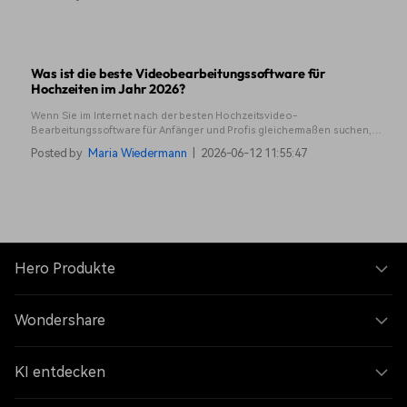
Was ist die beste Videobearbeitungssoftware für
Hochzeiten im Jahr 2026?
Wenn Sie im Internet nach der besten Hochzeitsvideo-
Bearbeitungssoftware für Anfänger und Profis gleichermaßen suchen,
haben wir das perfekte Werkzeug für Sie.
Posted by
Maria Wiedermann
|
2026-06-12 11:55:47
Hero Produkte
Wondershare
KI entdecken