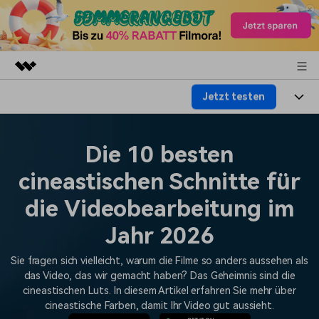
Jetzt testen
Top-Produkte
KI-gestützte digitale Kreativität
Produkte
Business
Dienstprogramme
Die 10 besten
Überblick
Plattformen
KI
Über uns
cineastischen Schnitte für
Lösungen
Funktionen
Video/Foto
die Videobearbeitung im
Lösungen
Presseraum
Assets
Audio
Jahr 2026
Soziale Medien
Ressourcen
Shop
Text
Sie fragen sich vielleicht, warum die Filme so anders aussehen als
Marketing & Business
Hilfe-Center
Support
das Video, das wir gemacht haben? Das Geheimnis sind die
cineastischen Luts. In diesem Artikel erfahren Sie mehr über
Lifestyle & Spaß
Video-Prompts
Meisterkurs
cineastische Farben, damit Ihr Video gut aussieht.
Erste Schritte
Über
Über 100 heiße Video-
Beherrschen Sie