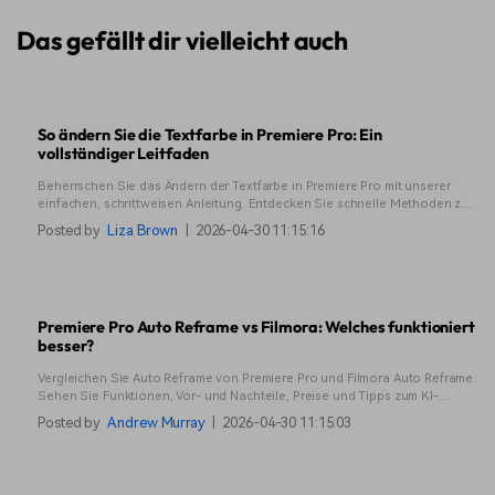
Das gefällt dir vielleicht auch
So ändern Sie die Textfarbe in Premiere Pro: Ein
vollständiger Leitfaden
Beherrschen Sie das Ändern der Textfarbe in Premiere Pro mit unserer
einfachen, schrittweisen Anleitung. Entdecken Sie schnelle Methoden zur
Anpassung von Text und erkunden Sie effiziente alternative
Posted by
Liza Brown
|
2026-04-30 11:15:16
Bearbeitungslösungen. Erhalten Sie lebendigen Text für Ihre Videos!
Premiere Pro Auto Reframe vs Filmora: Welches funktioniert
besser?
Vergleichen Sie Auto Reframe von Premiere Pro und Filmora Auto Reframe.
Sehen Sie Funktionen, Vor- und Nachteile, Preise und Tipps zum KI-
Videobeschnitt, um vertikale oder horizontale Videos schnell und effektiv
Posted by
Andrew Murray
|
2026-04-30 11:15:03
zu erstellen.